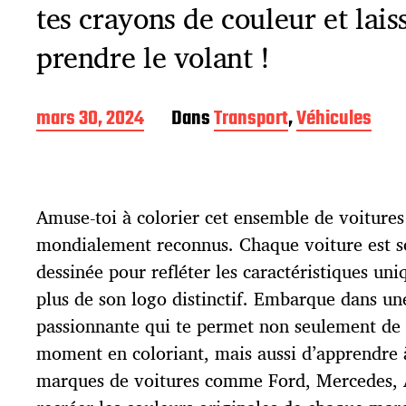
tes crayons de couleur et lai
prendre le volant !
D
mars 30, 2024
Dans
Transport
,
Véhicules
a
t
e
d
Amuse-toi à colorier cet ensemble de voitures
e
p
mondialement reconnus. Chaque voiture est 
u
dessinée pour refléter les caractéristiques un
b
l
plus de son logo distinctif. Embarque dans un
i
passionnante qui te permet non seulement de
c
moment en coloriant, mais aussi d’apprendre à
a
t
marques de voitures comme Ford, Mercedes, 
i