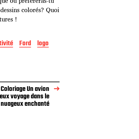
que ou préféreras-tu
s dessins colorés? Quoi
tures !
tivité
Ford
logo
Coloriage Un avion
eux voyage dans le
l nuageux enchanté