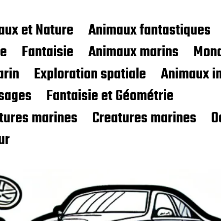
aux et Nature
Animaux fantastiques
ce
Fantaisie
Animaux marins
Mond
rin
Exploration spatiale
Animaux i
sages
Fantaisie et Géométrie
atures marines
Creatures marines
O
ur