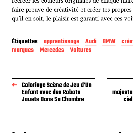
recréer les couleurs originales de chaque mar
o
faire preuve de créativité et créer tes propre
n
qu’il en soit, le plaisir est garanti avec ces voi
Étiquettes
apprentissage
Audi
BMW
créa
marques
Mercedes
Voitures
Coloriage Scène de Jeu d’Un
Enfant avec des Robots
majestu
Jouets Dans Sa Chambre
cie