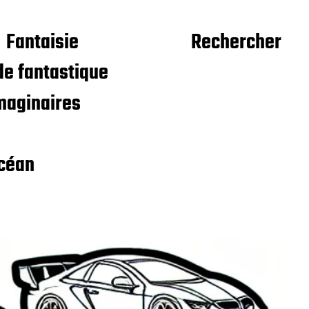
Fantaisie
Rechercher
e fantastique
maginaires
céan