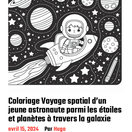
i
o
n
Coloriage Voyage spatial d’un
jeune astronaute parmi les étoiles
et planètes à travers la galaxie
D
avril 15, 2024
Par
Hugo