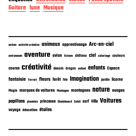
t
Guitare
lune
Musique
e
d
e
p
u
b
animaux
Arc-en-ciel
apprentissage
l
action
activité créative
i
aventure
ciel
avion
château
coloriage
couleurs
c
astronaute
Avions
a
créativité
enfants
Espace
course
t
dessin
dragon
enfant
i
Imagination
fantaisie
fleurs
forêt
licorne
jardin
fée
Ferrari
o
n
nature
nuages
marques de voitures
montagnes
Magie
Montagne
Voitures
papillons
princesse
surf
Ville
planètes
Skateboard
Soleil
étoiles
voyage
éducation