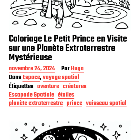
Coloriage Le Petit Prince en Visite
sur une Planète Extraterrestre
Mystérieuse
D
novembre 24, 2024
Par
Hugo
a
Dans
Espace
,
voyage spatial
t
Étiquettes
aventure
créatures
e
d
Escapade Spatiale
étoiles
e
planète extraterrestre
prince
vaisseau spatial
p
u
b
l
i
c