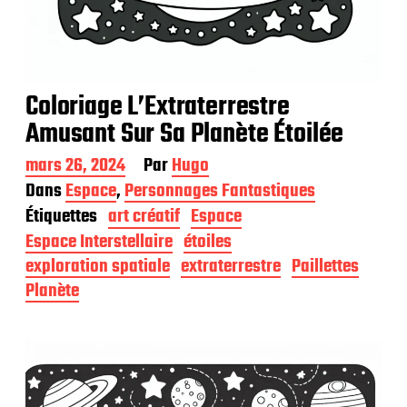
Coloriage L’Extraterrestre
Amusant Sur Sa Planète Étoilée
D
mars 26, 2024
Par
Hugo
a
Dans
Espace
,
Personnages Fantastiques
t
Étiquettes
art créatif
Espace
e
d
Espace Interstellaire
étoiles
e
exploration spatiale
extraterrestre
Paillettes
p
Planète
u
b
l
i
c
a
t