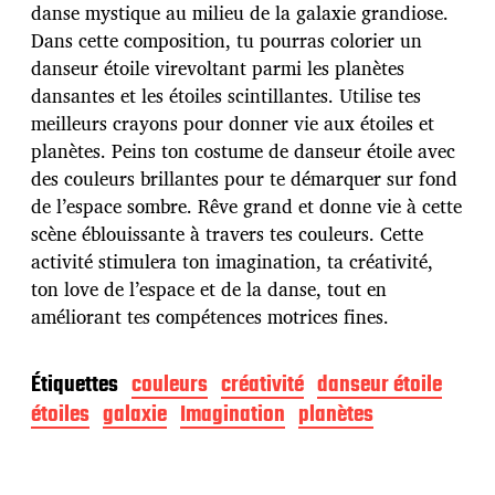
d
danse mystique au milieu de la galaxie grandiose.
e
Dans cette composition, tu pourras colorier un
p
u
danseur étoile virevoltant parmi les planètes
b
dansantes et les étoiles scintillantes. Utilise tes
l
meilleurs crayons pour donner vie aux étoiles et
i
planètes. Peins ton costume de danseur étoile avec
c
a
des couleurs brillantes pour te démarquer sur fond
t
de l’espace sombre. Rêve grand et donne vie à cette
i
scène éblouissante à travers tes couleurs. Cette
o
activité stimulera ton imagination, ta créativité,
n
ton love de l’espace et de la danse, tout en
améliorant tes compétences motrices fines.
Étiquettes
couleurs
créativité
danseur étoile
étoiles
galaxie
Imagination
planètes