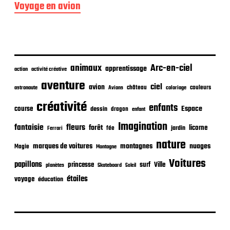
e
Voyage en avion
p
u
b
l
i
c
animaux
Arc-en-ciel
apprentissage
action
activité créative
a
t
aventure
ciel
avion
château
coloriage
couleurs
astronaute
Avions
i
o
créativité
enfants
Espace
course
dessin
dragon
enfant
n
Imagination
fantaisie
fleurs
forêt
licorne
jardin
fée
Ferrari
nature
nuages
marques de voitures
montagnes
Magie
Montagne
Voitures
papillons
princesse
surf
Ville
planètes
Skateboard
Soleil
étoiles
voyage
éducation