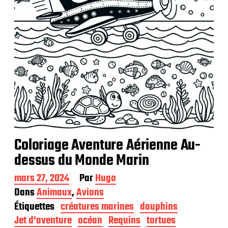
t
i
o
n
Coloriage Aventure Aérienne Au-
dessus du Monde Marin
D
mars 27, 2024
Par
Hugo
a
Dans
Animaux
,
Avions
t
Étiquettes
créatures marines
dauphins
e
d
Jet d'aventure
océan
Requins
tortues