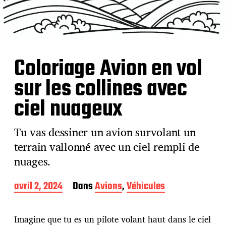
Coloriage Avion en vol
sur les collines avec
ciel nuageux
Tu vas dessiner un avion survolant un
terrain vallonné avec un ciel rempli de
nuages.
D
avril 2, 2024
Dans
Avions
,
Véhicules
a
t
e
Imagine que tu es un pilote volant haut dans le ciel