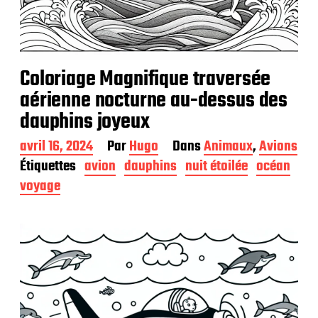
Coloriage Magnifique traversée
aérienne nocturne au-dessus des
dauphins joyeux
D
avril 16, 2024
Par
Hugo
Dans
Animaux
,
Avions
a
Étiquettes
avion
dauphins
nuit étoilée
océan
t
voyage
e
d
e
p
u
b
l
i
c
a