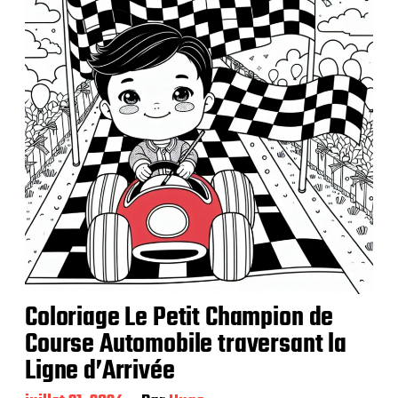
t
i
o
n
Coloriage Le Petit Champion de
Course Automobile traversant la
Ligne d’Arrivée