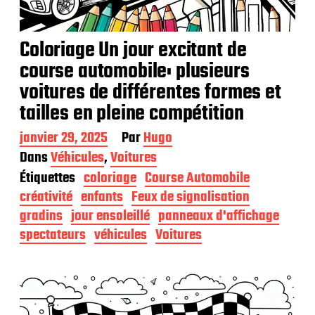
Coloriage Un jour excitant de
course automobile: plusieurs
voitures de différentes formes et
tailles en pleine compétition
D
janvier 29, 2025
Par
Hugo
a
Dans
Véhicules
,
Voitures
t
Étiquettes
coloriage
Course Automobile
e
d
créativité
enfants
Feux de signalisation
e
gradins
jour ensoleillé
panneaux d'affichage
p
spectateurs
véhicules
Voitures
u
b
l
i
c
a