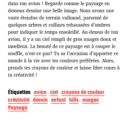
d
dans ton avion ! Regarde comme le paysage en
e
dessous dessine une belle image. Nous avons une
p
u
vaste étendue de terrain vallonné, parsemé de
b
quelques arbres et collines rehaussées d’ombres
l
pour indiquer le temps ensoleillé. Au-dessus de ton
i
avion, il y a un ciel rempli de gros nuages doux et
c
a
moelleux. La beauté de ce paysage est à couper le
t
souffle, n’est-ce pas? Tu as l’occasion d’apporter ce
i
monde à la vie avec tes couleurs préférées. Alors,
o
prends tes crayons de couleur et laisse libre cours à
n
ta créativité !
Étiquettes
avion
ciel
crayons de couleur
créativité
dessin
enfant
hills
nuages
Paysage