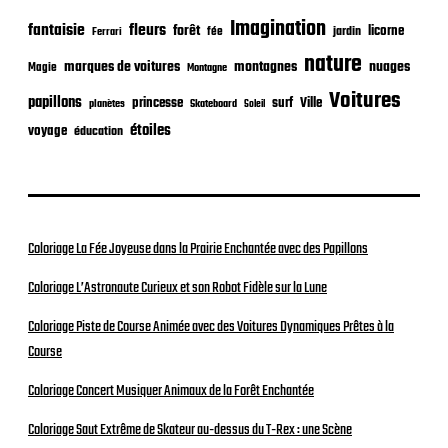
o
Imagination
fantaisie
fleurs
n
forêt
licorne
jardin
fée
Ferrari
nature
nuages
marques de voitures
montagnes
Magie
Montagne
Voitures
papillons
princesse
surf
Ville
planètes
Skateboard
Soleil
étoiles
voyage
éducation
Coloriage La Fée Joyeuse dans la Prairie Enchantée avec des Papillons
Coloriage L’Astronaute Curieux et son Robot Fidèle sur la Lune
Coloriage Piste de Course Animée avec des Voitures Dynamiques Prêtes à la
Course
Coloriage Concert Musiquer Animaux de la Forêt Enchantée
Coloriage Saut Extrême de Skateur au-dessus du T-Rex : une Scène