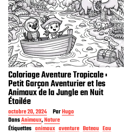
o
n
Coloriage Aventure Tropicale :
Petit Garçon Aventurier et les
Animaux de la Jungle en Nuit
Étoilée
D
octobre 20, 2024
Par
Hugo
a
Dans
Animaux
,
Nature
t
Étiquettes
animaux
aventure
Bateau
Eau
e