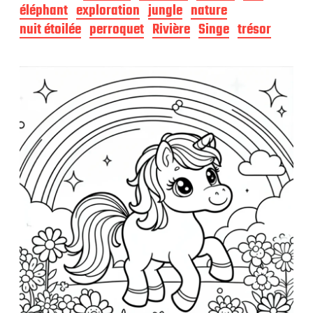
d
éléphant
exploration
jungle
nature
e
nuit étoilée
perroquet
Rivière
Singe
trésor
p
u
b
l
i
c
a
t
i
o
n