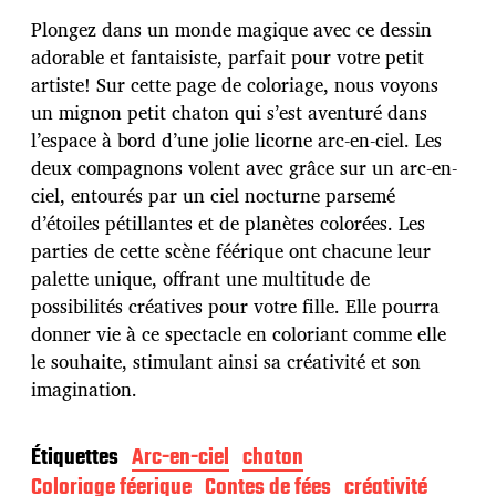
t
e
Plongez dans un monde magique avec ce dessin
d
adorable et fantaisiste, parfait pour votre petit
e
artiste! Sur cette page de coloriage, nous voyons
p
u
un mignon petit chaton qui s’est aventuré dans
b
l’espace à bord d’une jolie licorne arc-en-ciel. Les
l
deux compagnons volent avec grâce sur un arc-en-
i
ciel, entourés par un ciel nocturne parsemé
c
a
d’étoiles pétillantes et de planètes colorées. Les
t
parties de cette scène féérique ont chacune leur
i
palette unique, offrant une multitude de
o
possibilités créatives pour votre fille. Elle pourra
n
donner vie à ce spectacle en coloriant comme elle
le souhaite, stimulant ainsi sa créativité et son
imagination.
Étiquettes
Arc-en-ciel
chaton
Coloriage féerique
Contes de fées
créativité