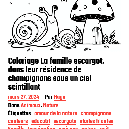
Coloriage La famille escargot,
dans leur résidence de
champignons sous un ciel
scintillant
D
mars 27, 2024
Par
Hugo
a
Dans
Animaux
,
Nature
t
Étiquettes
amour de la nature
champignons
e
d
couleurs
éducatif
escargots
étoiles filantes
e