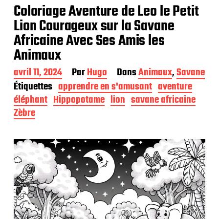
Coloriage Aventure de Leo le Petit
Lion Courageux sur la Savane
Africaine Avec Ses Amis les
Animaux
D
avril 11, 2024
Par
Hugo
Dans
Animaux
,
Savane
a
Étiquettes
apprendre en s'amusant
aventure
t
éléphant
Hippopotame
lion
savane africaine
e
d
Zèbre
e
p
u
b
l
i
c
a
t
i