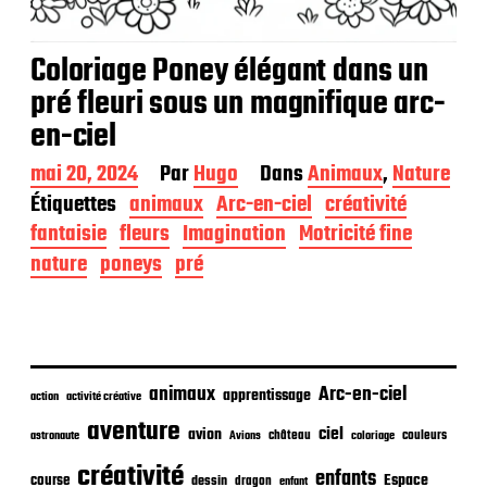
Coloriage Poney élégant dans un
pré fleuri sous un magnifique arc-
en-ciel
D
mai 20, 2024
Par
Hugo
Dans
Animaux
,
Nature
a
Étiquettes
animaux
Arc-en-ciel
créativité
t
fantaisie
fleurs
Imagination
Motricité fine
e
d
nature
poneys
pré
e
p
u
b
l
i
animaux
Arc-en-ciel
apprentissage
action
activité créative
c
aventure
a
ciel
avion
château
coloriage
couleurs
astronaute
Avions
t
créativité
i
enfants
Espace
course
dessin
dragon
enfant