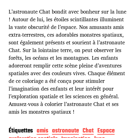
t
e
L’astronaute Chat bondit avec bonheur sur la lune
d
! Autour de lui, les étoiles scintillantes illuminent
e
la vaste obscurité de l’espace. Nos amusants amis
p
u
extra-terrestres, ces adorables monstres spatiaux,
b
sont également présents et sourient à l’astronaute
l
Chat. Sur la lointaine terre, on peut observer les
i
forêts, les océans et les montagnes. Les enfants
c
a
adoreront remplir cette scène pleine d’aventures
t
spatiales avec des couleurs vives. Chaque élément
i
de ce coloriage a été conçu pour stimuler
o
l’imagination des enfants et leur intérêt pour
n
l’exploration spatiale et les sciences en général.
Amusez-vous à colorier l’astronaute Chat et ses
amis les monstres spatiaux !
Étiquettes
amis
astronaute
Chat
Espace