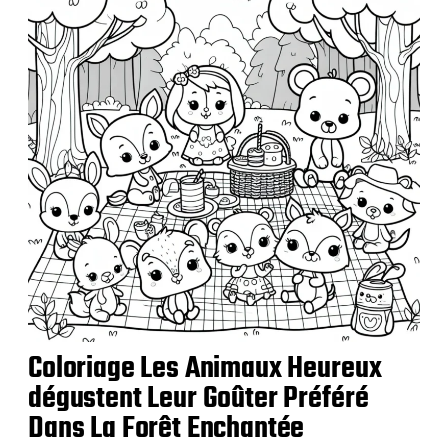
i
c
a
t
i
o
n
Coloriage Les Animaux Heureux
dégustent Leur Goûter Préféré
Dans La Forêt Enchantée