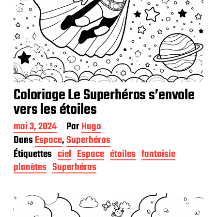
Coloriage Le Superhéros s’envole
vers les étoiles
D
mai 3, 2024
Par
Hugo
a
Dans
Espace
,
Superhéros
t
Étiquettes
ciel
Espace
étoiles
fantaisie
e
d
planètes
Superhéros
e
p
u
b
l