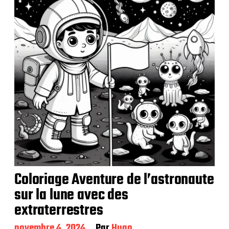
a
t
i
o
n
Coloriage Aventure de l’astronaute
sur la lune avec des
extraterrestres
D
novembre 4, 2024
Par
Hugo