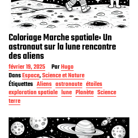
Coloriage Marche spatiale: Un
astronaut sur la lune rencontre
des aliens
D
février 19, 2025
Par
Hugo
a
Dans
Espace
,
Science et Nature
t
Étiquettes
Aliens
astronaute
étoiles
e
d
exploration spatiale
lune
Planète
Science
e
terre
p
u
b
l
i
c