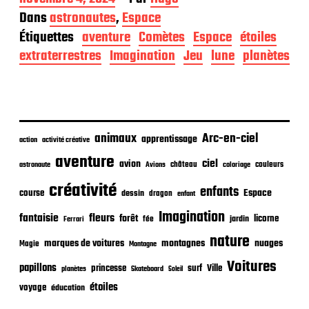
a
Dans
astronautes
,
Espace
t
Étiquettes
aventure
Comètes
Espace
étoiles
e
d
extraterrestres
Imagination
Jeu
lune
planètes
e
p
u
b
l
i
animaux
Arc-en-ciel
apprentissage
action
activité créative
c
aventure
a
ciel
avion
château
coloriage
couleurs
astronaute
Avions
t
créativité
i
enfants
Espace
course
dessin
dragon
enfant
o
Imagination
n
fantaisie
fleurs
forêt
licorne
jardin
fée
Ferrari
nature
nuages
marques de voitures
montagnes
Magie
Montagne
Voitures
papillons
princesse
surf
Ville
planètes
Skateboard
Soleil
étoiles
voyage
éducation