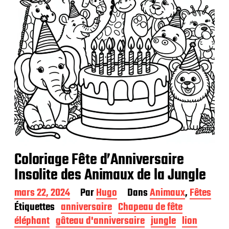
t
i
o
n
Coloriage Fête d’Anniversaire
Insolite des Animaux de la Jungle
D
mars 22, 2024
Par
Hugo
Dans
Animaux
,
Fêtes
a
Étiquettes
anniversaire
Chapeau de fête
t
éléphant
gâteau d'anniversaire
jungle
lion
e