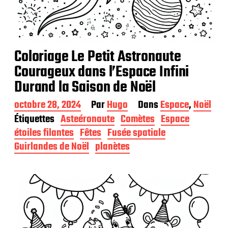
Coloriage Le Petit Astronaute
Courageux dans l’Espace Infini
Durand la Saison de Noël
D
octobre 28, 2024
Par
Hugo
Dans
Espace
,
Noël
a
Étiquettes
Asteéronaute
Comètes
Espace
t
étoiles filantes
Fêtes
Fusée spatiale
e
d
Guirlandes de Noël
planètes
e
p
u
b
l
i
c
a