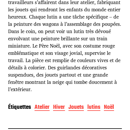
travailleurs s’affairent dans leur atelier, fabriquant
p
u
les jouets qui rendront les enfants du monde entier
b
heureux. Chaque lutin a une tâche spécifique – de
l
la peinture des wagons à l’assemblage des poupées.
i
Dans le coin, on peut voir un lutin très dévoué
c
a
envolvant une peinture brillante sur un train
t
miniature. Le Père Noël, avec son costume rouge
i
emblématique et son visage jovial, supervise le
o
travail. La pièce est remplie de couleurs vives et de
n
détails à colorier. Des guirlandes décoratives
suspendues, des jouets partout et une grande
fenêtre montrant la neige qui tombe doucement à
l’extérieur.
Étiquettes
Atelier
Hiver
Jouets
lutins
Noël