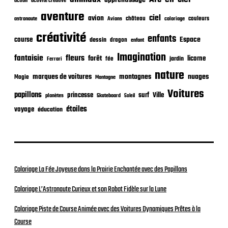
l
action
activité créative
i
aventure
ciel
avion
château
coloriage
couleurs
c
astronaute
Avions
a
créativité
enfants
Espace
course
t
dessin
dragon
enfant
i
Imagination
fantaisie
fleurs
forêt
licorne
jardin
fée
Ferrari
o
n
nature
nuages
marques de voitures
montagnes
Magie
Montagne
Voitures
papillons
princesse
surf
Ville
planètes
Skateboard
Soleil
étoiles
voyage
éducation
Coloriage La Fée Joyeuse dans la Prairie Enchantée avec des Papillons
Coloriage L’Astronaute Curieux et son Robot Fidèle sur la Lune
Coloriage Piste de Course Animée avec des Voitures Dynamiques Prêtes à la
Course