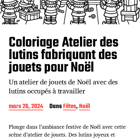
Coloriage Atelier des
lutins fabriquant des
jouets pour Noël
Un atelier de jouets de Noël avec des
lutins occupés à travailler
D
mars 26, 2024
Dans
Fêtes
,
Noël
a
t
e
Plonge dans l’ambiance festive de Noël avec cette
d
scène d’atelier de jouets. Des lutins joyeux et
e