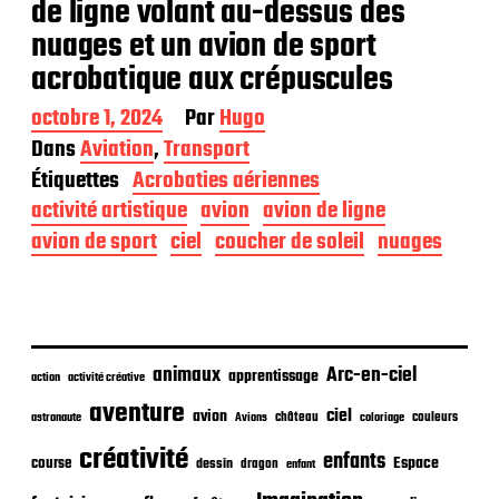
de ligne volant au-dessus des
nuages et un avion de sport
acrobatique aux crépuscules
D
octobre 1, 2024
Par
Hugo
a
Dans
Aviation
,
Transport
t
Étiquettes
Acrobaties aériennes
e
d
activité artistique
avion
avion de ligne
e
avion de sport
ciel
coucher de soleil
nuages
p
u
b
l
i
c
animaux
Arc-en-ciel
apprentissage
action
activité créative
a
t
aventure
ciel
avion
château
coloriage
couleurs
astronaute
Avions
i
o
créativité
enfants
Espace
course
dessin
dragon
enfant
n