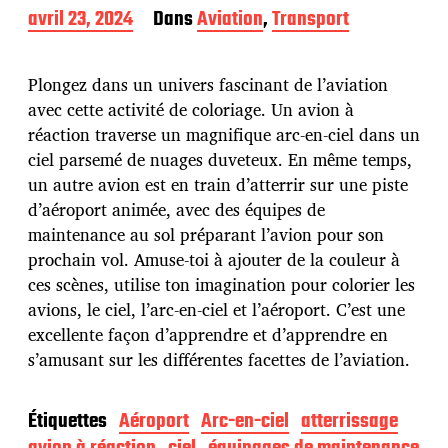
D
avril 23, 2024
Dans
Aviation
,
Transport
a
t
e
Plongez dans un univers fascinant de l’aviation
d
avec cette activité de coloriage. Un avion à
e
réaction traverse un magnifique arc-en-ciel dans un
p
u
ciel parsemé de nuages duveteux. En même temps,
b
un autre avion est en train d’atterrir sur une piste
l
d’aéroport animée, avec des équipes de
i
maintenance au sol préparant l’avion pour son
c
a
prochain vol. Amuse-toi à ajouter de la couleur à
t
ces scènes, utilise ton imagination pour colorier les
i
avions, le ciel, l’arc-en-ciel et l’aéroport. C’est une
o
excellente façon d’apprendre et d’apprendre en
n
s’amusant sur les différentes facettes de l’aviation.
Étiquettes
Aéroport
Arc-en-ciel
atterrissage