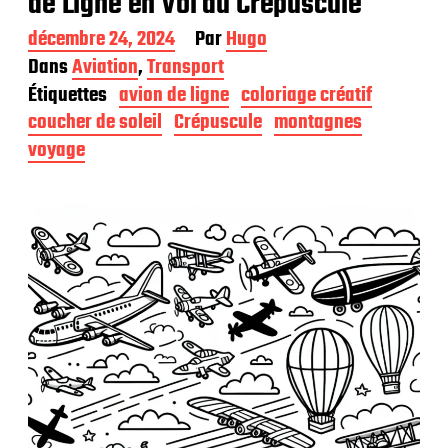
de Ligne en Vol au Crépuscule
D
décembre 24, 2024
Par
Hugo
a
Dans
Aviation
,
Transport
t
Étiquettes
avion de ligne
coloriage créatif
e
d
coucher de soleil
Crépuscule
montagnes
e
voyage
p
u
b
l
i
c
a
t
i
o
n