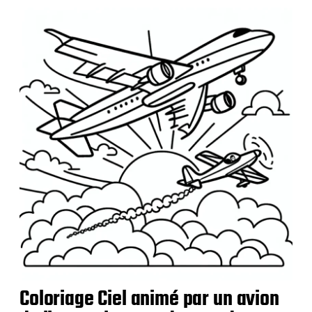
l
i
c
a
t
i
o
n
Coloriage Ciel animé par un avion