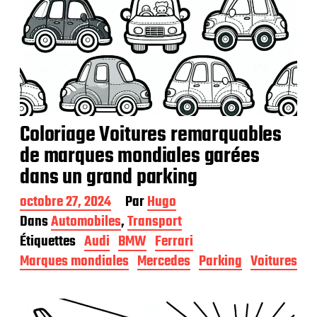
Coloriage Voitures remarquables
de marques mondiales garées
dans un grand parking
D
octobre 27, 2024
Par
Hugo
a
Dans
Automobiles
,
Transport
t
Étiquettes
Audi
BMW
Ferrari
e
d
Marques mondiales
Mercedes
Parking
Voitures
e
p
u
b