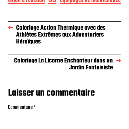
avion à réaction
ciel
équipages de maintenance
Coloriage Action Thermique avec des
Athlètes Extrêmes aux Adventuriers
Héroïques
Coloriage La Licorne Enchanteur dans un
Jardin Fantaisiste
Laisser un commentaire
Commentaire
*