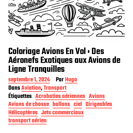
Coloriage Avions En Vol : Des
Aéronefs Exotiques aux Avions de
Ligne Tranquilles
D
septembre 1, 2024
Par
Hugo
a
Dans
Aviation
,
Transport
t
Étiquettes
Acrobaties aériennes
Avions
e
d
Avions de chasse
ballons
ciel
Dirigeables
e
Hélicoptères
Jets commerciaux
p
transport aérien
u
b