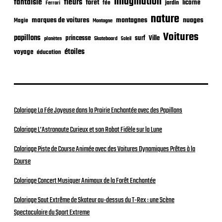
Imagination
fantaisie
fleurs
forêt
licorne
jardin
fée
Ferrari
nature
nuages
marques de voitures
montagnes
Magie
Montagne
Voitures
papillons
princesse
surf
Ville
planètes
Skateboard
Soleil
étoiles
voyage
éducation
Coloriage La Fée Joyeuse dans la Prairie Enchantée avec des Papillons
Coloriage L’Astronaute Curieux et son Robot Fidèle sur la Lune
Coloriage Piste de Course Animée avec des Voitures Dynamiques Prêtes à la
Course
Coloriage Concert Musiquer Animaux de la Forêt Enchantée
Coloriage Saut Extrême de Skateur au-dessus du T-Rex : une Scène
Spectaculaire du Sport Extreme