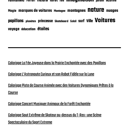
fantaisie
fleurs
forêt
licorne
jardin
fée
Ferrari
nature
nuages
marques de voitures
montagnes
Magie
Montagne
Voitures
papillons
princesse
surf
Ville
planètes
Skateboard
Soleil
étoiles
voyage
éducation
Coloriage La Fée Joyeuse dans la Prairie Enchantée avec des Papillons
Coloriage L’Astronaute Curieux et son Robot Fidèle sur la Lune
Coloriage Piste de Course Animée avec des Voitures Dynamiques Prêtes à la
Course
Coloriage Concert Musiquer Animaux de la Forêt Enchantée
Coloriage Saut Extrême de Skateur au-dessus du T-Rex : une Scène
Spectaculaire du Sport Extreme