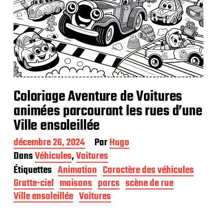
Coloriage Aventure de Voitures
animées parcourant les rues d’une
Ville ensoleillée
D
décembre 26, 2024
Par
Hugo
a
Dans
Véhicules
,
Voitures
t
Étiquettes
Animation
Caractère des véhicules
e
d
Gratte-ciel
maisons
parcs
scène de rue
e
Ville ensoleillée
Voitures
p
u