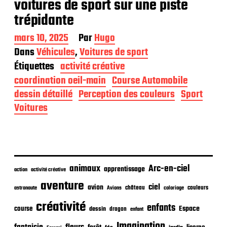
voitures de sport sur une piste
trépidante
D
mars 10, 2025
Par
Hugo
a
Dans
Véhicules
,
Voitures de sport
t
Étiquettes
activité créative
e
d
coordination oeil-main
Course Automobile
e
dessin détaillé
Perception des couleurs
Sport
p
Voitures
u
b
l
i
c
a
animaux
Arc-en-ciel
t
apprentissage
action
activité créative
i
aventure
ciel
avion
o
château
coloriage
couleurs
astronaute
Avions
n
créativité
enfants
Espace
course
dessin
dragon
enfant
Imagination