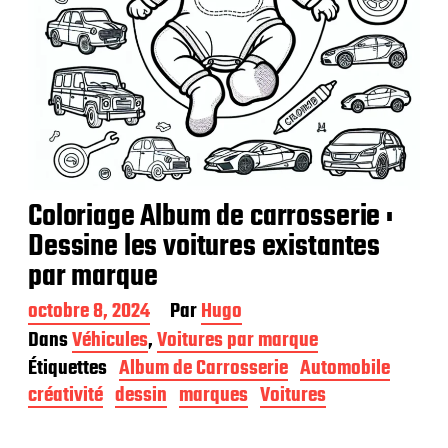
Coloriage Album de carrosserie :
Dessine les voitures existantes
par marque
D
octobre 8, 2024
Par
Hugo
a
Dans
Véhicules
,
Voitures par marque
t
Étiquettes
Album de Carrosserie
Automobile
e
d
créativité
dessin
marques
Voitures
e
p