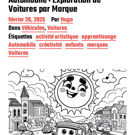
Automobile : Exploration de
Voitures par Marque
D
février 26, 2025
Par
Hugo
a
Dans
Véhicules
,
Voitures
t
Étiquettes
activité artistique
apprentissage
e
d
Automobile
créativité
enfants
marques
e
Voitures
p
u
b
l
i
c
a
t
i
o
n