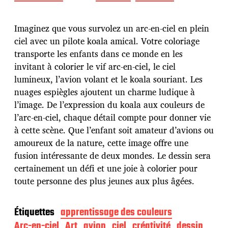
a
t
e
Imaginez que vous survolez un arc-en-ciel en plein
d
ciel avec un pilote koala amical. Votre coloriage
e
transporte les enfants dans ce monde en les
p
u
invitant à colorier le vif arc-en-ciel, le ciel
b
lumineux, l’avion volant et le koala souriant. Les
l
nuages espiègles ajoutent un charme ludique à
i
l’image. De l’expression du koala aux couleurs de
c
a
l’arc-en-ciel, chaque détail compte pour donner vie
t
à cette scène. Que l’enfant soit amateur d’avions ou
i
amoureux de la nature, cette image offre une
o
fusion intéressante de deux mondes. Le dessin sera
n
certainement un défi et une joie à colorier pour
toute personne des plus jeunes aux plus âgées.
Étiquettes
apprentissage des couleurs
Arc-en-ciel
Art
avion
ciel
créativité
dessin