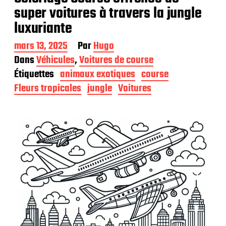
super voitures à travers la jungle
luxuriante
D
mars 13, 2025
Par
Hugo
a
Dans
Véhicules
,
Voitures de course
t
Étiquettes
animaux exotiques
course
e
d
Fleurs tropicales
jungle
Voitures
e
p
u
b
l
i
c
a
t
i
o
n