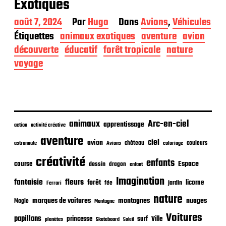
Exotiques
D
août 7, 2024
Par
Hugo
Dans
Avions
,
Véhicules
a
Étiquettes
animaux exotiques
aventure
avion
t
découverte
éducatif
forêt tropicale
nature
e
d
voyage
e
p
u
b
l
i
animaux
Arc-en-ciel
apprentissage
action
activité créative
c
aventure
a
ciel
avion
château
coloriage
couleurs
astronaute
Avions
t
créativité
i
enfants
Espace
course
dessin
dragon
enfant
o
Imagination
fantaisie
fleurs
n
forêt
licorne
jardin
fée
Ferrari
nature
nuages
marques de voitures
montagnes
Magie
Montagne
Voitures
papillons
princesse
surf
Ville
planètes
Skateboard
Soleil