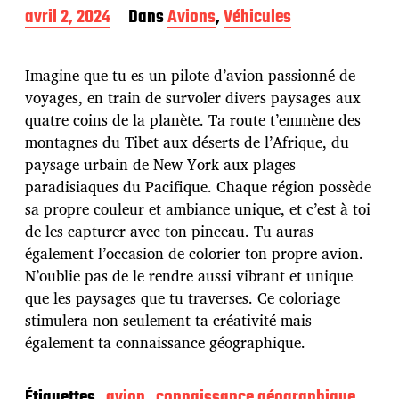
D
avril 2, 2024
Dans
Avions
,
Véhicules
a
t
e
Imagine que tu es un pilote d’avion passionné de
d
voyages, en train de survoler divers paysages aux
e
quatre coins de la planète. Ta route t’emmène des
p
u
montagnes du Tibet aux déserts de l’Afrique, du
b
paysage urbain de New York aux plages
l
paradisiaques du Pacifique. Chaque région possède
i
sa propre couleur et ambiance unique, et c’est à toi
c
a
de les capturer avec ton pinceau. Tu auras
t
également l’occasion de colorier ton propre avion.
i
N’oublie pas de le rendre aussi vibrant et unique
o
que les paysages que tu traverses. Ce coloriage
n
stimulera non seulement ta créativité mais
également ta connaissance géographique.
Étiquettes
avion
connaissance géographique