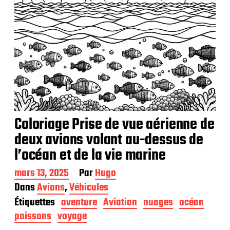
Coloriage Prise de vue aérienne de
deux avions volant au-dessus de
l’océan et de la vie marine
D
mars 13, 2025
Par
Hugo
a
Dans
Avions
,
Véhicules
t
Étiquettes
aventure
Aviation
nuages
océan
e
d
poissons
voyage
e