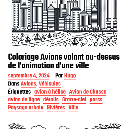
Coloriage Avions volant au-dessus
de l’animation d’une ville
D
septembre 4, 2024
Par
Hugo
a
Dans
Avions
,
Véhicules
t
Étiquettes
avion à hélice
Avion de Chasse
e
d
avion de ligne
détails
Gratte-ciel
parcs
e
Paysage urbain
Rivières
Ville
p
u
b
l