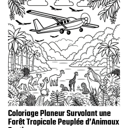
i
c
a
t
i
o
n
Coloriage Planeur Survolant une
Forêt Tropicale Peuplée d’Animaux