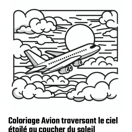
l
i
c
a
t
i
o
n
Coloriage Avion traversant le ciel
étoilé au coucher du soleil