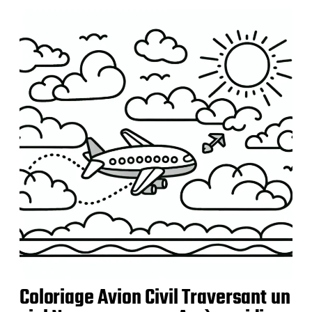
u
b
l
i
c
a
t
i
o
n
Coloriage Avion Civil Traversant un