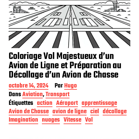
Coloriage Vol Majestueux d’un
Avion de Ligne et Préparation au
Décollage d’un Avion de Chasse
D
octobre 14, 2024
Par
Hugo
a
Dans
Aviation
,
Transport
t
Étiquettes
action
Aéroport
apprentissage
e
d
Avion de Chasse
avion de ligne
ciel
décollage
e
Imagination
nuages
Vitesse
Vol
p
u
b