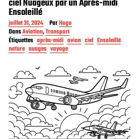
ciel Nuageux par un Après-midi
Ensoleillé
D
juillet 31, 2024
Par
Hugo
a
Dans
Aviation
,
Transport
t
Étiquettes
après-midi
avion
ciel
Ensoleillé
e
d
nature
nuages
voyage
e
p
u
b
l
i
c
a
t
i
o
n