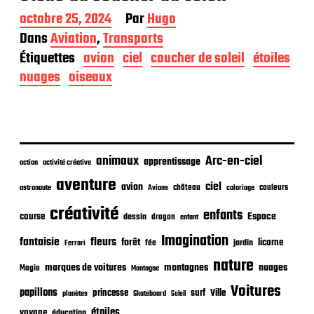
D
octobre 25, 2024
Par
Hugo
a
Dans
Aviation
,
Transports
t
Étiquettes
avion
ciel
coucher de soleil
étoiles
e
d
nuages
oiseaux
e
p
u
b
l
i
animaux
Arc-en-ciel
apprentissage
action
activité créative
c
aventure
a
ciel
avion
château
coloriage
couleurs
astronaute
Avions
t
créativité
i
enfants
Espace
course
dessin
dragon
enfant
o
Imagination
n
fantaisie
fleurs
forêt
licorne
jardin
fée
Ferrari
nature
nuages
marques de voitures
montagnes
Magie
Montagne
Voitures
papillons
princesse
surf
Ville
planètes
Skateboard
Soleil
étoiles
voyage
éducation