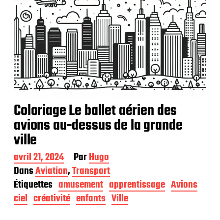
Coloriage Le ballet aérien des
avions au-dessus de la grande
ville
D
avril 21, 2024
Par
Hugo
a
Dans
Aviation
,
Transport
t
Étiquettes
amusement
apprentissage
Avions
e
d
ciel
créativité
enfants
Ville
e
p