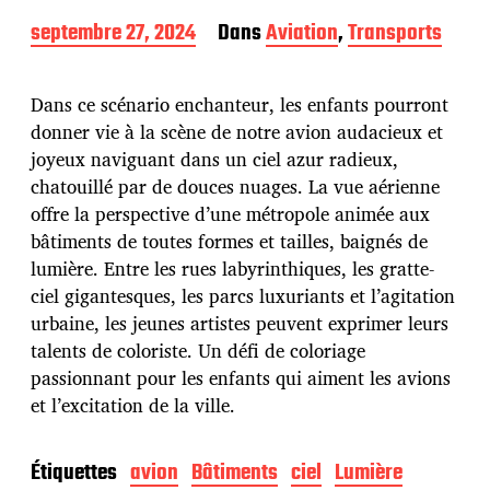
D
septembre 27, 2024
Dans
Aviation
,
Transports
a
t
e
Dans ce scénario enchanteur, les enfants pourront
d
donner vie à la scène de notre avion audacieux et
e
joyeux naviguant dans un ciel azur radieux,
p
u
chatouillé par de douces nuages. La vue aérienne
b
offre la perspective d’une métropole animée aux
l
bâtiments de toutes formes et tailles, baignés de
i
lumière. Entre les rues labyrinthiques, les gratte-
c
a
ciel gigantesques, les parcs luxuriants et l’agitation
t
urbaine, les jeunes artistes peuvent exprimer leurs
i
talents de coloriste. Un défi de coloriage
o
passionnant pour les enfants qui aiment les avions
n
et l’excitation de la ville.
Étiquettes
avion
Bâtiments
ciel
Lumière