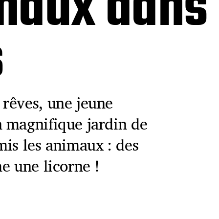
aux dans l
s
rêves, une jeune
 magnifique jardin de
mis les animaux : des
e une licorne !