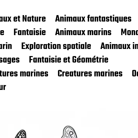
aux et Nature
Animaux fantastiques
ce
Fantaisie
Animaux marins
Mond
rin
Exploration spatiale
Animaux i
sages
Fantaisie et Géométrie
atures marines
Creatures marines
O
ur