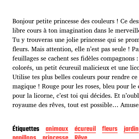
t
e
d
Bonjour petite princesse des couleurs ! Ce dessi
e
p
libre cours à ton imagination dans le merveill
u
Tu y trouveras une jolie princesse qui se pro
b
l
fleurs. Mais attention, elle n’est pas seule ! Pa
i
feuillages se cachent ses fidèles compagnons :
c
colorés, un petit écureuil malicieux et une li
a
t
Utilise tes plus belles couleurs pour rendre ce
i
magique ! Rouge pour les roses, bleu pour le 
o
pour la licorne, c’est toi qui décides. Et n’oubl
n
royaume des rêves, tout est possible… Amuse-
Étiquettes
animaux
écureuil
fleurs
jardin
papillons
princesse
Rêve