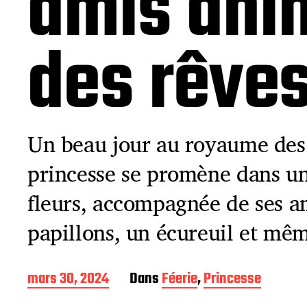
amis anim
des rêve
Un beau jour au royaume des 
princesse se promène dans un
fleurs, accompagnée de ses a
papillons, un écureuil et mêm
D
mars 30, 2024
Dans
Féerie
,
Princesse
a