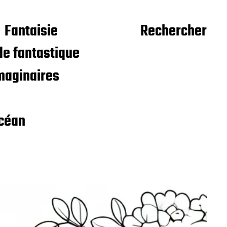
Fantaisie
Rechercher
e fantastique
maginaires
céan