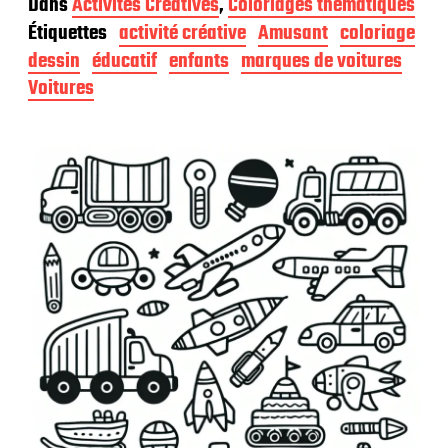
Dans
Activités Créatives
,
Coloriages thématiques
t
Étiquettes
activité créative
Amusant
coloriage
e
d
dessin
éducatif
enfants
marques de voitures
e
Voitures
p
u
b
l
i
c
a
t
i
o
n