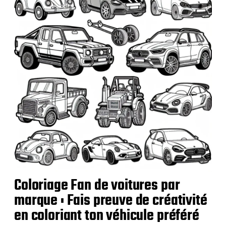
t
i
o
n
Coloriage Fan de voitures par
marque : Fais preuve de créativité
en coloriant ton véhicule préféré