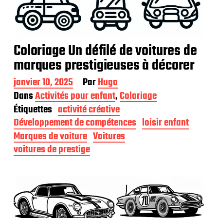
Coloriage Un défilé de voitures de
marques prestigieuses à décorer
D
janvier 10, 2025
Par
Hugo
a
Dans
Activités pour enfant
,
Coloriage
t
Étiquettes
activité créative
e
d
Développement de compétences
loisir enfant
e
Marques de voiture
Voitures
p
voitures de prestige
u
b
l
i
c
a
t