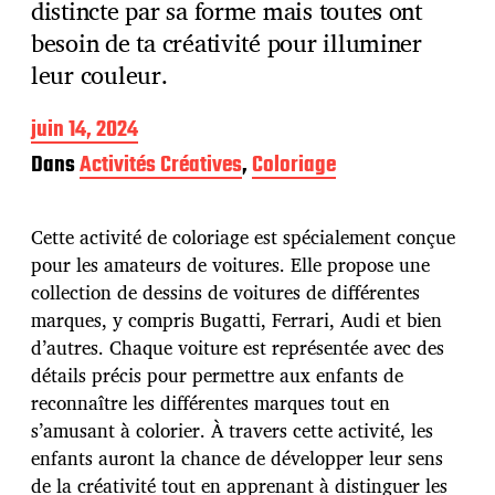
distincte par sa forme mais toutes ont
besoin de ta créativité pour illuminer
leur couleur.
D
juin 14, 2024
a
Dans
Activités Créatives
,
Coloriage
t
e
d
Cette activité de coloriage est spécialement conçue
e
p
pour les amateurs de voitures. Elle propose une
u
collection de dessins de voitures de différentes
b
marques, y compris Bugatti, Ferrari, Audi et bien
l
d’autres. Chaque voiture est représentée avec des
i
c
détails précis pour permettre aux enfants de
a
reconnaître les différentes marques tout en
t
s’amusant à colorier. À travers cette activité, les
i
enfants auront la chance de développer leur sens
o
n
de la créativité tout en apprenant à distinguer les