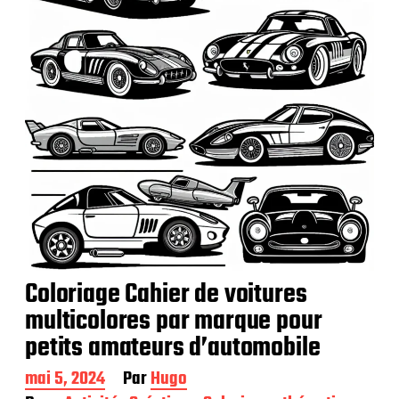
i
o
n
Coloriage Cahier de voitures
multicolores par marque pour
petits amateurs d’automobile
D
mai 5, 2024
Par
Hugo
a