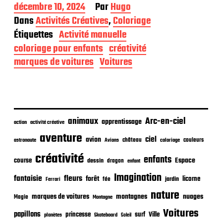
D
décembre 10, 2024
Par
Hugo
a
Dans
Activités Créatives
,
Coloriage
t
Étiquettes
Activité manuelle
e
d
coloriage pour enfants
créativité
e
marques de voitures
Voitures
p
u
b
l
i
c
animaux
Arc-en-ciel
apprentissage
action
activité créative
a
t
aventure
ciel
avion
château
coloriage
couleurs
astronaute
Avions
i
o
créativité
enfants
Espace
course
dessin
dragon
enfant
n
Imagination
fantaisie
fleurs
forêt
licorne
jardin
fée
Ferrari
nature
nuages
marques de voitures
montagnes
Magie
Montagne
Voitures
papillons
princesse
surf
Ville
planètes
Skateboard
Soleil