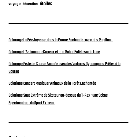
étoiles
voyage
éducation
Coloriage La Fée Joyeuse dans la Prairie Enchantée avec des Papillons
Coloriage L’Astronaute Curieux et son Robot Fidèle sur la Lune
Coloriage Piste de Course Animée avec des Voitures Dynamiques Prêtes à la
Course
Coloriage Concert Musiquer Animaux de la Forêt Enchantée
Coloriage Saut Extrême de Skateur au-dessus du T-Rex : une Scène
Spectaculaire du Sport Extreme