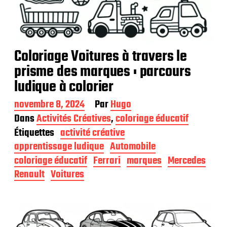
Coloriage Voitures à travers le
prisme des marques : parcours
ludique à colorier
D
novembre 8, 2024
Par
Hugo
a
Dans
Activités Créatives
,
coloriage éducatif
t
Étiquettes
activité créative
e
d
apprentissage ludique
Automobile
e
coloriage éducatif
Ferrari
marques
Mercedes
p
Renault
Voitures
u
b
l
i
c
a