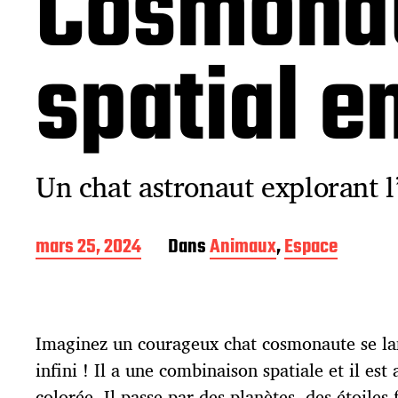
Cosmonau
spatial e
Un chat astronaut explorant l
D
mars 25, 2024
Dans
Animaux
,
Espace
a
t
e
d
Imaginez un courageux chat cosmonaute se lan
e
p
infini ! Il a une combinaison spatiale et il est
u
colorée. Il passe par des planètes, des étoiles 