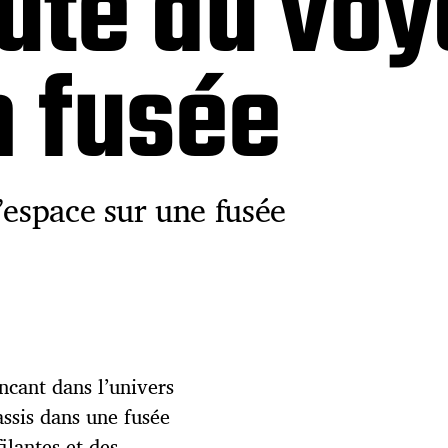
te au voy
n fusée
’espace sur une fusée
cant dans l’univers
 assis dans une fusée
filantes et des