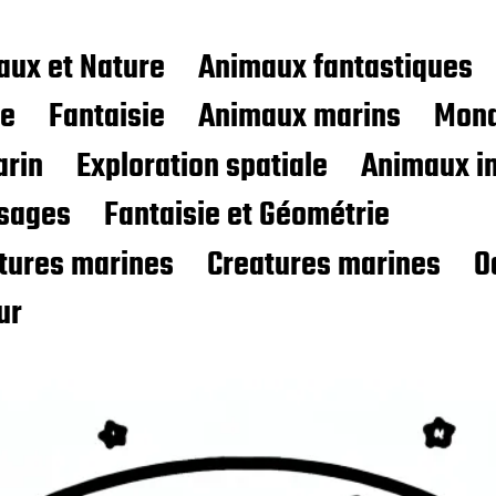
aux et Nature
Animaux fantastiques
ce
Fantaisie
Animaux marins
Mond
rin
Exploration spatiale
Animaux i
sages
Fantaisie et Géométrie
atures marines
Creatures marines
O
ur