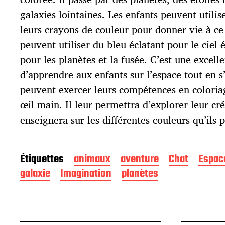
b
l
galaxies lointaines. Les enfants peuvent utilis
i
leurs crayons de couleur pour donner vie à ce
c
peuvent utiliser du bleu éclatant pour le ciel é
a
t
pour les planètes et la fusée. C’est une excel
i
d’apprendre aux enfants sur l’espace tout en s
o
peuvent exercer leurs compétences en coloria
n
œil-main. Il leur permettra d’explorer leur cré
enseignera sur les différentes couleurs qu’ils p
Étiquettes
animaux
aventure
Chat
Espac
galaxie
Imagination
planètes