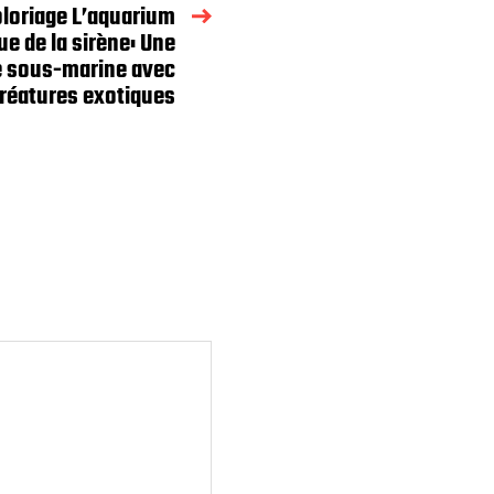
loriage L’aquarium
e de la sirène: Une
e sous-marine avec
réatures exotiques