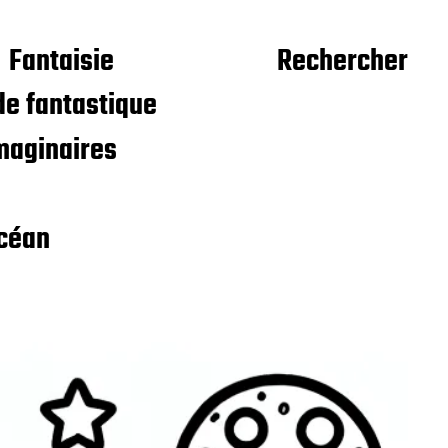
Fantaisie
Rechercher
e fantastique
maginaires
céan