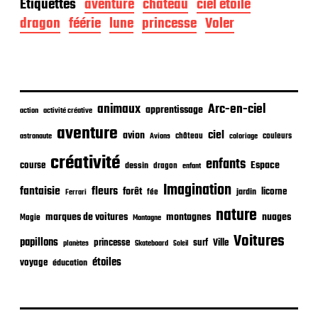
Étiquettes
aventure
château
ciel étoilé
e
d
dragon
féérie
lune
princesse
Voler
e
p
u
b
l
i
animaux
Arc-en-ciel
apprentissage
action
activité créative
c
aventure
a
ciel
avion
château
coloriage
couleurs
astronaute
Avions
t
créativité
i
enfants
Espace
course
dessin
dragon
enfant
o
Imagination
n
fantaisie
fleurs
forêt
licorne
jardin
fée
Ferrari
nature
nuages
marques de voitures
montagnes
Magie
Montagne
Voitures
papillons
princesse
surf
Ville
planètes
Skateboard
Soleil
étoiles
voyage
éducation