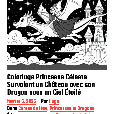
t
i
o
n
Coloriage Princesse Céleste
Survolant un Château avec son
Dragon sous un Ciel Étoilé
D
février 6, 2025
Par
Hugo
a
Dans
Contes de fées
,
Princesses et Dragons
t