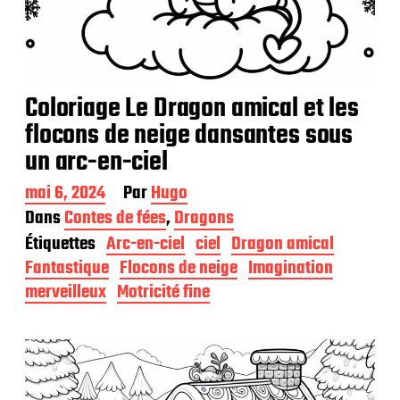
Coloriage Le Dragon amical et les
flocons de neige dansantes sous
un arc-en-ciel
D
mai 6, 2024
Par
Hugo
a
Dans
Contes de fées
,
Dragons
t
Étiquettes
Arc-en-ciel
ciel
Dragon amical
e
d
Fantastique
Flocons de neige
Imagination
e
merveilleux
Motricité fine
p
u
b
l
i
c