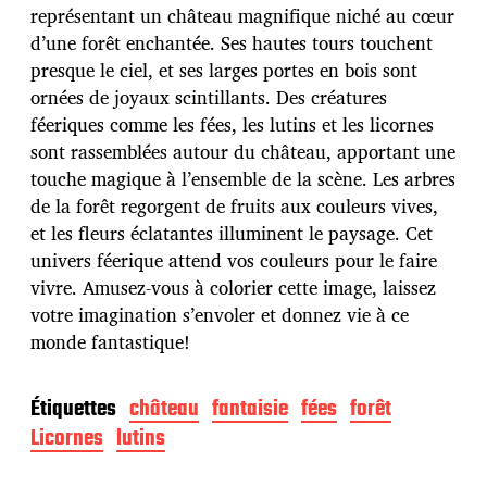
p
représentant un château magnifique niché au cœur
u
d’une forêt enchantée. Ses hautes tours touchent
b
presque le ciel, et ses larges portes en bois sont
l
ornées de joyaux scintillants. Des créatures
i
c
féeriques comme les fées, les lutins et les licornes
a
sont rassemblées autour du château, apportant une
t
touche magique à l’ensemble de la scène. Les arbres
i
de la forêt regorgent de fruits aux couleurs vives,
o
n
et les fleurs éclatantes illuminent le paysage. Cet
univers féerique attend vos couleurs pour le faire
vivre. Amusez-vous à colorier cette image, laissez
votre imagination s’envoler et donnez vie à ce
monde fantastique!
Étiquettes
château
fantaisie
fées
forêt
Licornes
lutins