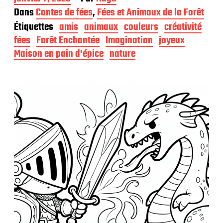
a
Dans
Contes de fées
,
Fées et Animaux de la Forêt
t
Étiquettes
amis
animaux
couleurs
créativité
e
d
fées
Forêt Enchantée
Imagination
joyeux
e
Maison en pain d'épice
nature
p
u
b
l
i
c
a
t
i
o
n