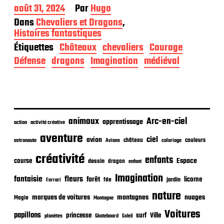
D
août 31, 2024
Par
Hugo
a
Dans
Chevaliers et Dragons
,
t
Histoires fantastiques
e
Étiquettes
Châteaux
chevaliers
Courage
d
e
Défense
dragons
Imagination
médiéval
p
u
b
l
i
c
animaux
Arc-en-ciel
apprentissage
action
activité créative
a
aventure
t
ciel
avion
château
coloriage
couleurs
astronaute
Avions
i
créativité
o
enfants
Espace
course
dessin
dragon
enfant
n
Imagination
fantaisie
fleurs
forêt
licorne
jardin
fée
Ferrari
nature
nuages
marques de voitures
montagnes
Magie
Montagne
Voitures
papillons
princesse
surf
Ville
planètes
Skateboard
Soleil