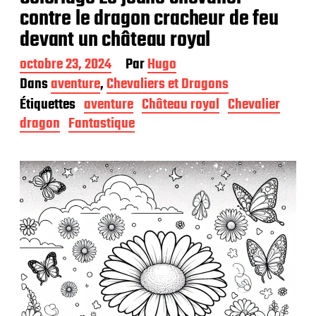
contre le dragon cracheur de feu
devant un château royal
D
octobre 23, 2024
Par
Hugo
a
Dans
aventure
,
Chevaliers et Dragons
t
Étiquettes
aventure
Château royal
Chevalier
e
d
dragon
Fantastique
e
p
u
b
l
i
c
a
t
i
o
n