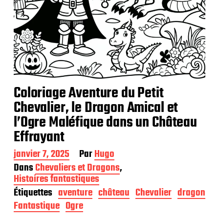
Coloriage Aventure du Petit
Chevalier, le Dragon Amical et
l’Ogre Maléfique dans un Château
Effrayant
D
janvier 7, 2025
Par
Hugo
a
Dans
Chevaliers et Dragons
,
t
Histoires fantastiques
e
Étiquettes
aventure
château
Chevalier
dragon
d
e
Fantastique
Ogre
p