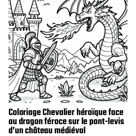
i
c
a
t
i
o
n
Coloriage Chevalier héroïque face
au dragon féroce sur le pont-levis
d’un château médiéval