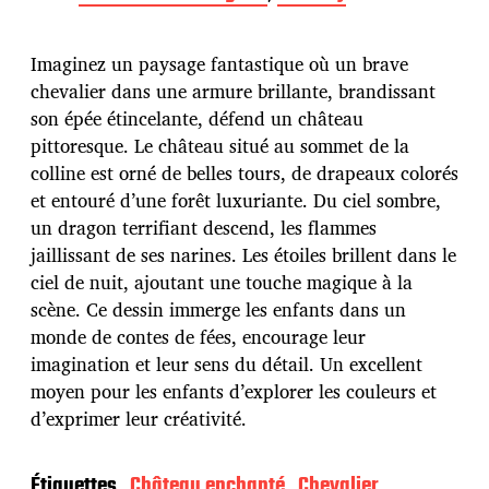
t
e
d
Imaginez un paysage fantastique où un brave
e
p
chevalier dans une armure brillante, brandissant
u
son épée étincelante, défend un château
b
pittoresque. Le château situé au sommet de la
l
colline est orné de belles tours, de drapeaux colorés
i
c
et entouré d’une forêt luxuriante. Du ciel sombre,
a
un dragon terrifiant descend, les flammes
t
jaillissant de ses narines. Les étoiles brillent dans le
i
ciel de nuit, ajoutant une touche magique à la
o
n
scène. Ce dessin immerge les enfants dans un
monde de contes de fées, encourage leur
imagination et leur sens du détail. Un excellent
moyen pour les enfants d’explorer les couleurs et
d’exprimer leur créativité.
Étiquettes
Château enchanté
Chevalier