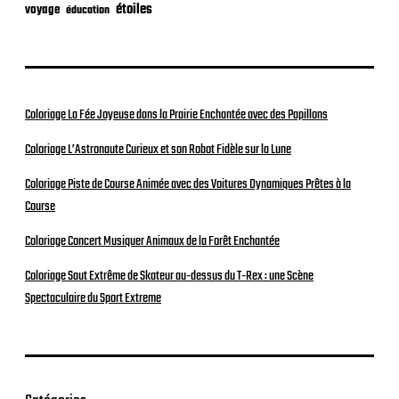
étoiles
voyage
éducation
Coloriage La Fée Joyeuse dans la Prairie Enchantée avec des Papillons
Coloriage L’Astronaute Curieux et son Robot Fidèle sur la Lune
Coloriage Piste de Course Animée avec des Voitures Dynamiques Prêtes à la
Course
Coloriage Concert Musiquer Animaux de la Forêt Enchantée
Coloriage Saut Extrême de Skateur au-dessus du T-Rex : une Scène
Spectaculaire du Sport Extreme