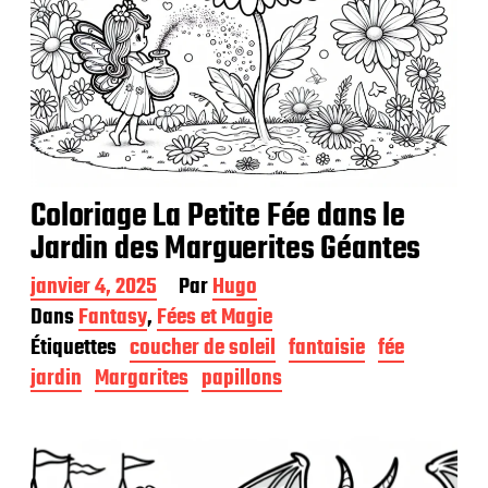
Coloriage La Petite Fée dans le
Jardin des Marguerites Géantes
D
janvier 4, 2025
Par
Hugo
a
Dans
Fantasy
,
Fées et Magie
t
Étiquettes
coucher de soleil
fantaisie
fée
e
d
jardin
Margarites
papillons
e
p
u
b
l