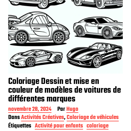
Coloriage Dessin et mise en
couleur de modèles de voitures de
différentes marques
D
novembre 28, 2024
Par
Hugo
a
Dans
Activités Créatives
,
Coloriage de véhicules
t
Étiquettes
Activité pour enfants
coloriage
e