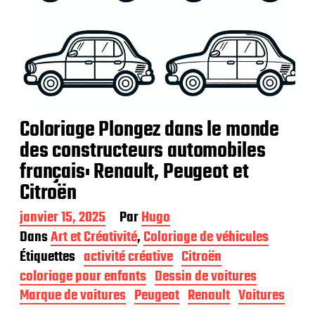
Coloriage Plongez dans le monde
des constructeurs automobiles
français: Renault, Peugeot et
Citroën
D
janvier 15, 2025
Par
Hugo
a
Dans
Art et Créativité
,
Coloriage de véhicules
t
Étiquettes
activité créative
Citroën
e
d
coloriage pour enfants
Dessin de voitures
e
Marque de voitures
Peugeot
Renault
Voitures
p