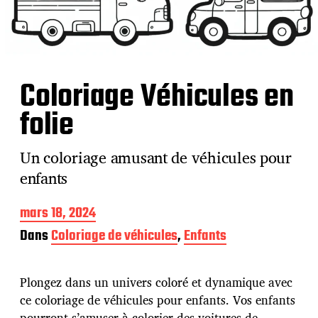
Coloriage Véhicules en
folie
Un coloriage amusant de véhicules pour
enfants
D
mars 18, 2024
a
Dans
Coloriage de véhicules
,
Enfants
t
e
d
Plongez dans un univers coloré et dynamique avec
e
p
ce coloriage de véhicules pour enfants. Vos enfants
u
pourront s’amuser à colorier des voitures de