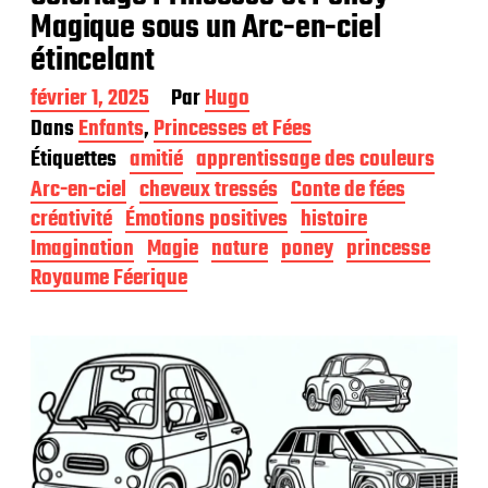
Magique sous un Arc-en-ciel
étincelant
D
février 1, 2025
Par
Hugo
a
Dans
Enfants
,
Princesses et Fées
t
Étiquettes
amitié
apprentissage des couleurs
e
d
Arc-en-ciel
cheveux tressés
Conte de fées
e
créativité
Émotions positives
histoire
p
Imagination
Magie
nature
poney
princesse
u
b
Royaume Féerique
l
i
c
a
t
i
o
n