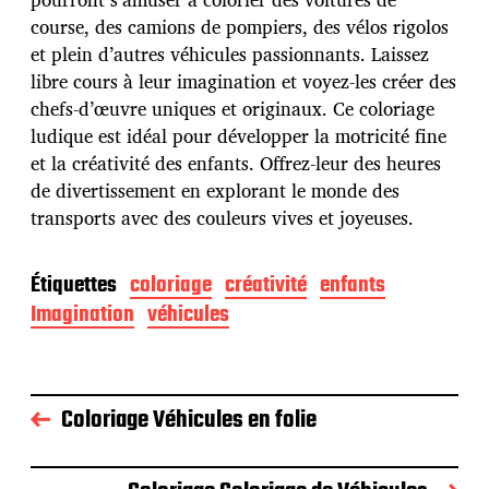
b
course, des camions de pompiers, des vélos rigolos
l
et plein d’autres véhicules passionnants. Laissez
i
c
libre cours à leur imagination et voyez-les créer des
a
chefs-d’œuvre uniques et originaux. Ce coloriage
t
ludique est idéal pour développer la motricité fine
i
et la créativité des enfants. Offrez-leur des heures
o
n
de divertissement en explorant le monde des
transports avec des couleurs vives et joyeuses.
Étiquettes
coloriage
créativité
enfants
Imagination
véhicules
Coloriage Véhicules en folie