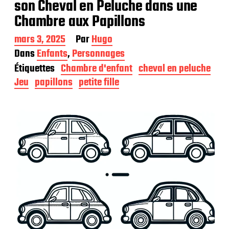
son Cheval en Peluche dans une
Chambre aux Papillons
D
mars 3, 2025
Par
Hugo
a
Dans
Enfants
,
Personnages
t
Étiquettes
Chambre d'enfant
cheval en peluche
e
d
Jeu
papillons
petite fille
e
p
u
b
l
i
c
a
t
i
o
n