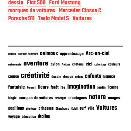
d
dessin
Fiat 500
Ford Mustang
e
marques de voitures
Mercedes Classe C
p
Porsche 911
Tesla Model S
Voitures
u
b
l
i
c
a
animaux
Arc-en-ciel
t
apprentissage
action
activité créative
i
aventure
ciel
avion
o
château
coloriage
couleurs
astronaute
Avions
n
créativité
enfants
Espace
course
dessin
dragon
enfant
Imagination
fantaisie
fleurs
forêt
licorne
jardin
fée
Ferrari
nature
nuages
marques de voitures
montagnes
Magie
Montagne
Voitures
papillons
princesse
surf
Ville
planètes
Skateboard
Soleil
étoiles
voyage
éducation