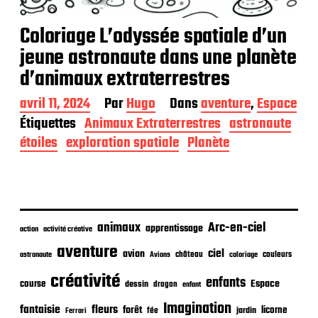
Coloriage L’odyssée spatiale d’un
jeune astronaute dans une planète
d’animaux extraterrestres
D
avril 11, 2024
Par
Hugo
Dans
aventure
,
Espace
a
Étiquettes
Animaux Extraterrestres
astronaute
t
étoiles
exploration spatiale
Planète
e
d
e
p
u
b
animaux
Arc-en-ciel
apprentissage
l
action
activité créative
i
aventure
ciel
avion
château
coloriage
couleurs
c
astronaute
Avions
a
créativité
enfants
Espace
course
t
dessin
dragon
enfant
i
Imagination
fantaisie
fleurs
forêt
licorne
jardin
fée
Ferrari
o