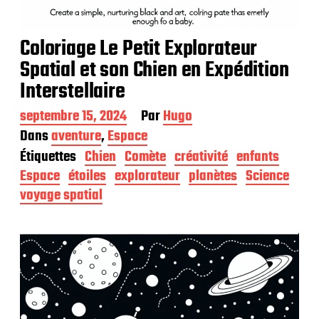
Coloriage Le Petit Explorateur
Spatial et son Chien en Expédition
Interstellaire
D
septembre 15, 2024
Par
Hugo
a
Dans
aventure
,
Espace
t
Étiquettes
Chien
Comète
créativité
enfants
e
d
Espace
étoiles
explorateur
planètes
Science
e
voyage spatial
p
u
b
l
i
c
a
t
i