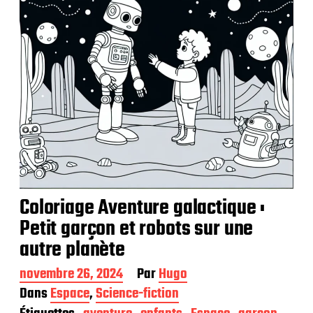
o
n
Coloriage Aventure galactique :
Petit garçon et robots sur une
autre planète
D
novembre 26, 2024
Par
Hugo
a
Dans
Espace
,
Science-fiction
t