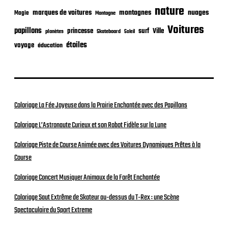
n
nature
nuages
marques de voitures
montagnes
Magie
Montagne
Voitures
papillons
princesse
surf
Ville
planètes
Skateboard
Soleil
étoiles
voyage
éducation
Coloriage La Fée Joyeuse dans la Prairie Enchantée avec des Papillons
Coloriage L’Astronaute Curieux et son Robot Fidèle sur la Lune
Coloriage Piste de Course Animée avec des Voitures Dynamiques Prêtes à la
Course
Coloriage Concert Musiquer Animaux de la Forêt Enchantée
Coloriage Saut Extrême de Skateur au-dessus du T-Rex : une Scène
Spectaculaire du Sport Extreme