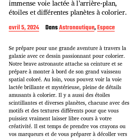
immense voie lactée à l’arrière-plan,
étoiles et différentes planètes à colorier.
D
avril 5, 2024
Dans
Astronautique
,
Espace
a
t
e
Se prépare pour une grande aventure à travers la
d
galaxie avec ce dessin passionnant pour colorier.
e
Notre brave astronaute attache sa ceinture et se
p
u
prépare à monter à bord de son grand vaisseau
b
spatial coloré. Au loin, vous pouvez voir la voie
l
lactée brillante et mystérieuse, pleine de détails
i
amusants à colorier. Il y a aussi des étoiles
c
a
scintillantes et diverses planètes, chacune avec des
t
motifs et des textures différents pour que vous
i
puissiez vraiment laisser libre cours à votre
o
créativité. Il est temps de prendre vos crayons ou
n
vos marqueurs et de vous préparer à décoller vers