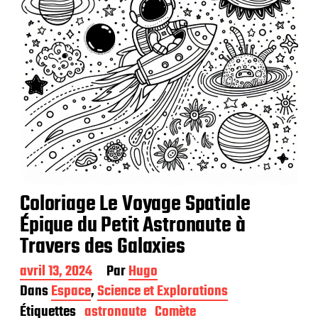
Coloriage Le Voyage Spatiale
Épique du Petit Astronaute à
Travers des Galaxies
D
avril 13, 2024
Par
Hugo
a
Dans
Espace
,
Science et Explorations
t
Étiquettes
astronaute
Comète
e