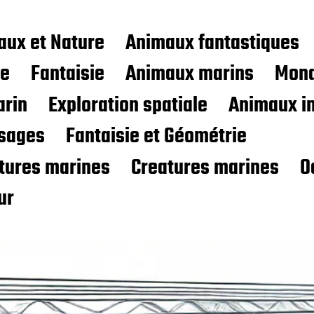
aux et Nature
Animaux fantastiques
ce
Fantaisie
Animaux marins
Mond
rin
Exploration spatiale
Animaux i
sages
Fantaisie et Géométrie
atures marines
Creatures marines
O
ur