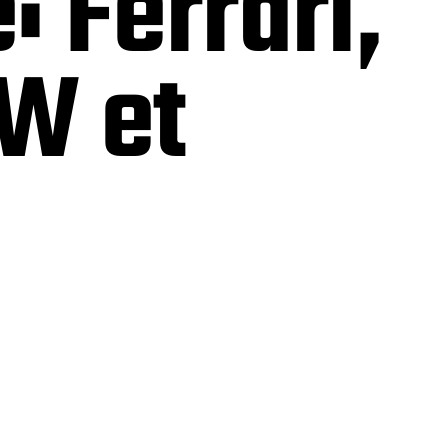
 Ferrari,
W et