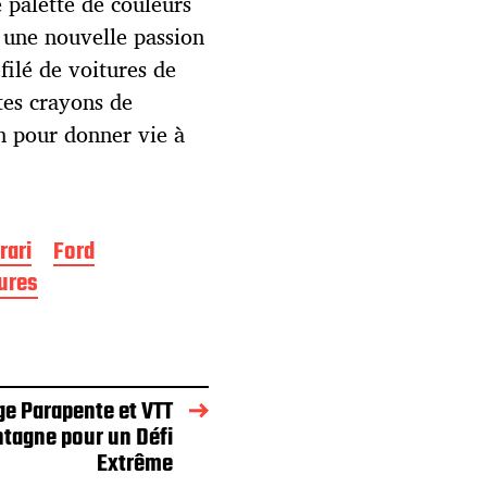
 palette de couleurs
u une nouvelle passion
filé de voitures de
tes crayons de
on pour donner vie à
rari
Ford
ures
ge Parapente et VTT
tagne pour un Défi
Extrême