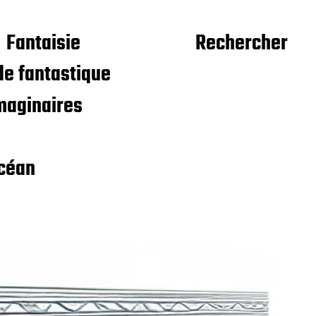
Fantaisie
Rechercher
e fantastique
maginaires
céan