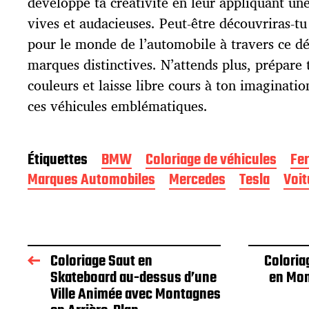
développe ta créativité en leur appliquant une
a
t
vives et audacieuses. Peut-être découvriras-t
i
pour le monde de l’automobile à travers ce dé
o
marques distinctives. N’attends plus, prépare 
n
couleurs et laisse libre cours à ton imaginati
ces véhicules emblématiques.
Étiquettes
BMW
Coloriage de véhicules
Fer
Marques Automobiles
Mercedes
Tesla
Voit
Coloriage Saut en
Coloria
Skateboard au-dessus d’une
en Mon
Ville Animée avec Montagnes