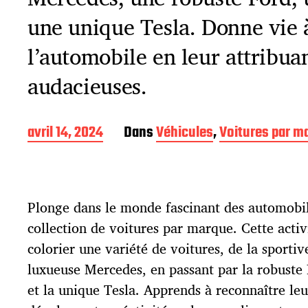
une unique Tesla. Donne vie 
l’automobile en leur attribuan
audacieuses.
D
avril 14, 2024
Dans
Véhicules
,
Voitures par m
a
t
e
d
Plonge dans le monde fascinant des automobil
e
p
collection de voitures par marque. Cette activ
u
colorier une variété de voitures, de la sportive
b
l
luxueuse Mercedes, en passant par la robuste
i
et la unique Tesla. Apprends à reconnaître leu
c