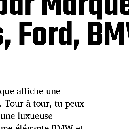
par Marque:
, Ford, BM
que affiche une
. Tour à tour, tu peux
, une luxueuse
 une élégante BMW et