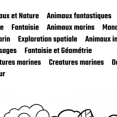
aux et Nature
Animaux fantastiques
ce
Fantaisie
Animaux marins
Mond
rin
Exploration spatiale
Animaux i
sages
Fantaisie et Géométrie
atures marines
Creatures marines
O
ur