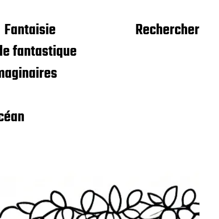
Fantaisie
Rechercher
e fantastique
maginaires
céan