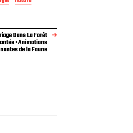
ngle
nature
riage Dans La Forêt
antée : Animations
nantes de la Faune