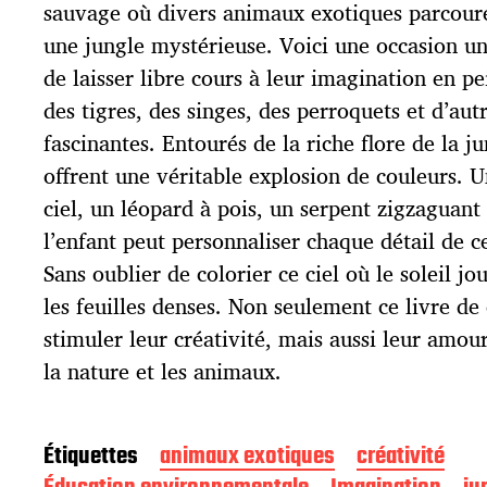
p
sauvage où divers animaux exotiques parcou
u
une jungle mystérieuse. Voici une occasion un
b
l
de laisser libre cours à leur imagination en p
i
des tigres, des singes, des perroquets et d’aut
c
fascinantes. Entourés de la riche flore de la j
a
t
offrent une véritable explosion de couleurs. U
i
ciel, un léopard à pois, un serpent zigzaguant
o
l’enfant peut personnaliser chaque détail de c
n
Sans oublier de colorier ce ciel où le soleil j
les feuilles denses. Non seulement ce livre de
stimuler leur créativité, mais aussi leur amour
la nature et les animaux.
Étiquettes
animaux exotiques
créativité