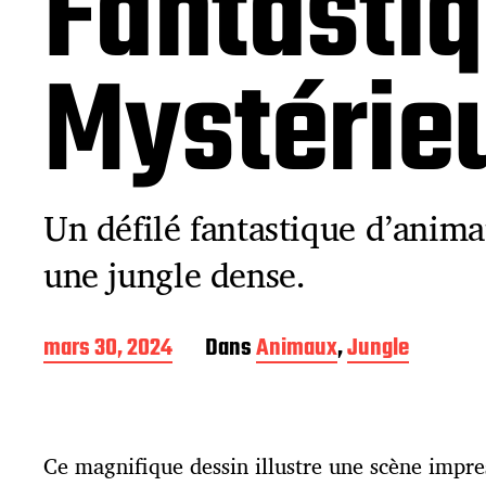
Fantastiq
Mystérie
Un défilé fantastique d’anima
une jungle dense.
D
mars 30, 2024
Dans
Animaux
,
Jungle
a
t
e
d
Ce magnifique dessin illustre une scène impre
e