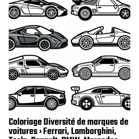
i
c
a
t
i
o
n
Coloriage Diversité de marques de
voitures : Ferrari, Lamborghini,