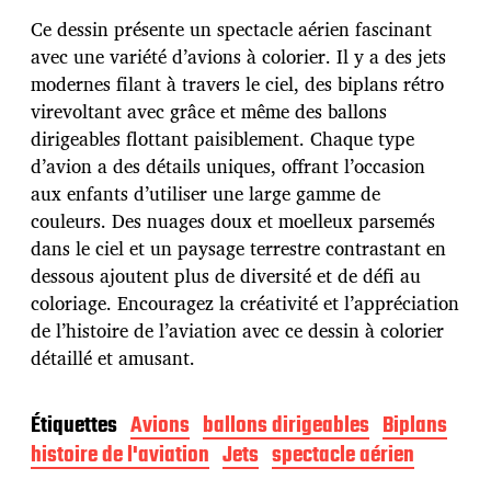
t
e
Ce dessin présente un spectacle aérien fascinant
d
avec une variété d’avions à colorier. Il y a des jets
e
modernes filant à travers le ciel, des biplans rétro
p
u
virevoltant avec grâce et même des ballons
b
dirigeables flottant paisiblement. Chaque type
l
d’avion a des détails uniques, offrant l’occasion
i
aux enfants d’utiliser une large gamme de
c
a
couleurs. Des nuages doux et moelleux parsemés
t
dans le ciel et un paysage terrestre contrastant en
i
dessous ajoutent plus de diversité et de défi au
o
coloriage. Encouragez la créativité et l’appréciation
n
de l’histoire de l’aviation avec ce dessin à colorier
détaillé et amusant.
Étiquettes
Avions
ballons dirigeables
Biplans
histoire de l'aviation
Jets
spectacle aérien