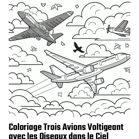
l
i
c
a
t
i
o
n
Coloriage Trois Avions Voltigeant
avec les Oiseaux dans le Ciel