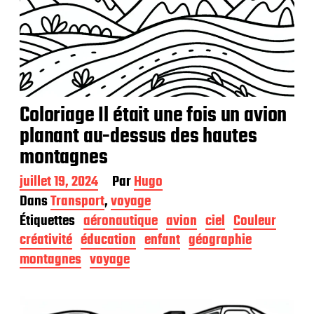
Coloriage Il était une fois un avion
planant au-dessus des hautes
montagnes
D
juillet 19, 2024
Par
Hugo
a
Dans
Transport
,
voyage
t
Étiquettes
aéronautique
avion
ciel
Couleur
e
d
créativité
éducation
enfant
géographie
e
montagnes
voyage
p
u
b
l