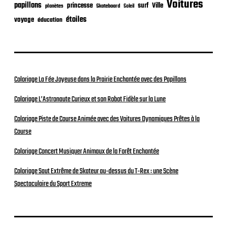
Voitures
papillons
princesse
surf
Ville
planètes
Skateboard
Soleil
étoiles
voyage
éducation
Coloriage La Fée Joyeuse dans la Prairie Enchantée avec des Papillons
Coloriage L’Astronaute Curieux et son Robot Fidèle sur la Lune
Coloriage Piste de Course Animée avec des Voitures Dynamiques Prêtes à la
Course
Coloriage Concert Musiquer Animaux de la Forêt Enchantée
Coloriage Saut Extrême de Skateur au-dessus du T-Rex : une Scène
Spectaculaire du Sport Extreme