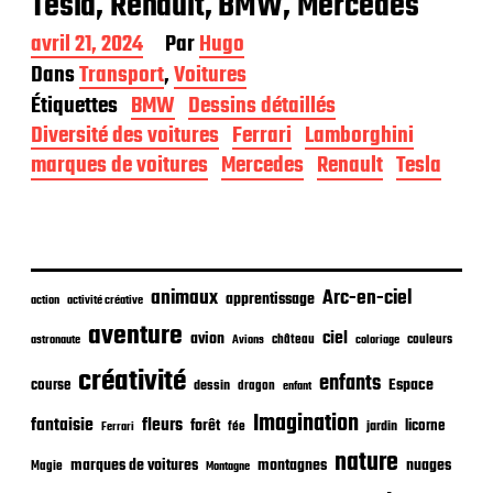
Tesla, Renault, BMW, Mercedes
D
avril 21, 2024
Par
Hugo
a
Dans
Transport
,
Voitures
t
Étiquettes
BMW
Dessins détaillés
e
d
Diversité des voitures
Ferrari
Lamborghini
e
marques de voitures
Mercedes
Renault
Tesla
p
u
b
l
i
c
animaux
Arc-en-ciel
apprentissage
action
activité créative
a
t
aventure
ciel
avion
château
coloriage
couleurs
astronaute
Avions
i
o
créativité
enfants
Espace
course
dessin
dragon
enfant
n
Imagination
fantaisie
fleurs
forêt
licorne
jardin
fée
Ferrari
nature
nuages
marques de voitures
montagnes
Magie
Montagne