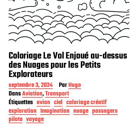
Coloriage Le Vol Enjoué au-dessus
des Nuages pour les Petits
Explorateurs
D
septembre 3, 2024
Par
Hugo
a
Dans
Aviation
,
Transport
t
Étiquettes
avion
ciel
coloriage créatif
e
d
exploration
Imagination
nuage
passagers
e
pilote
voyage
p
u
b