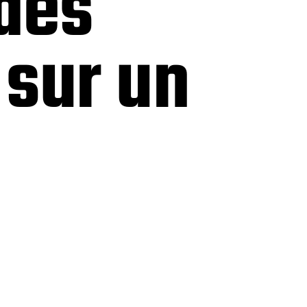
des
 sur un