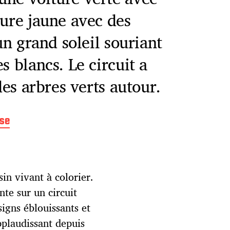
ture jaune avec des
 un grand soleil souriant
 ​​blancs. Le circuit a
des arbres verts autour.
rse
in vivant à colorier.
nte sur un circuit
signs éblouissants et
pplaudissant depuis