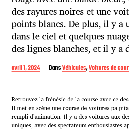
des rayures noires et une voi
points blancs. De plus, il y a
dans le ciel et quelques nuages
des lignes blanches, et il y a 
D
avril 1, 2024
Dans
Véhicules
,
Voitures de cou
a
t
e
d
Retrouvez la frénésie de la course avec ce dess
e
p
Il met en scène une course de voitures palpita
u
rempli d’animation. Il y a des voitures aux de
b
l
uniques, avec des spectateurs enthousiastes a