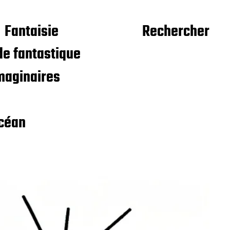
Fantaisie
Rechercher
e fantastique
maginaires
céan