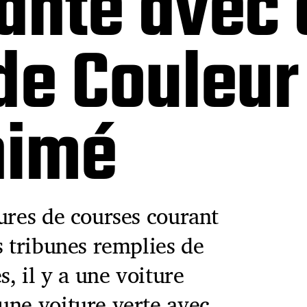
ante avec 
de Couleur
nimé
ures de courses courant
s tribunes remplies de
s, il y a une voiture
une voiture verte avec