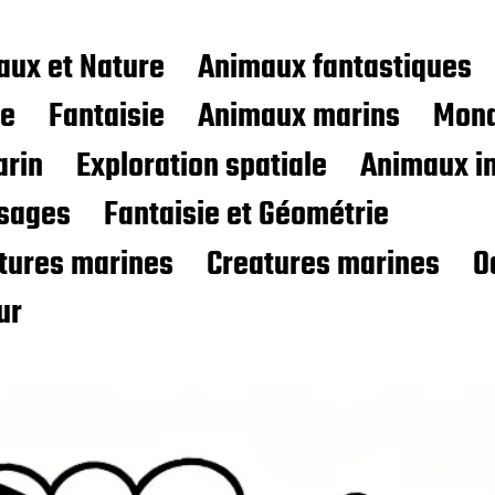
aux et Nature
Animaux fantastiques
ce
Fantaisie
Animaux marins
Mond
rin
Exploration spatiale
Animaux i
sages
Fantaisie et Géométrie
atures marines
Creatures marines
O
ur