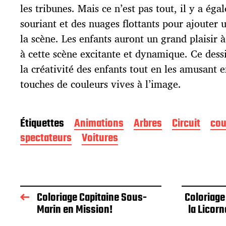
i
les tribunes. Mais ce n’est pas tout, il y a éga
c
souriant et des nuages flottants pour ajouter 
a
t
la scène. Les enfants auront un grand plaisir 
i
à cette scène excitante et dynamique. Ce dess
o
la créativité des enfants tout en les amusant 
n
touches de couleurs vives à l’image.
Étiquettes
Animations
Arbres
Circuit
cou
spectateurs
Voitures
Coloriage Capitaine Sous-
Coloriage
Marin en Mission!
la Licor