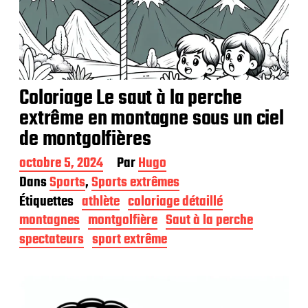
Coloriage Le saut à la perche
extrême en montagne sous un ciel
de montgolfières
D
octobre 5, 2024
Par
Hugo
a
Dans
Sports
,
Sports extrêmes
t
Étiquettes
athlète
coloriage détaillé
e
d
montagnes
montgolfière
Saut à la perche
e
spectateurs
sport extrême
p
u
b
l
i