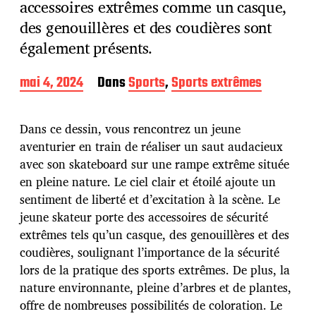
accessoires extrêmes comme un casque,
des genouillères et des coudières sont
également présents.
D
mai 4, 2024
Dans
Sports
,
Sports extrêmes
a
t
e
Dans ce dessin, vous rencontrez un jeune
d
aventurier en train de réaliser un saut audacieux
e
avec son skateboard sur une rampe extrême située
p
u
en pleine nature. Le ciel clair et étoilé ajoute un
b
sentiment de liberté et d’excitation à la scène. Le
l
jeune skateur porte des accessoires de sécurité
i
extrêmes tels qu’un casque, des genouillères et des
c
a
coudières, soulignant l’importance de la sécurité
t
lors de la pratique des sports extrêmes. De plus, la
i
nature environnante, pleine d’arbres et de plantes,
o
offre de nombreuses possibilités de coloration. Le
n