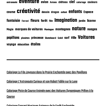
t
aventure
ciel
avion
château
coloriage
couleurs
astronaute
Avions
i
o
créativité
enfants
Espace
course
dessin
dragon
enfant
n
Imagination
fantaisie
fleurs
forêt
licorne
jardin
fée
Ferrari
nature
nuages
marques de voitures
montagnes
Magie
Montagne
Voitures
papillons
princesse
surf
Ville
planètes
Skateboard
Soleil
étoiles
voyage
éducation
Coloriage La Fée Joyeuse dans la Prairie Enchantée avec des Papillons
Coloriage L’Astronaute Curieux et son Robot Fidèle sur la Lune
Coloriage Piste de Course Animée avec des Voitures Dynamiques Prêtes à la
Course