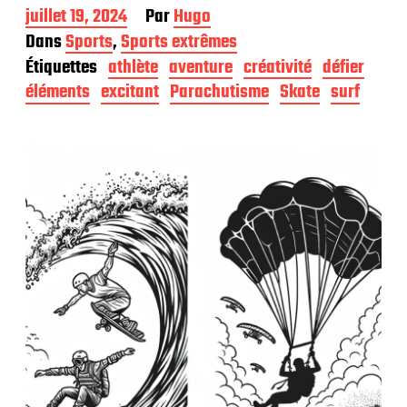
D
juillet 19, 2024
Par
Hugo
a
Dans
Sports
,
Sports extrêmes
t
Étiquettes
athlète
aventure
créativité
défier
e
d
éléments
excitant
Parachutisme
Skate
surf
e
p
u
b
l
i
c
a
t
i
o
n