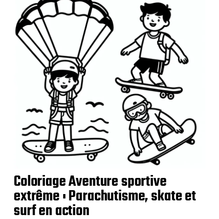
c
a
t
i
o
n
Coloriage Aventure sportive
extrême : Parachutisme, skate et
surf en action