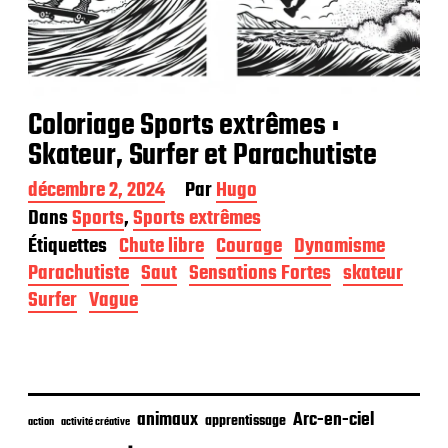
Coloriage Sports extrêmes :
Skateur, Surfer et Parachutiste
D
décembre 2, 2024
Par
Hugo
a
Dans
Sports
,
Sports extrêmes
t
Étiquettes
Chute libre
Courage
Dynamisme
e
d
Parachutiste
Saut
Sensations Fortes
skateur
e
Surfer
Vague
p
u
b
l
i
c
animaux
Arc-en-ciel
apprentissage
action
activité créative
a