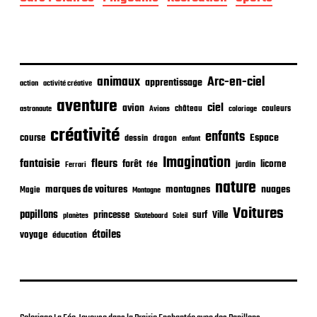
e
p
u
b
l
i
animaux
Arc-en-ciel
apprentissage
action
activité créative
c
aventure
a
ciel
avion
château
coloriage
couleurs
astronaute
Avions
t
créativité
i
enfants
Espace
course
dessin
dragon
enfant
o
Imagination
n
fantaisie
fleurs
forêt
licorne
jardin
fée
Ferrari
nature
nuages
marques de voitures
montagnes
Magie
Montagne
Voitures
papillons
princesse
surf
Ville
planètes
Skateboard
Soleil
étoiles
voyage
éducation