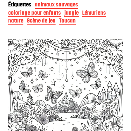
t
Étiquettes
animaux sauvages
e
d
coloriage pour enfants
jungle
Lémuriens
e
nature
Scène de jeu
Toucan
p
u
b
l
i
c
a
t
i
o
n