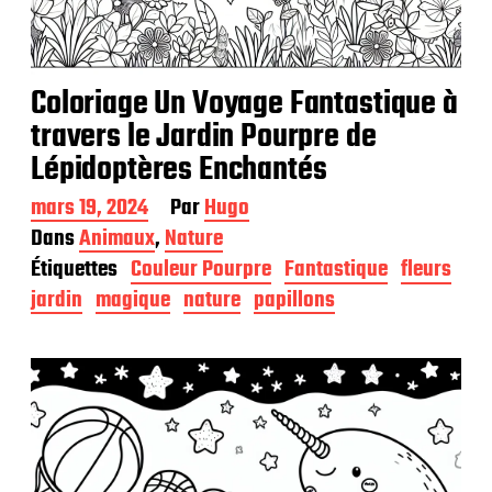
Coloriage Un Voyage Fantastique à
travers le Jardin Pourpre de
Lépidoptères Enchantés
D
mars 19, 2024
Par
Hugo
a
Dans
Animaux
,
Nature
t
Étiquettes
Couleur Pourpre
Fantastique
fleurs
e
d
jardin
magique
nature
papillons
e
p
u
b
l
i
c
a