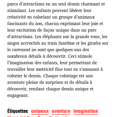
p
parcs d’attractions en un seul dessin charmant et
u
stimulant. Les enfants peuvent libérer leur
b
créativité en coloriant un groupe d’animaux
l
fascinants du zoo, chacun exprimant leur joie et
i
c
leur excitation de façon unique dans un parc
a
d’attractions. Les éléphants sur la grande roue, les
t
singes accrochés au train fantôme et les girafes sur
i
le carrousel ne sont que quelques-uns des
o
n
nombreux détails à découvrir. Ceci stimule
l’imagination des enfants, leur permettant de
travailler leur motricité fine tout en s’amusant à
colorier le dessin. Chaque coloriage est une
aventure pleine de surprises et de détails à
découvrir, rendant chaque dessin unique et
engageant.
Étiquettes
animaux
aventure
Imagination