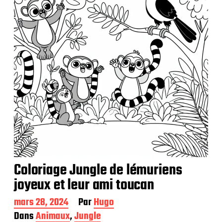
c
a
t
i
o
n
Coloriage Jungle de lémuriens
joyeux et leur ami toucan
D
mars 28, 2024
Par
Hugo
a
Dans
Animaux
,
Jungle