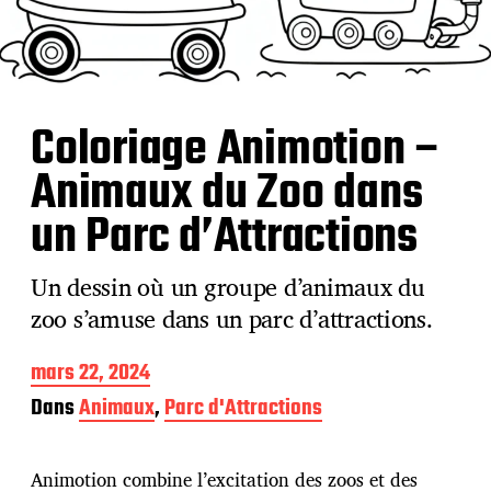
Coloriage Animotion –
Animaux du Zoo dans
un Parc d’Attractions
Un dessin où un groupe d’animaux du
zoo s’amuse dans un parc d’attractions.
D
mars 22, 2024
a
Dans
Animaux
,
Parc d'Attractions
t
e
d
Animotion combine l’excitation des zoos et des
e