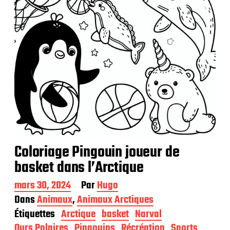
t
i
o
n
Coloriage Pingouin joueur de
basket dans l’Arctique
D
mars 30, 2024
Par
Hugo
a
Dans
Animaux
,
Animaux Arctiques
t
Étiquettes
Arctique
basket
Narval
e
d
Ours Polaires
Pingouins
Récréation
Sports