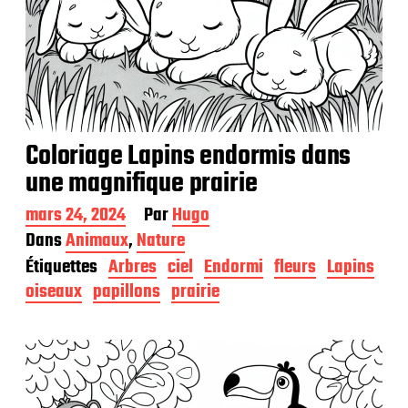
Coloriage Lapins endormis dans
une magnifique prairie
D
mars 24, 2024
Par
Hugo
a
Dans
Animaux
,
Nature
t
Étiquettes
Arbres
ciel
Endormi
fleurs
Lapins
e
d
oiseaux
papillons
prairie
e
p
u
b
l
i