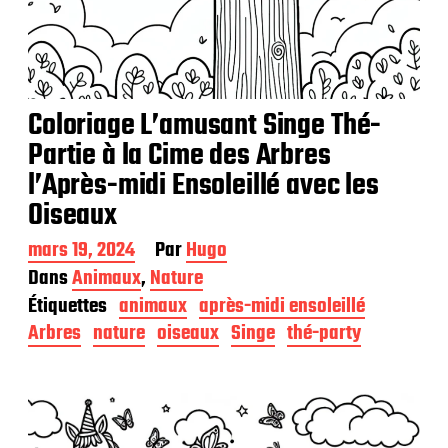
Coloriage L’amusant Singe Thé-
Partie à la Cime des Arbres
l’Après-midi Ensoleillé avec les
Oiseaux
D
mars 19, 2024
Par
Hugo
a
Dans
Animaux
,
Nature
t
Étiquettes
animaux
après-midi ensoleillé
e
d
Arbres
nature
oiseaux
Singe
thé-party
e
p
u
b
l