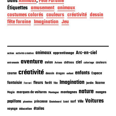
Dans
Animaux
,
Fête Foraine
t
Étiquettes
amusement
animaux
e
d
costumes colorés
couleurs
créativité
dessin
e
fête foraine
Imagination
Jeu
p
u
b
l
i
c
animaux
Arc-en-ciel
apprentissage
action
activité créative
a
t
aventure
ciel
avion
château
coloriage
couleurs
astronaute
Avions
i
o
créativité
enfants
Espace
course
dessin
dragon
enfant
n
Imagination
fantaisie
fleurs
forêt
licorne
jardin
fée
Ferrari
nature
nuages
marques de voitures
montagnes
Magie
Montagne
Voitures
papillons
princesse
surf
Ville
planètes
Skateboard
Soleil
étoiles
voyage
éducation