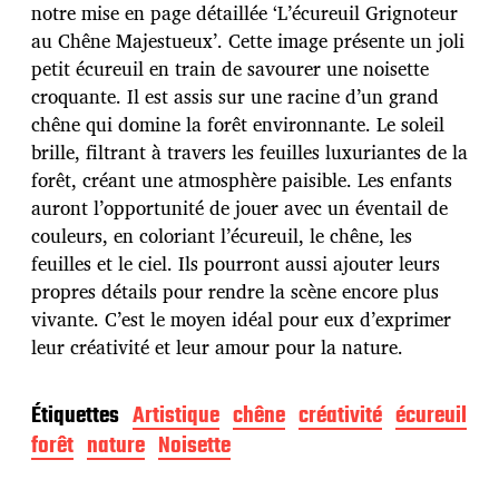
d
notre mise en page détaillée ‘L’écureuil Grignoteur
e
au Chêne Majestueux’. Cette image présente un joli
p
u
petit écureuil en train de savourer une noisette
b
croquante. Il est assis sur une racine d’un grand
l
chêne qui domine la forêt environnante. Le soleil
i
brille, filtrant à travers les feuilles luxuriantes de la
c
a
forêt, créant une atmosphère paisible. Les enfants
t
auront l’opportunité de jouer avec un éventail de
i
couleurs, en coloriant l’écureuil, le chêne, les
o
feuilles et le ciel. Ils pourront aussi ajouter leurs
n
propres détails pour rendre la scène encore plus
vivante. C’est le moyen idéal pour eux d’exprimer
leur créativité et leur amour pour la nature.
Étiquettes
Artistique
chêne
créativité
écureuil
forêt
nature
Noisette