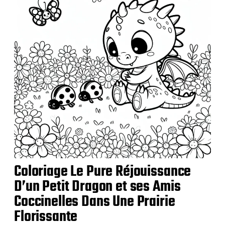
t
i
o
n
Coloriage Le Pure Réjouissance
D’un Petit Dragon et ses Amis
Coccinelles Dans Une Prairie
Florissante