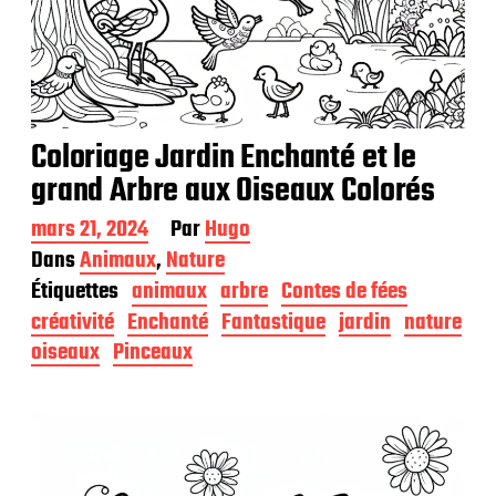
Coloriage Jardin Enchanté et le
grand Arbre aux Oiseaux Colorés
D
mars 21, 2024
Par
Hugo
a
Dans
Animaux
,
Nature
t
Étiquettes
animaux
arbre
Contes de fées
e
d
créativité
Enchanté
Fantastique
jardin
nature
e
oiseaux
Pinceaux
p
u
b
l
i
c
a