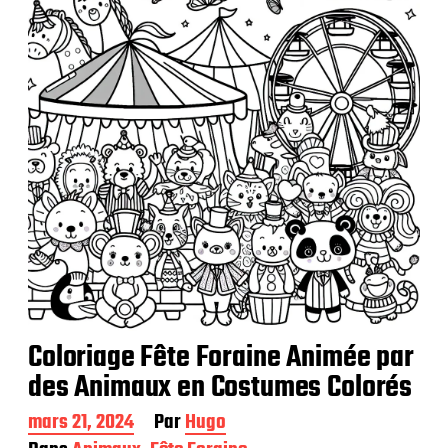
i
c
a
t
i
o
n
Coloriage Fête Foraine Animée par
des Animaux en Costumes Colorés
D
mars 21, 2024
Par
Hugo
a