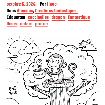
D
octobre 6, 2024
Par
Hugo
a
Dans
Animaux
,
Créatures fantastiques
t
Étiquettes
coccinelles
dragon
Fantastique
e
d
fleurs
nature
prairie
e
p
u
b
l
i
c
a
t
i
o
n