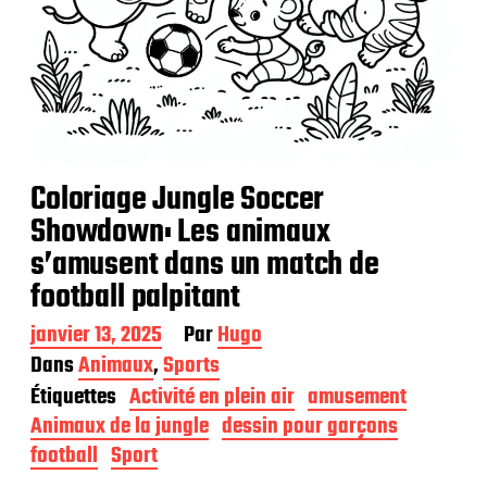
Coloriage Jungle Soccer
Showdown: Les animaux
s’amusent dans un match de
football palpitant
D
janvier 13, 2025
Par
Hugo
a
Dans
Animaux
,
Sports
t
Étiquettes
Activité en plein air
amusement
e
d
Animaux de la jungle
dessin pour garçons
e
football
Sport
p