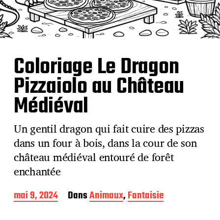
Coloriage Le Dragon
Pizzaiolo au Château
Médiéval
Un gentil dragon qui fait cuire des pizzas
dans un four à bois, dans la cour de son
château médiéval entouré de forêt
enchantée
D
mai 9, 2024
Dans
Animaux
,
Fantaisie
a
t