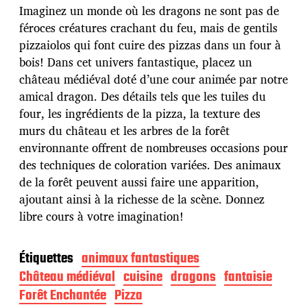
e
Imaginez un monde où les dragons ne sont pas de
d
féroces créatures crachant du feu, mais de gentils
e
pizzaiolos qui font cuire des pizzas dans un four à
p
u
bois! Dans cet univers fantastique, placez un
b
château médiéval doté d’une cour animée par notre
l
amical dragon. Des détails tels que les tuiles du
i
four, les ingrédients de la pizza, la texture des
c
a
murs du château et les arbres de la forêt
t
environnante offrent de nombreuses occasions pour
i
des techniques de coloration variées. Des animaux
o
de la forêt peuvent aussi faire une apparition,
n
ajoutant ainsi à la richesse de la scène. Donnez
libre cours à votre imagination!
Étiquettes
animaux fantastiques
Château médiéval
cuisine
dragons
fantaisie
Forêt Enchantée
Pizza