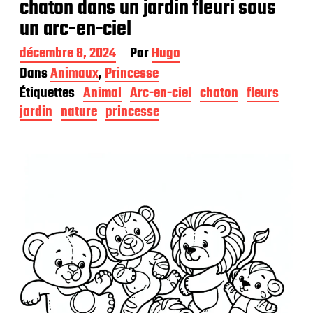
chaton dans un jardin fleuri sous
un arc-en-ciel
D
décembre 8, 2024
Par
Hugo
a
Dans
Animaux
,
Princesse
t
Étiquettes
Animal
Arc-en-ciel
chaton
fleurs
e
d
jardin
nature
princesse
e
p
u
b
l
i
c
a
t
i
o
n