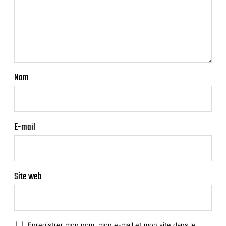
Nom
E-mail
Site web
Enregistrer mon nom, mon e-mail et mon site dans le