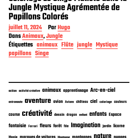
Jungle Mystique Agrémentée de
Papillons Colorés
D
juillet 11, 2024
Par
Hugo
a
Dans
Animaux
,
Jungle
t
Étiquettes
animaux
Flûte
jungle
Mystique
e
d
papillons
Singe
e
p
u
b
l
i
animaux
Arc-en-ciel
apprentissage
action
activité créative
c
aventure
a
ciel
avion
château
coloriage
couleurs
astronaute
Avions
t
créativité
i
enfants
Espace
course
dessin
dragon
enfant
o
Imagination
n
fantaisie
fleurs
forêt
licorne
jardin
fée
Ferrari
nature
nuages
marques de voitures
montagnes
Magie
Montagne