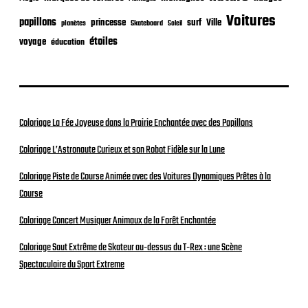
Voitures
papillons
princesse
surf
Ville
planètes
Skateboard
Soleil
étoiles
voyage
éducation
Coloriage La Fée Joyeuse dans la Prairie Enchantée avec des Papillons
Coloriage L’Astronaute Curieux et son Robot Fidèle sur la Lune
Coloriage Piste de Course Animée avec des Voitures Dynamiques Prêtes à la
Course
Coloriage Concert Musiquer Animaux de la Forêt Enchantée
Coloriage Saut Extrême de Skateur au-dessus du T-Rex : une Scène
Spectaculaire du Sport Extreme