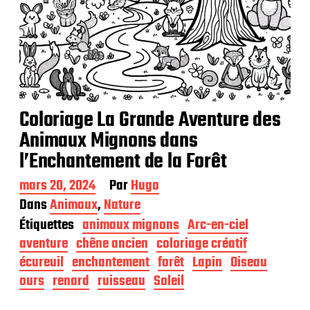
Coloriage La Grande Aventure des
Animaux Mignons dans
l’Enchantement de la Forêt
D
mars 20, 2024
Par
Hugo
a
Dans
Animaux
,
Nature
t
Étiquettes
animaux mignons
Arc-en-ciel
e
d
aventure
chêne ancien
coloriage créatif
e
écureuil
enchantement
forêt
Lapin
Oiseau
p
ours
renard
ruisseau
Soleil
u
b