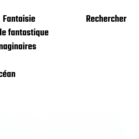
Fantaisie
Rechercher
e fantastique
maginaires
céan