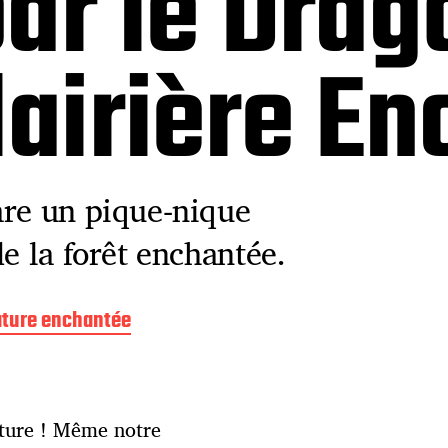
ar le Drag
lairière E
are un pique-nique
e la forêt enchantée.
ture enchantée
ature ! Même notre