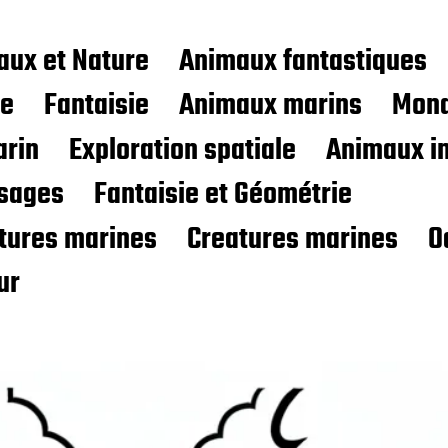
aux et Nature
Animaux fantastiques
ce
Fantaisie
Animaux marins
Mond
rin
Exploration spatiale
Animaux i
sages
Fantaisie et Géométrie
atures marines
Creatures marines
O
ur