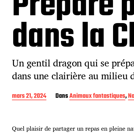
Préparé p
dans la C
Un gentil dragon qui se prép
dans une clairière au milieu d
D
mars 21, 2024
Dans
Animaux fantastiques
,
Na
a
t
e
d
Quel plaisir de partager un repas en pleine n
e