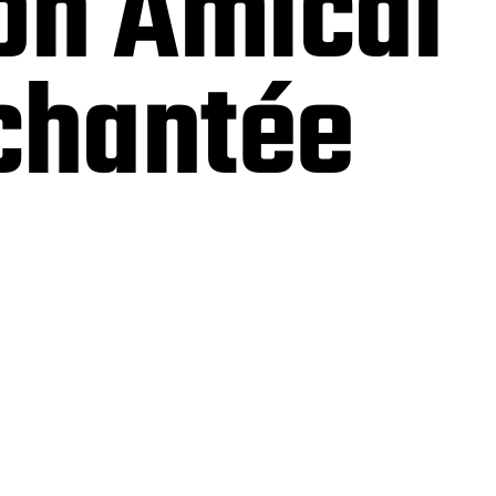
on Amical
nchantée