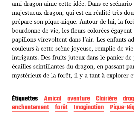
p
ami dragon aime cette idée. Dans ce scénario 
u
majestueux dragon, qui est en réalité très do
b
l
prépare son pique-nique. Autour de lui, la fo
i
bourdonne de vie, les fleurs colorées égayent l
c
papillons virevoltent dans l’air. Les enfants a
a
t
couleurs à cette scène joyeuse, remplie de vie
i
intrigants. Des fruits juteux dans le panier d
o
écailles scintillantes du dragon, en passant pa
n
mystérieux de la forêt, il y a tant à explorer e
Étiquettes
Amical
aventure
Clairière
dra
enchantement
forêt
Imagination
Pique-Ni