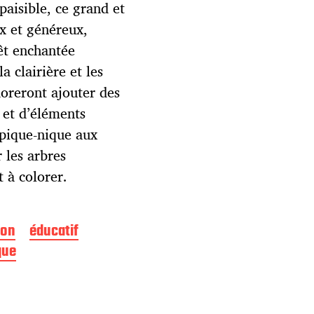
paisible, ce grand et
ux et généreux,
rêt enchantée
a clairière et les
doreront ajouter des
 et d’éléments
e pique-nique aux
r les arbres
t à colorer.
gon
éducatif
que