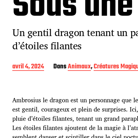
Sous une 
Un gentil dragon tenant un p
d’étoiles filantes
D
avril 4, 2024
Dans
Animaux
,
Créatures Magiq
a
t
e
d
Ambrosius le dragon est un personnage que les
e
p
est gentil, courageux et plein de surprises. Ici
u
pluie d’étoiles filantes, tenant un grand parap
b
l
Les étoiles filantes ajoutent de la magie à l’a
i
semblent danser et scintiller dans le ciel noct