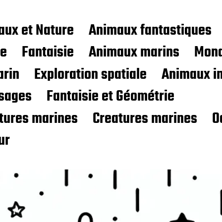
aux et Nature
Animaux fantastiques
ce
Fantaisie
Animaux marins
Mond
rin
Exploration spatiale
Animaux i
sages
Fantaisie et Géométrie
atures marines
Creatures marines
O
ur