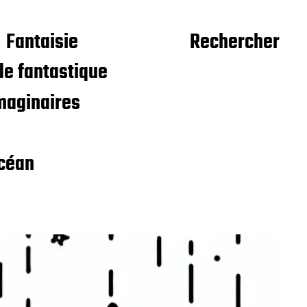
Fantaisie
Rechercher
e fantastique
maginaires
céan