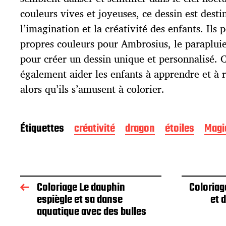
c
couleurs vives et joyeuses, ce dessin est desti
a
t
l’imagination et la créativité des enfants. Ils 
i
propres couleurs pour Ambrosius, le parapluie e
o
pour créer un dessin unique et personnalisé. 
n
également aider les enfants à apprendre et à 
alors qu’ils s’amusent à colorier.
Étiquettes
créativité
dragon
étoiles
Magi
Coloriage Le dauphin
Coloria
espiègle et sa danse
et 
aquatique avec des bulles