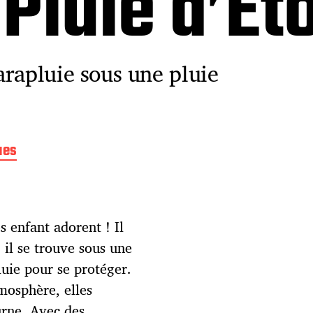
Pluie d’Éto
arapluie sous une pluie
ues
 enfant adorent ! Il
, il se trouve sous une
luie pour se protéger.
tmosphère, elles
urne. Avec des