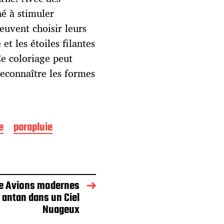
né à stimuler
peuvent choisir leurs
t les étoiles filantes
Ce coloriage peut
reconnaître les formes
e
parapluie
ge Avions modernes
d antan dans un Ciel
Nuageux