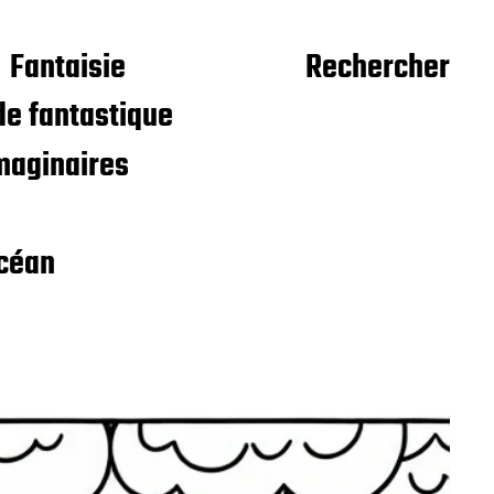
Fantaisie
Rechercher
e fantastique
maginaires
céan