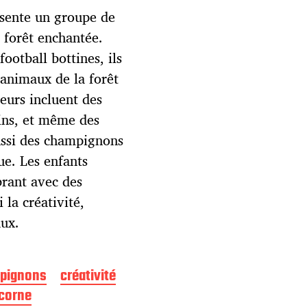
ésente un groupe de
 forêt enchantée.
ootball bottines, ils
s animaux de la forêt
teurs incluent des
pins, et même des
aussi des champignons
ue. Les enfants
brant avec des
 la créativité,
aux.
pignons
créativité
icorne