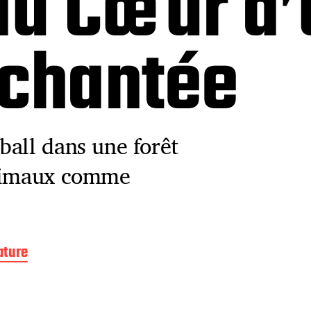
au Cœur d
nchantée
ball dans une forêt
animaux comme
ature