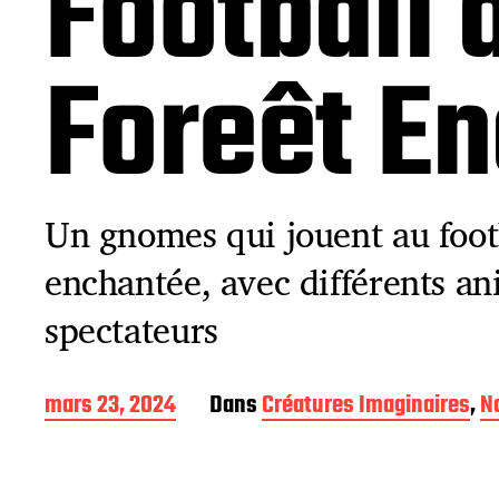
Football 
Foreêt E
Un gnomes qui jouent au foot
enchantée, avec différents 
spectateurs
D
mars 23, 2024
Dans
Créatures Imaginaires
,
N
a
t
e