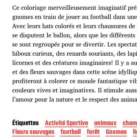
d
Ce coloriage merveilleusement imaginatif pr
e
p
gnomes en train de jouer au football dans une
u
Avec leurs hats colorés et leurs chaussures de f
b
l
se disputent le ballon, alors que les différent
i
se sont regroupés pour se divertir. Les specta
c
hiboux curieux, des renards souriants, des la
a
t
licornes et des créatures imaginaires! Il y a 
i
et des fleurs sauvages dans cette scène idylliq
o
profiteront à colorer ce monde fantastique vi
n
couleurs vives et imaginatives. Il stimule aussi
l’amour pour la nature et le respect des anim
Étiquettes
Activité Sportive
animaux
cham
Fleurs sauvages
football
forêt
Gnomes
l