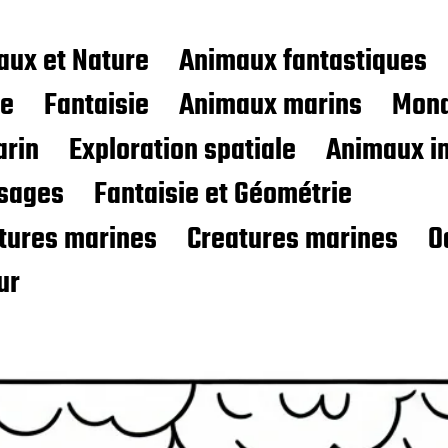
aux et Nature
Animaux fantastiques
ce
Fantaisie
Animaux marins
Mond
rin
Exploration spatiale
Animaux i
sages
Fantaisie et Géométrie
atures marines
Creatures marines
O
ur