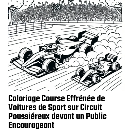
t
i
o
n
Coloriage Course Effrénée de
Voitures de Sport sur Circuit
Poussiéreux devant un Public
Encourageant