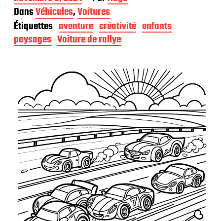
a
Dans
Véhicules
,
Voitures
t
Étiquettes
aventure
créativité
enfants
e
d
paysages
Voiture de rallye
e
p
u
b
l
i
c
a
t
i
o
n