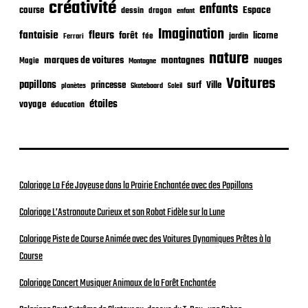
créativité
i
enfants
Espace
course
dessin
dragon
enfant
o
Imagination
n
fantaisie
fleurs
forêt
licorne
jardin
fée
Ferrari
nature
nuages
marques de voitures
montagnes
Magie
Montagne
Voitures
papillons
princesse
surf
Ville
planètes
Skateboard
Soleil
étoiles
voyage
éducation
Coloriage La Fée Joyeuse dans la Prairie Enchantée avec des Papillons
Coloriage L’Astronaute Curieux et son Robot Fidèle sur la Lune
Coloriage Piste de Course Animée avec des Voitures Dynamiques Prêtes à la
Course
Coloriage Concert Musiquer Animaux de la Forêt Enchantée