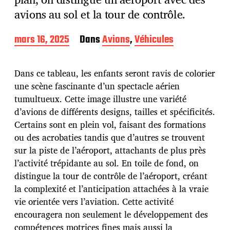
avions au sol et la tour de contrôle.
D
mars 16, 2025
Dans
Avions
,
Véhicules
a
t
e
Dans ce tableau, les enfants seront ravis de colorier
d
une scène fascinante d’un spectacle aérien
e
tumultueux. Cette image illustre une variété
p
u
d’avions de différents designs, tailles et spécificités.
b
Certains sont en plein vol, faisant des formations
l
ou des acrobaties tandis que d’autres se trouvent
i
sur la piste de l’aéroport, attachants de plus près
c
a
l’activité trépidante au sol. En toile de fond, on
t
distingue la tour de contrôle de l’aéroport, créant
i
la complexité et l’anticipation attachées à la vraie
o
vie orientée vers l’aviation. Cette activité
n
encouragera non seulement le développement des
compétences motrices fines mais aussi la