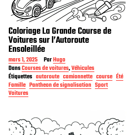
Coloriage La Grande Course de
Voitures sur l’Autoroute
Ensoleillée
D
mars 1, 2025
Par
Hugo
a
Dans
Courses de voitures
,
Véhicules
t
Étiquettes
autoroute
camionnette
course
Été
e
d
Famille
Pantheon de signalisation
Sport
e
Voitures
p
u
b
l
i
c
a