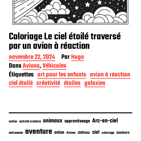
Coloriage Le ciel étoilé traversé
par un avion à réaction
D
novembre 22, 2024
Par
Hugo
a
Dans
Avions
,
Véhicules
t
Étiquettes
art pour les enfants
avion à réaction
e
d
ciel étoilé
créativité
étoiles
galaxies
e
p
u
b
l
i
animaux
Arc-en-ciel
apprentissage
action
activité créative
c
aventure
a
ciel
avion
château
coloriage
couleurs
astronaute
Avions
t