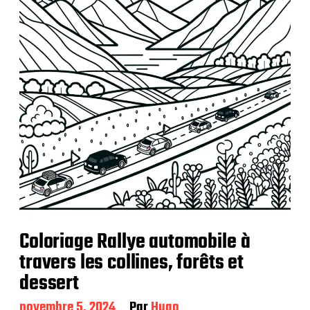
Coloriage Rallye automobile à
travers les collines, forêts et
dessert
D
novembre 5, 2024
Par
Hugo