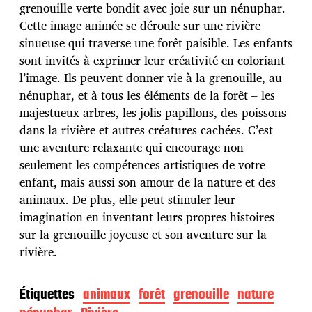
d
grenouille verte bondit avec joie sur un nénuphar.
e
Cette image animée se déroule sur une rivière
p
u
sinueuse qui traverse une forêt paisible. Les enfants
b
sont invités à exprimer leur créativité en coloriant
l
l’image. Ils peuvent donner vie à la grenouille, au
i
nénuphar, et à tous les éléments de la forêt – les
c
a
majestueux arbres, les jolis papillons, des poissons
t
dans la rivière et autres créatures cachées. C’est
i
une aventure relaxante qui encourage non
o
seulement les compétences artistiques de votre
n
enfant, mais aussi son amour de la nature et des
animaux. De plus, elle peut stimuler leur
imagination en inventant leurs propres histoires
sur la grenouille joyeuse et son aventure sur la
rivière.
Étiquettes
animaux
forêt
grenouille
nature