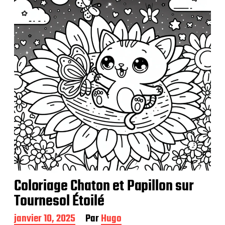
i
c
a
t
i
o
n
Coloriage Chaton et Papillon sur
Tournesol Étoilé
D
janvier 10, 2025
Par
Hugo