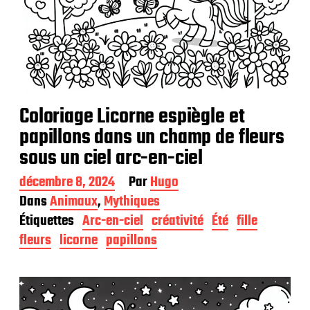
Coloriage Licorne espiègle et
papillons dans un champ de fleurs
sous un ciel arc-en-ciel
D
décembre 8, 2024
Par
Hugo
a
Dans
Animaux
,
Mythiques
t
Étiquettes
Arc-en-ciel
créativité
Été
fille
e
d
fleurs
licorne
papillons
e
p
u
b
l