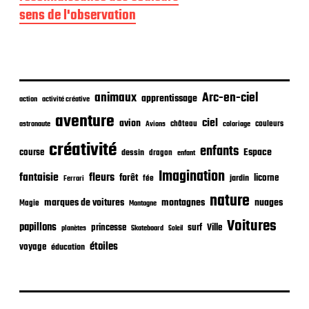
p
sens de l'observation
u
b
l
i
c
a
animaux
Arc-en-ciel
t
apprentissage
action
activité créative
i
aventure
ciel
avion
o
château
coloriage
couleurs
astronaute
Avions
n
créativité
enfants
Espace
course
dessin
dragon
enfant
Imagination
fantaisie
fleurs
forêt
licorne
jardin
fée
Ferrari
nature
nuages
marques de voitures
montagnes
Magie
Montagne
Voitures
papillons
princesse
surf
Ville
planètes
Skateboard
Soleil
étoiles
voyage
éducation