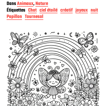
a
Dans
Animaux
,
Nature
t
Étiquettes
Chat
ciel étoilé
créatif
joyeux
nuit
e
d
Papillon
Tournesol
e
p
u
b
l
i
c
a
t
i
o
n