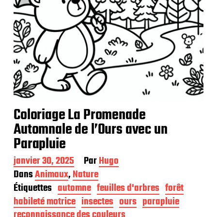
o
n
Coloriage La Promenade
Automnale de l’Ours avec un
Parapluie
D
janvier 30, 2025
Par
Hugo
a
Dans
Animaux
,
Nature
t
Étiquettes
automne
feuilles d'arbres
forêt
e
d
habileté motrice
insectes
ours
parapluie
e
reconnaissance des couleurs