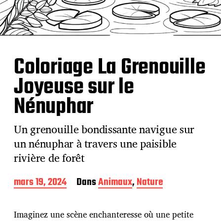
Coloriage La Grenouille
Joyeuse sur le
Nénuphar
Un grenouille bondissante navigue sur
un nénuphar à travers une paisible
rivière de forêt
D
mars 19, 2024
Dans
Animaux
,
Nature
a
t
e
Imaginez une scène enchanteresse où une petite