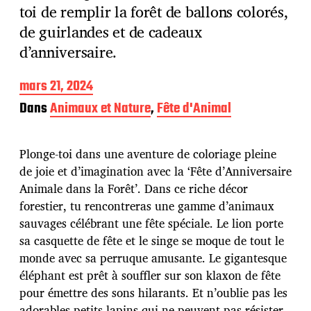
toi de remplir la forêt de ballons colorés,
de guirlandes et de cadeaux
d’anniversaire.
D
mars 21, 2024
a
Dans
Animaux et Nature
,
Fête d'Animal
t
e
d
Plonge-toi dans une aventure de coloriage pleine
e
p
de joie et d’imagination avec la ‘Fête d’Anniversaire
u
Animale dans la Forêt’. Dans ce riche décor
b
forestier, tu rencontreras une gamme d’animaux
l
sauvages célébrant une fête spéciale. Le lion porte
i
c
sa casquette de fête et le singe se moque de tout le
a
monde avec sa perruque amusante. Le gigantesque
t
éléphant est prêt à souffler sur son klaxon de fête
i
pour émettre des sons hilarants. Et n’oublie pas les
o
n
adorables petits lapins qui ne peuvent pas résister