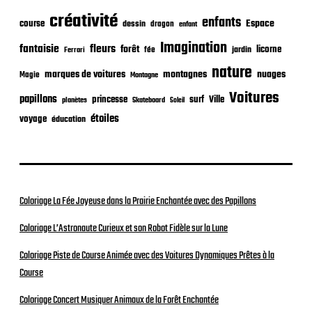
o
n
créativité
enfants
Espace
course
dessin
dragon
enfant
Imagination
fantaisie
fleurs
forêt
licorne
jardin
fée
Ferrari
nature
nuages
marques de voitures
montagnes
Magie
Montagne
Voitures
papillons
princesse
surf
Ville
planètes
Skateboard
Soleil
étoiles
voyage
éducation
Coloriage La Fée Joyeuse dans la Prairie Enchantée avec des Papillons
Coloriage L’Astronaute Curieux et son Robot Fidèle sur la Lune
Coloriage Piste de Course Animée avec des Voitures Dynamiques Prêtes à la
Course
Coloriage Concert Musiquer Animaux de la Forêt Enchantée