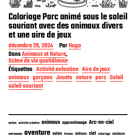
Coloriage Parc animé sous le soleil
souriant avec des animaux divers
et une aire de jeux
D
décembre 29, 2024
Par
Hugo
a
Dans
Animaux et Nature
,
t
Scène de vie quotidienne
e
Étiquettes
Activité enfantine
Aire de jeux
d
e
animaux
garçons
Jouets
nature
parc
Soleil
p
soleil souriant
u
b
l
i
c
a
animaux
Arc-en-ciel
apprentissage
t
action
activité créative
i
aventure
ciel
avion
château
coloriage
couleurs
astronaute
Avions