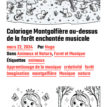
Coloriage Montgolfière au-dessus
de la forêt enchantée musicale
D
mars 22, 2024
Par
Hugo
a
Dans
Animaux et Nature
,
Foret et Musique
t
Étiquettes
animaux
e
d
Apprentissage de la musique
créativité
forêt
e
Imagination
montgolfière
Musique
nature
p
u
b
l
i
c
a