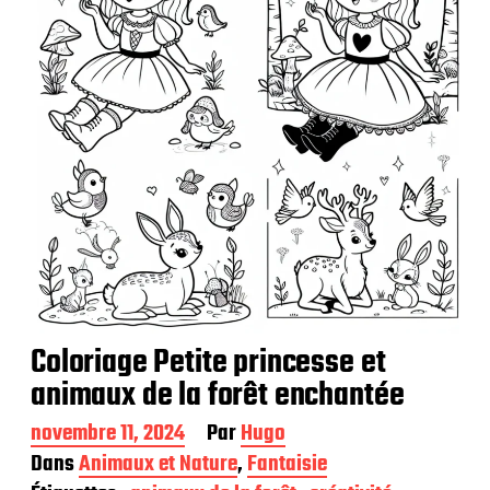
t
i
o
n
Coloriage Petite princesse et
animaux de la forêt enchantée
D
novembre 11, 2024
Par
Hugo
a
Dans
Animaux et Nature
,
Fantaisie
t