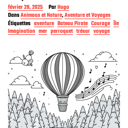
D
février 28, 2025
Par
Hugo
a
Dans
Animaux et Nature
,
Aventure et Voyages
t
Étiquettes
aventure
Bateau Pirate
Courage
Île
e
d
Imagination
mer
perroquet
trésor
voyage
e
p
u
b
l
i
c
a
t
i
o
n