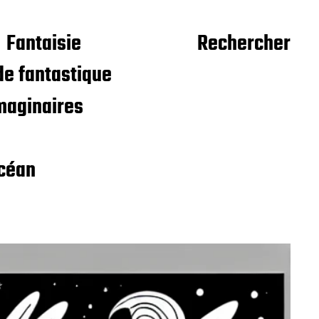
Fantaisie
Rechercher
e fantastique
maginaires
céan