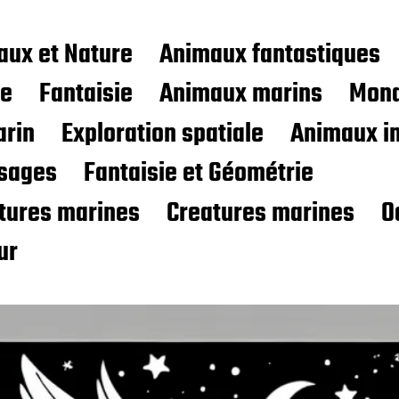
aux et Nature
Animaux fantastiques
ce
Fantaisie
Animaux marins
Mond
rin
Exploration spatiale
Animaux i
sages
Fantaisie et Géométrie
atures marines
Creatures marines
O
ur