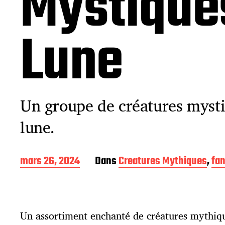
Mystiques
Lune
Un groupe de créatures mysti
lune.
D
mars 26, 2024
Dans
Creatures Mythiques
,
fan
a
t
e
d
Un assortiment enchanté de créatures mythiqu
e