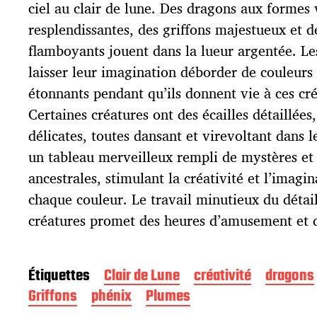
p
ciel au clair de lune. Des dragons aux formes 
u
resplendissantes, des griffons majestueux et d
b
l
flamboyants jouent dans la lueur argentée. Le
i
laisser leur imagination déborder de couleurs 
c
étonnants pendant qu’ils donnent vie à ces cr
a
t
Certaines créatures ont des écailles détaillées
i
délicates, toutes dansant et virevoltant dans l
o
un tableau merveilleux rempli de mystères et
n
ancestrales, stimulant la créativité et l’imagi
chaque couleur. Le travail minutieux du détai
créatures promet des heures d’amusement et d
Étiquettes
Clair de Lune
créativité
dragons
Griffons
phénix
Plumes