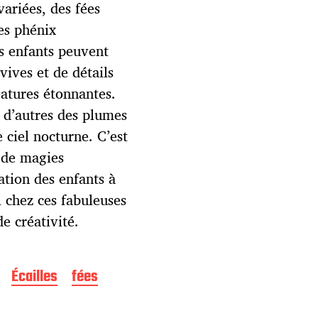
variées, des fées
es phénix
s enfants peuvent
vives et de détails
éatures étonnantes.
, d’autres des plumes
e ciel nocturne. C’est
 de magies
nation des enfants à
l chez ces fabuleuses
e créativité.
Écailles
fées