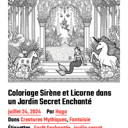
a
t
i
o
n
Coloriage Sirène et Licorne dans
un Jardin Secret Enchanté
D
juillet 24, 2024
Par
Hugo
a
Dans
Creatures Mythiques
,
Fantaisie
t