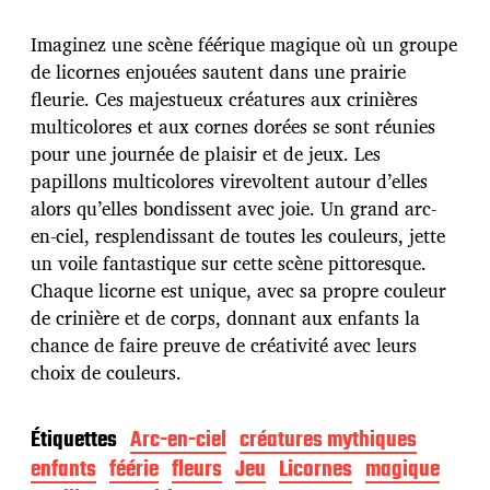
d
e
p
Imaginez une scène féérique magique où un groupe
u
de licornes enjouées sautent dans une prairie
b
fleurie. Ces majestueux créatures aux crinières
l
multicolores et aux cornes dorées se sont réunies
i
c
pour une journée de plaisir et de jeux. Les
a
papillons multicolores virevoltent autour d’elles
t
alors qu’elles bondissent avec joie. Un grand arc-
i
en-ciel, resplendissant de toutes les couleurs, jette
o
n
un voile fantastique sur cette scène pittoresque.
Chaque licorne est unique, avec sa propre couleur
de crinière et de corps, donnant aux enfants la
chance de faire preuve de créativité avec leurs
choix de couleurs.
Étiquettes
Arc-en-ciel
créatures mythiques
enfants
féérie
fleurs
Jeu
Licornes
magique