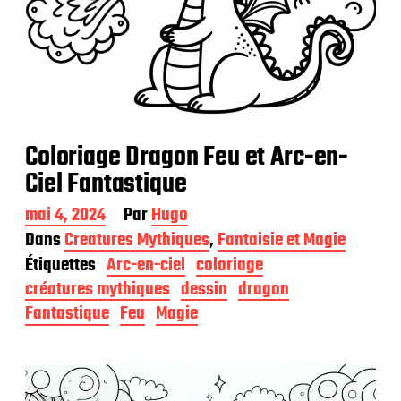
Coloriage Dragon Feu et Arc-en-
Ciel Fantastique
D
mai 4, 2024
Par
Hugo
a
Dans
Creatures Mythiques
,
Fantaisie et Magie
t
Étiquettes
Arc-en-ciel
coloriage
e
d
créatures mythiques
dessin
dragon
e
Fantastique
Feu
Magie
p
u
b
l
i