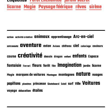
Étiquettes
Forêt Enchantée
jardin secret
e
d
licorne
Magie
Paysage féérique
rêves
sirène
e
p
u
b
l
i
animaux
Arc-en-ciel
apprentissage
action
activité créative
c
aventure
a
ciel
avion
château
coloriage
couleurs
astronaute
Avions
t
créativité
i
enfants
Espace
course
dessin
dragon
enfant
o
Imagination
n
fantaisie
fleurs
forêt
licorne
jardin
fée
Ferrari
nature
nuages
marques de voitures
montagnes
Magie
Montagne
Voitures
papillons
princesse
surf
Ville
planètes
Skateboard
Soleil
étoiles
voyage
éducation