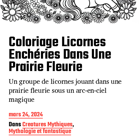
Coloriage Licornes
Enchéries Dans Une
Prairie Fleurie
Un groupe de licornes jouant dans une
prairie fleurie sous un arc-en-ciel
magique
D
mars 24, 2024
a
Dans
Creatures Mythiques
,
t
Mythologie et fantastique
e