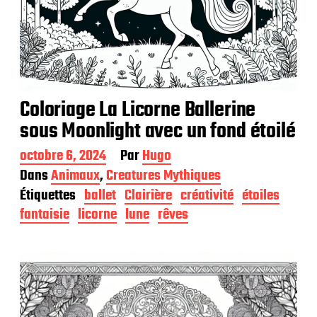
Coloriage La Licorne Ballerine
sous Moonlight avec un fond étoilé
D
octobre 6, 2024
Par
Hugo
a
Dans
Animaux
,
Creatures Mythiques
t
Étiquettes
ballet
Clairière
créativité
étoiles
e
d
fantaisie
licorne
lune
rêves
e
p
u
b
l
i
c