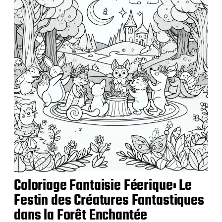
c
a
t
i
o
n
Coloriage Fantaisie Féerique: Le
Festin des Créatures Fantastiques
dans la Forêt Enchantée