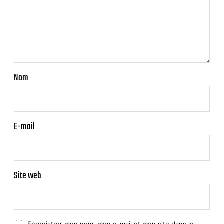
Nom
E-mail
Site web
Enregistrer mon nom, mon e-mail et mon site dans le