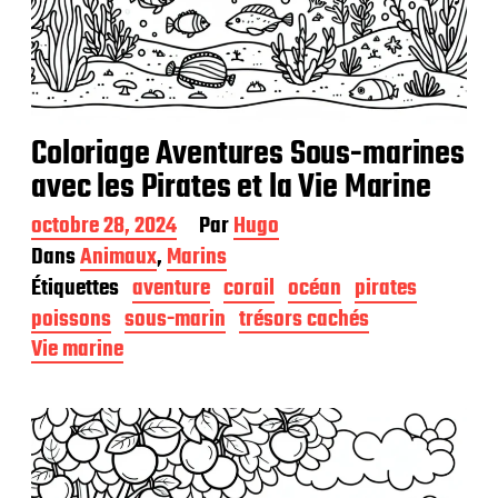
Coloriage Aventures Sous-marines
avec les Pirates et la Vie Marine
D
octobre 28, 2024
Par
Hugo
a
Dans
Animaux
,
Marins
t
Étiquettes
aventure
corail
océan
pirates
e
d
poissons
sous-marin
trésors cachés
e
Vie marine
p
u
b
l
i
c
a