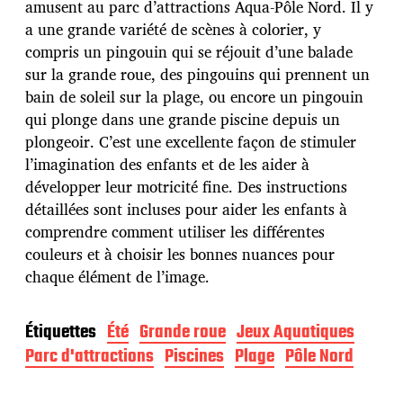
amusent au parc d’attractions Aqua-Pôle Nord. Il y
p
u
a une grande variété de scènes à colorier, y
b
compris un pingouin qui se réjouit d’une balade
l
sur la grande roue, des pingouins qui prennent un
i
bain de soleil sur la plage, ou encore un pingouin
c
a
qui plonge dans une grande piscine depuis un
t
plongeoir. C’est une excellente façon de stimuler
i
l’imagination des enfants et de les aider à
o
développer leur motricité fine. Des instructions
n
détaillées sont incluses pour aider les enfants à
comprendre comment utiliser les différentes
couleurs et à choisir les bonnes nuances pour
chaque élément de l’image.
Étiquettes
Été
Grande roue
Jeux Aquatiques
Parc d'attractions
Piscines
Plage
Pôle Nord