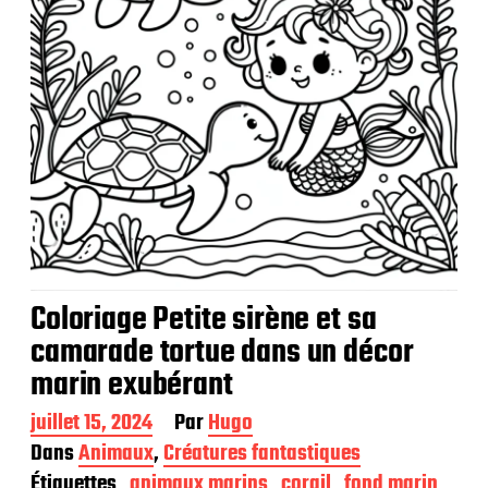
i
o
n
Coloriage Petite sirène et sa
camarade tortue dans un décor
marin exubérant
D
juillet 15, 2024
Par
Hugo
a
Dans
Animaux
,
Créatures fantastiques
t
Étiquettes
animaux marins
corail
fond marin