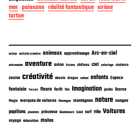
e
d
mer
poissons
réalité fantastique
sirène
e
tortue
p
u
b
l
i
c
animaux
Arc-en-ciel
apprentissage
action
activité créative
a
t
aventure
ciel
avion
château
coloriage
couleurs
astronaute
Avions
i
o
créativité
enfants
Espace
course
dessin
dragon
enfant
n
Imagination
fantaisie
fleurs
forêt
licorne
jardin
fée
Ferrari
nature
nuages
marques de voitures
montagnes
Magie
Montagne
Voitures
papillons
princesse
surf
Ville
planètes
Skateboard
Soleil
étoiles
voyage
éducation