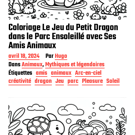
Coloriage Le Jeu du Petit Dragon
dans le Parc Ensoleillé avec Ses
Amis Animaux
D
avril 18, 2024
Par
Hugo
a
Dans
Animaux
,
Mythiques et légendaires
t
Étiquettes
amis
animaux
Arc-en-ciel
e
d
créativité
dragon
Jeu
parc
Pleasure
Soleil
e
p
u
b
l
i
c
a
t