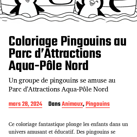
Coloriage Pingouins au
Parc d’Attractions
Aqua-Pôle Nord
Un groupe de pingouins se amuse au
Parc d’Attractions Aqua-Pôle Nord
D
mars 28, 2024
Dans
Animaux
,
Pingouins
a
t
e
Ce coloriage fantastique plonge les enfants dans un
d
univers amusant et éducatif. Des pingouins se
e