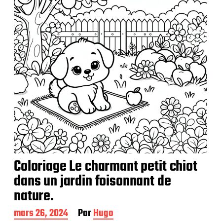
t
i
o
n
Coloriage Le charmant petit chiot
dans un jardin foisonnant de
nature.
D
mars 26, 2024
Par
Hugo