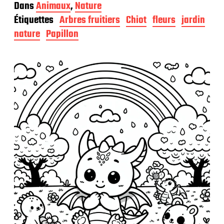
a
Dans
Animaux
,
Nature
t
Étiquettes
Arbres fruitiers
Chiot
fleurs
jardin
e
d
nature
Papillon
e
p
u
b
l
i
c
a
t
i
o
n