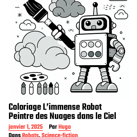
c
a
t
i
o
n
Coloriage L’immense Robot
Peintre des Nuages dans le Ciel
D
janvier 1, 2025
Par
Hugo
a
Dans
Robots
,
Science-fiction