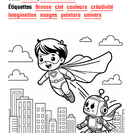
t
Étiquettes
Brosse
ciel
couleurs
créativité
e
d
Imagination
nuages
peinture
univers
e
p
u
b
l
i
c
a
t
i
o
n