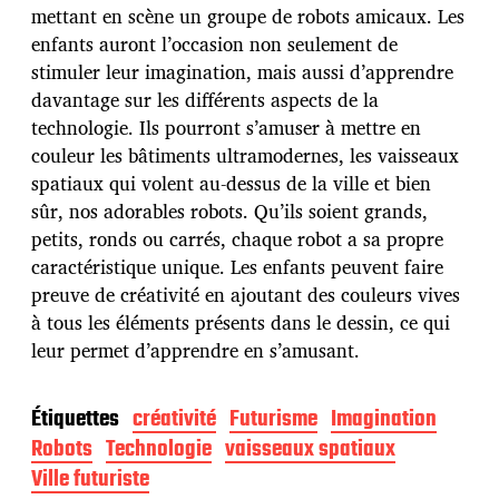
p
mettant en scène un groupe de robots amicaux. Les
u
enfants auront l’occasion non seulement de
b
stimuler leur imagination, mais aussi d’apprendre
l
davantage sur les différents aspects de la
i
c
technologie. Ils pourront s’amuser à mettre en
a
couleur les bâtiments ultramodernes, les vaisseaux
t
spatiaux qui volent au-dessus de la ville et bien
i
sûr, nos adorables robots. Qu’ils soient grands,
o
n
petits, ronds ou carrés, chaque robot a sa propre
caractéristique unique. Les enfants peuvent faire
preuve de créativité en ajoutant des couleurs vives
à tous les éléments présents dans le dessin, ce qui
leur permet d’apprendre en s’amusant.
Étiquettes
créativité
Futurisme
Imagination
Robots
Technologie
vaisseaux spatiaux
Ville futuriste