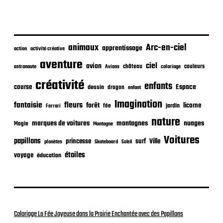
p
u
b
l
i
animaux
Arc-en-ciel
apprentissage
action
activité créative
c
aventure
a
ciel
avion
château
coloriage
couleurs
astronaute
Avions
t
créativité
i
enfants
Espace
course
dessin
dragon
enfant
o
Imagination
n
fantaisie
fleurs
forêt
licorne
jardin
fée
Ferrari
nature
nuages
marques de voitures
montagnes
Magie
Montagne
Voitures
papillons
princesse
surf
Ville
planètes
Skateboard
Soleil
étoiles
voyage
éducation
Coloriage La Fée Joyeuse dans la Prairie Enchantée avec des Papillons