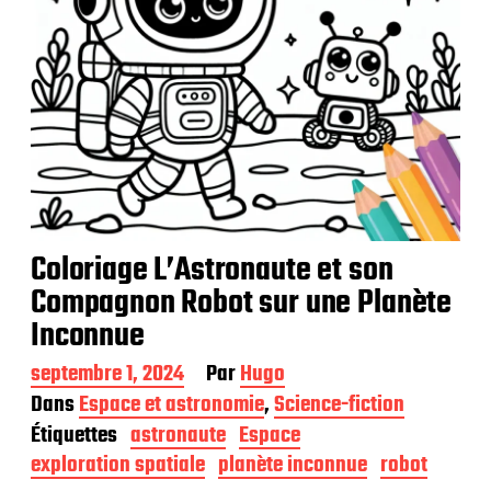
n
Coloriage L’Astronaute et son
Compagnon Robot sur une Planète
Inconnue
D
septembre 1, 2024
Par
Hugo
a
Dans
Espace et astronomie
,
Science-fiction
t
Étiquettes
astronaute
Espace
e
d
exploration spatiale
planète inconnue
robot
e