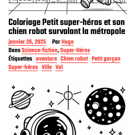
Coloriage Petit super-héros et son
chien robot survolant la métropole
D
janvier 26, 2025
Par
Hugo
a
Dans
Science-fiction
,
Super-Héros
t
Étiquettes
aventure
Chien robot
Petit garçon
e
d
Super-héros
Ville
Vol
e
p
u
b
l
i
c
a
t
i
o