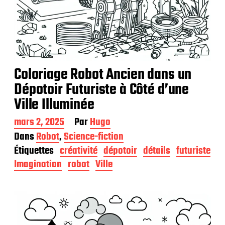
Coloriage Robot Ancien dans un
Dépotoir Futuriste à Côté d’une
Ville Illuminée
D
mars 2, 2025
Par
Hugo
a
Dans
Robot
,
Science-fiction
t
Étiquettes
créativité
dépotoir
détails
futuriste
e
d
Imagination
robot
Ville
e
p
u
b
l
i