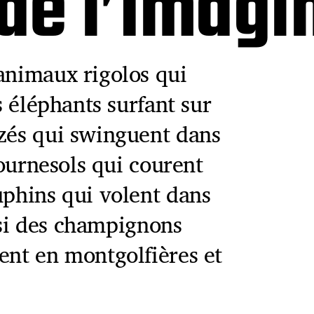
 de l’Imagi
animaux rigolos qui
s éléphants surfant sur
nzés qui swinguent dans
 tournesols qui courent
uphins qui volent dans
ussi des champignons
ent en montgolfières et