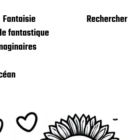
Fantaisie
Rechercher
e fantastique
maginaires
céan