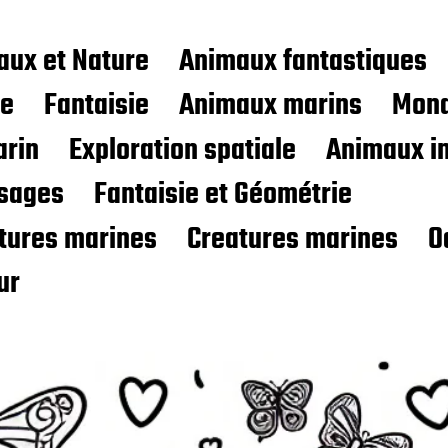
aux et Nature
Animaux fantastiques
ce
Fantaisie
Animaux marins
Mond
rin
Exploration spatiale
Animaux i
sages
Fantaisie et Géométrie
atures marines
Creatures marines
O
ur