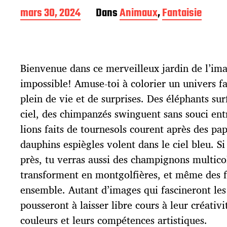
D
mars 30, 2024
Dans
Animaux
,
Fantaisie
a
t
e
d
Bienvenue dans ce merveilleux jardin de l’ima
e
p
impossible! Amuse-toi à colorier un univers f
u
plein de vie et de surprises. Des éléphants sur
b
l
ciel, des chimpanzés swinguent sans souci entr
i
lions faits de tournesols courent après des pap
c
dauphins espiègles volent dans le ciel bleu. Si
a
t
près, tu verras aussi des champignons multico
i
transforment en montgolfières, et même des fl
o
ensemble. Autant d’images qui fascineront les 
n
pousseront à laisser libre cours à leur créativi
couleurs et leurs compétences artistiques.