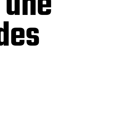
 une
des