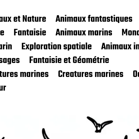
aux et Nature
Animaux fantastiques
ce
Fantaisie
Animaux marins
Mond
rin
Exploration spatiale
Animaux i
sages
Fantaisie et Géométrie
atures marines
Creatures marines
O
ur