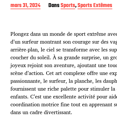
D
mars 31, 2024
Dans
Sports
,
Sports Extêmes
a
t
e
d
Plongez dans un monde de sport extrême avec 
e
p
d’un surfeur montrant son courage sur des va
u
arrière-plan, le ciel se transforme avec les su
b
l
coucher du soleil. À sa grande surprise, un g
i
joyeux rejoint son aventure, ajoutant une tou
c
scène d’action. Cet art complexe offre une ex
a
t
passionnante, le surfeur, la planche, les dauphi
i
fournissent une riche palette pour stimuler la 
o
enfants. C’est une excellente activité pour ai
n
coordination motrice fine tout en apprenant s
dans un cadre divertissant.