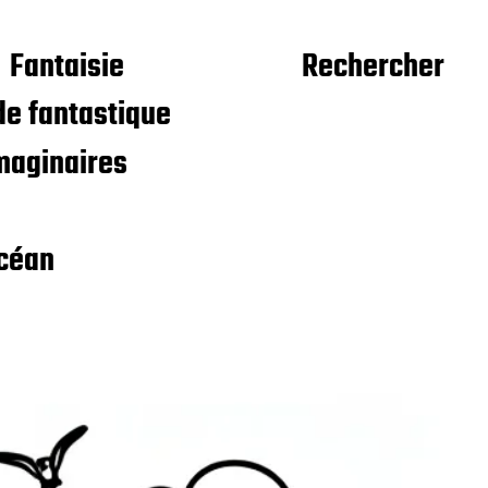
Fantaisie
Rechercher
e fantastique
maginaires
céan