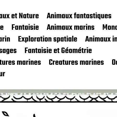
aux et Nature
Animaux fantastiques
ce
Fantaisie
Animaux marins
Mond
rin
Exploration spatiale
Animaux i
sages
Fantaisie et Géométrie
atures marines
Creatures marines
O
ur