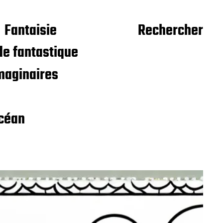
Fantaisie
Rechercher
e fantastique
maginaires
céan