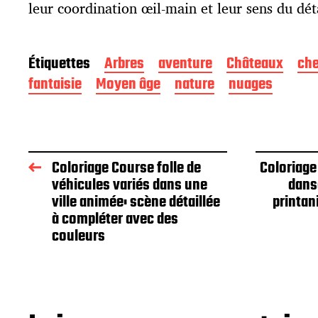
leur coordination œil-main et leur sens du déta
Étiquettes
Arbres
aventure
Châteaux
che
fantaisie
Moyen âge
nature
nuages
Coloriage Course folle de
Coloriage
véhicules variés dans une
dans
ville animée: scène détaillée
printan
à compléter avec des
couleurs