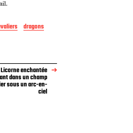
il.
valiers
dragons
 Licorne enchantée
ant dans un champ
ier sous un arc-en-
ciel