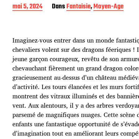
D
mai 5, 2024
Dans
Fantaisie
,
Moyen-Age
a
t
e
d
Imaginez-vous entrer dans un monde fantastiq
e
p
chevaliers volent sur des dragons féeriques ! 
u
jeune garçon courageux, revêtu de son armure
b
l
chevauchant fièrement un grand dragon coloré
i
gracieusement au-dessus d’un château médiéva
c
d’activité. Les tours élancées et les murs forti
a
t
montrent des vitraux illuminés et des bannièr
i
vent. Aux alentours, il y a des arbres verdoyant
o
parsemé de magnifiques nuages. Cette scène dé
n
enfants une fantastique opportunité de s’éva
d’imagination tout en améliorant leurs compé