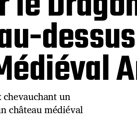
r le Drago
 au-dessus
Médiéval 
x chevauchant un
un château médiéval