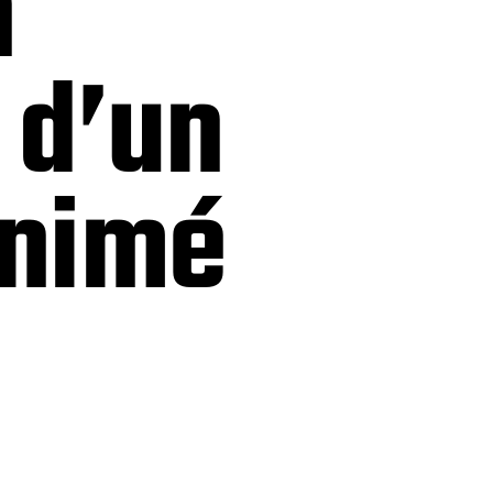
n
 d’un
Animé