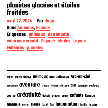
planètes glacées et étoiles
fruitées
D
avril 22, 2024
Par
Hugo
a
Dans
Animaux
,
Espace
t
Étiquettes
animaux
astronaute
e
d
coloriage créatif
Espace
étoiles
Lapins
e
Météores
planètes
p
u
b
l
i
c
animaux
Arc-en-ciel
apprentissage
action
activité créative
a
t
aventure
ciel
avion
château
coloriage
couleurs
astronaute
Avions
i
o
créativité
enfants
Espace
course
dessin
dragon
enfant
n
Imagination
fantaisie
fleurs
forêt
licorne
jardin
fée
Ferrari