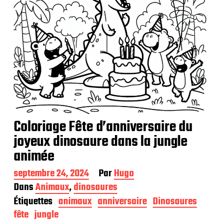
Coloriage Fête d’anniversaire du
joyeux dinosaure dans la jungle
animée
D
septembre 24, 2024
Par
Hugo
a
Dans
Animaux
,
dinosaures
t
Étiquettes
animaux
anniversaire
Dinosaures
e
d
fête
jungle