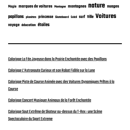
nature
nuages
marques de voitures
montagnes
Magie
Montagne
Voitures
papillons
princesse
surf
Ville
planètes
Skateboard
Soleil
étoiles
voyage
éducation
Coloriage La Fée Joyeuse dans la Prairie Enchantée avec des Papillons
Coloriage L’Astronaute Curieux et son Robot Fidèle sur la Lune
Coloriage Piste de Course Animée avec des Voitures Dynamiques Prêtes à la
Course
Coloriage Concert Musiquer Animaux de la Forêt Enchantée
Coloriage Saut Extrême de Skateur au-dessus du T-Rex : une Scène
Spectaculaire du Sport Extreme