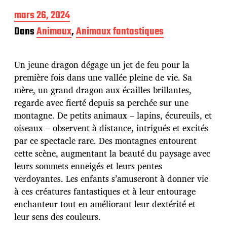
D
mars 26, 2024
a
Dans
Animaux
,
Animaux fantastiques
t
e
d
Un jeune dragon dégage un jet de feu pour la
e
p
première fois dans une vallée pleine de vie. Sa
u
mère, un grand dragon aux écailles brillantes,
b
regarde avec fierté depuis sa perchée sur une
l
montagne. De petits animaux – lapins, écureuils, et
i
c
oiseaux – observent à distance, intrigués et excités
a
par ce spectacle rare. Des montagnes entourent
t
cette scène, augmentant la beauté du paysage avec
i
leurs sommets enneigés et leurs pentes
o
n
verdoyantes. Les enfants s’amuseront à donner vie
à ces créatures fantastiques et à leur entourage
enchanteur tout en améliorant leur dextérité et
leur sens des couleurs.