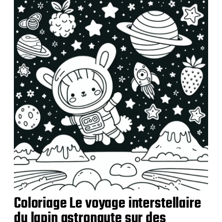
b
l
i
c
a
t
i
o
n
Coloriage Le voyage interstellaire
du lapin astronaute sur des