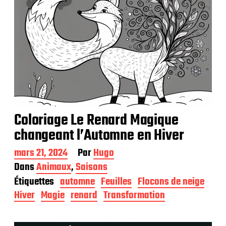
Coloriage Le Renard Magique
changeant l’Automne en Hiver
D
mars 21, 2024
Par
Hugo
a
Dans
Animaux
,
Saisons
t
Étiquettes
automne
Feuilles
Flocons de neige
e
d
Hiver
Magie
renard
Transformation
e
p
u