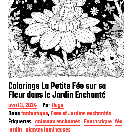
Coloriage La Petite Fée sur sa
Fleur dans le Jardin Enchanté
D
avril 3, 2024
Par
Hugo
a
Dans
fantastique
,
Fées et Jardins enchantés
t
Étiquettes
animaux enchantés
Fantastique
fée
e
d
jardin
plantes lumineuses