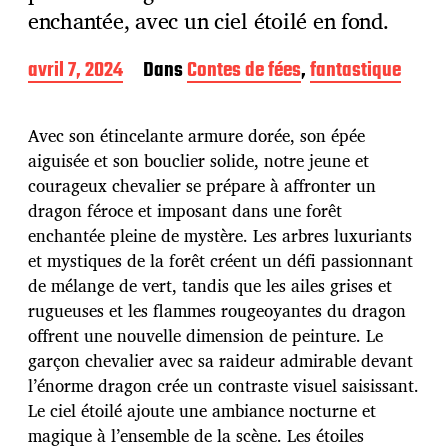
enchantée, avec un ciel étoilé en fond.
D
avril 7, 2024
Dans
Contes de fées
,
fantastique
a
t
e
Avec son étincelante armure dorée, son épée
d
aiguisée et son bouclier solide, notre jeune et
e
courageux chevalier se prépare à affronter un
p
u
dragon féroce et imposant dans une forêt
b
enchantée pleine de mystère. Les arbres luxuriants
l
et mystiques de la forêt créent un défi passionnant
i
de mélange de vert, tandis que les ailes grises et
c
a
rugueuses et les flammes rougeoyantes du dragon
t
offrent une nouvelle dimension de peinture. Le
i
garçon chevalier avec sa raideur admirable devant
o
l’énorme dragon crée un contraste visuel saisissant.
n
Le ciel étoilé ajoute une ambiance nocturne et
magique à l’ensemble de la scène. Les étoiles