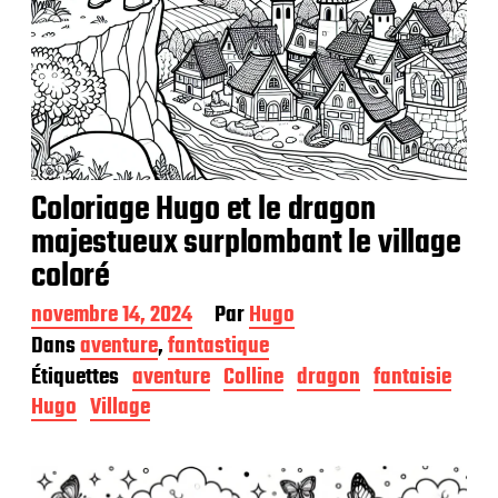
Coloriage Hugo et le dragon
majestueux surplombant le village
coloré
D
novembre 14, 2024
Par
Hugo
a
Dans
aventure
,
fantastique
t
Étiquettes
aventure
Colline
dragon
fantaisie
e
d
Hugo
Village
e
p
u
b