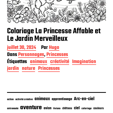
Coloriage La Princesse Affable et
Le Jardin Merveilleux
D
juillet 30, 2024
Par
Hugo
a
Dans
Personnages
,
Princesses
t
Étiquettes
animaux
créativité
Imagination
e
d
jardin
nature
Princesses
e
p
u
b
l
i
animaux
Arc-en-ciel
apprentissage
action
activité créative
c
aventure
a
ciel
avion
château
coloriage
couleurs
astronaute
Avions