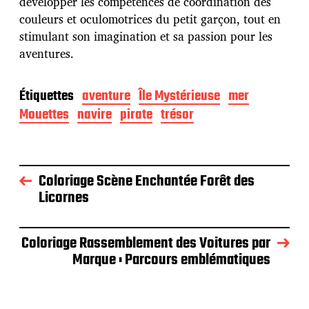
développer les compétences de coordination des
n
couleurs et oculomotrices du petit garçon, tout en
stimulant son imagination et sa passion pour les
aventures.
Étiquettes
aventure
Île Mystérieuse
mer
Mouettes
navire
pirate
trésor
Coloriage Scène Enchantée Forêt des
Licornes
Coloriage Rassemblement des Voitures par
Marque : Parcours emblématiques