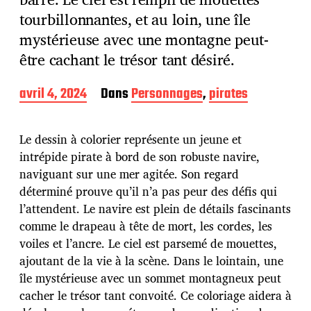
tourbillonnantes, et au loin, une île
mystérieuse avec une montagne peut-
être cachant le trésor tant désiré.
D
avril 4, 2024
Dans
Personnages
,
pirates
a
t
e
Le dessin à colorier représente un jeune et
d
intrépide pirate à bord de son robuste navire,
e
naviguant sur une mer agitée. Son regard
p
u
déterminé prouve qu’il n’a pas peur des défis qui
b
l’attendent. Le navire est plein de détails fascinants
l
comme le drapeau à tête de mort, les cordes, les
i
voiles et l’ancre. Le ciel est parsemé de mouettes,
c
a
ajoutant de la vie à la scène. Dans le lointain, une
t
île mystérieuse avec un sommet montagneux peut
i
cacher le trésor tant convoité. Ce coloriage aidera à
o