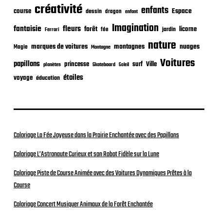
t
créativité
i
enfants
Espace
course
dessin
dragon
enfant
o
Imagination
n
fantaisie
fleurs
forêt
licorne
jardin
fée
Ferrari
nature
nuages
marques de voitures
montagnes
Magie
Montagne
Voitures
papillons
princesse
surf
Ville
planètes
Skateboard
Soleil
étoiles
voyage
éducation
Coloriage La Fée Joyeuse dans la Prairie Enchantée avec des Papillons
Coloriage L’Astronaute Curieux et son Robot Fidèle sur la Lune
Coloriage Piste de Course Animée avec des Voitures Dynamiques Prêtes à la
Course
Coloriage Concert Musiquer Animaux de la Forêt Enchantée