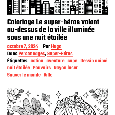
Coloriage Le super-héros volant
au-dessus de la ville illuminée
sous une nuit étoilée
D
octobre 7, 2024
Par
Hugo
a
Dans
Personnages
,
Super-Héros
t
Étiquettes
action
aventure
cape
Dessin animé
e
d
nuit étoilée
Pouvoirs
Rayon laser
e
Sauver le monde
Ville
p
u
b
l
i
c
a
t