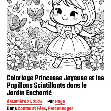
i
o
n
Coloriage Princesse Joyeuse et les
Papillons Scintillants dans le
Jardin Enchanté
D
décembre 21, 2024
Par
Hugo
a
Dans
Contes et Fées
,
Personnages