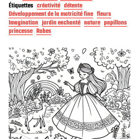
t
Étiquettes
créativité
détente
e
d
Développement de la motricité fine
fleurs
e
Imagination
jardin enchanté
nature
papillons
p
princesse
Robes
u
b
l
i
c
a
t
i
o
n