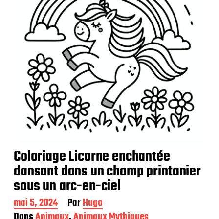
i
o
n
Coloriage Licorne enchantée
dansant dans un champ printanier
sous un arc-en-ciel
D
mai 5, 2024
Par
Hugo
a
Dans
Animaux
,
Animaux Mythiques