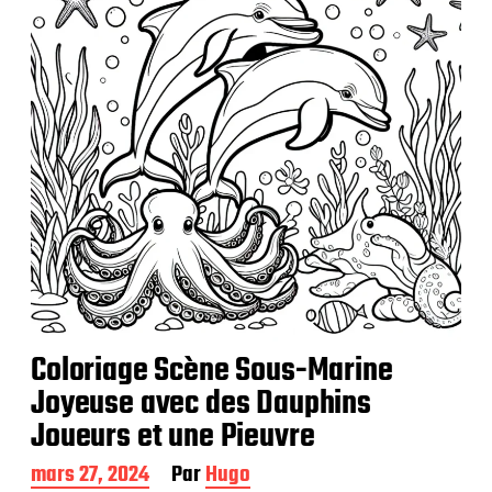
c
a
t
i
o
n
Coloriage Scène Sous-Marine
Joyeuse avec des Dauphins
Joueurs et une Pieuvre
D
mars 27, 2024
Par
Hugo