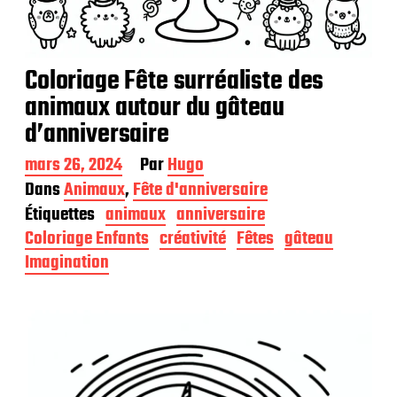
Coloriage Fête surréaliste des
animaux autour du gâteau
d’anniversaire
D
mars 26, 2024
Par
Hugo
a
Dans
Animaux
,
Fête d'anniversaire
t
Étiquettes
animaux
anniversaire
e
d
Coloriage Enfants
créativité
Fêtes
gâteau
e
Imagination
p
u
b
l
i
c
a
t