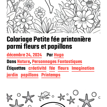
Coloriage Petite fée printanière
parmi fleurs et papillons
D
décembre 24, 2024
Par
Hugo
a
Dans
Nature
,
Personnages Fantastiques
t
Étiquettes
créativité
fée
fleurs
Imagination
e
d
jardin
papillons
Printemps
e
p
u
b
l
i