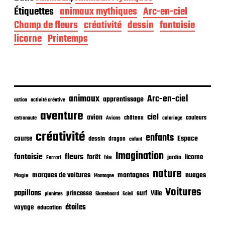
t
Étiquettes
animaux mythiques
Arc-en-ciel
e
d
Champ de fleurs
créativité
dessin
fantaisie
e
licorne
Printemps
p
u
b
l
i
c
animaux
Arc-en-ciel
apprentissage
action
activité créative
a
t
aventure
ciel
avion
château
coloriage
couleurs
astronaute
Avions
i
o
créativité
enfants
Espace
course
dessin
dragon
enfant
n
Imagination
fantaisie
fleurs
forêt
licorne
jardin
fée
Ferrari
nature
nuages
marques de voitures
montagnes
Magie
Montagne
Voitures
papillons
princesse
surf
Ville
planètes
Skateboard
Soleil
étoiles
voyage
éducation