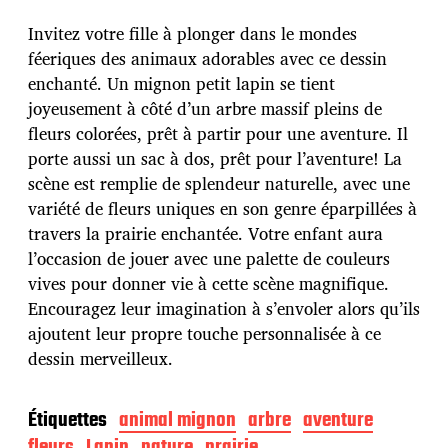
t
e
Invitez votre fille à plonger dans le mondes
d
féeriques des animaux adorables avec ce dessin
e
enchanté. Un mignon petit lapin se tient
p
u
joyeusement à côté d’un arbre massif pleins de
b
fleurs colorées, prêt à partir pour une aventure. Il
l
porte aussi un sac à dos, prêt pour l’aventure! La
i
scène est remplie de splendeur naturelle, avec une
c
a
variété de fleurs uniques en son genre éparpillées à
t
travers la prairie enchantée. Votre enfant aura
i
l’occasion de jouer avec une palette de couleurs
o
vives pour donner vie à cette scène magnifique.
n
Encouragez leur imagination à s’envoler alors qu’ils
ajoutent leur propre touche personnalisée à ce
dessin merveilleux.
Étiquettes
animal mignon
arbre
aventure
fleurs
Lapin
nature
prairie