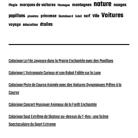
nature
nuages
marques de voitures
montagnes
Magie
Montagne
Voitures
papillons
princesse
surf
Ville
planètes
Skateboard
Soleil
étoiles
voyage
éducation
Coloriage La Fée Joyeuse dans la Prairie Enchantée avec des Papillons
Coloriage L’Astronaute Curieux et son Robot Fidèle sur la Lune
Coloriage Piste de Course Animée avec des Voitures Dynamiques Prêtes à la
Course
Coloriage Concert Musiquer Animaux de la Forêt Enchantée
Coloriage Saut Extrême de Skateur au-dessus du T-Rex : une Scène
Spectaculaire du Sport Extreme