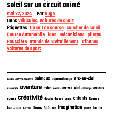
soleil sur un circuit animé
D
mai 22, 2024
Par
Hugo
a
Dans
Véhicules
,
Voitures de sport
t
Étiquettes
Circuit de course
coucher de soleil
e
d
Course Automobile
fans
mécaniciens
pilotes
e
Poussière
Stands de ravitaillement
Tribunes
p
voitures de sport
u
b
l
i
c
a
animaux
Arc-en-ciel
t
apprentissage
action
activité créative
i
aventure
ciel
avion
o
château
coloriage
couleurs
astronaute
Avions
n
créativité
enfants
Espace
course
dessin
dragon
enfant
Imagination
fantaisie
fleurs
forêt
licorne
jardin
fée
Ferrari