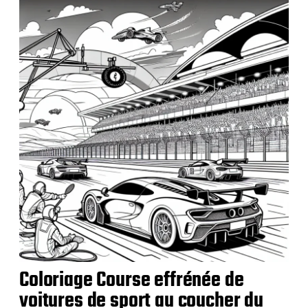
i
c
a
t
i
o
n
Coloriage Course effrénée de
voitures de sport au coucher du