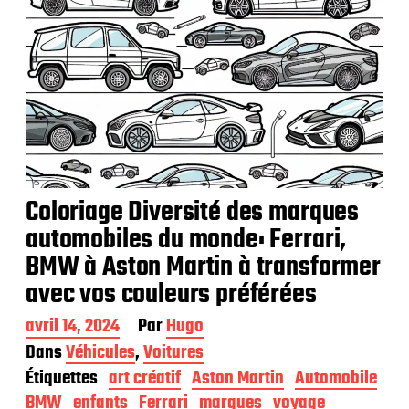
Coloriage Diversité des marques
automobiles du monde: Ferrari,
BMW à Aston Martin à transformer
avec vos couleurs préférées
D
avril 14, 2024
Par
Hugo
a
Dans
Véhicules
,
Voitures
t
Étiquettes
art créatif
Aston Martin
Automobile
e
d
BMW
enfants
Ferrari
marques
voyage