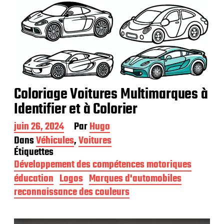
Coloriage Voitures Multimarques à
Identifier et à Colorier
D
juin 26, 2024
Par
Hugo
a
Dans
Véhicules
,
Voitures
t
Étiquettes
e
Développement des compétences motoriques
d
e
éducation
Logos
Marques d'automobiles
p
reconnaissance des couleurs
u
b
l