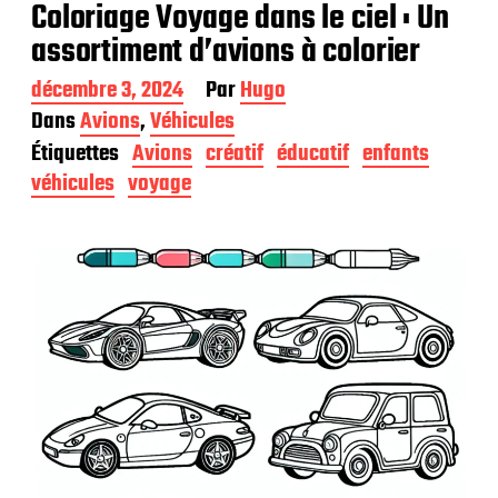
Coloriage Voyage dans le ciel : Un
assortiment d’avions à colorier
D
décembre 3, 2024
Par
Hugo
a
Dans
Avions
,
Véhicules
t
Étiquettes
Avions
créatif
éducatif
enfants
e
d
véhicules
voyage
e
p
u
b
l
i
c
a
t
i
o
n