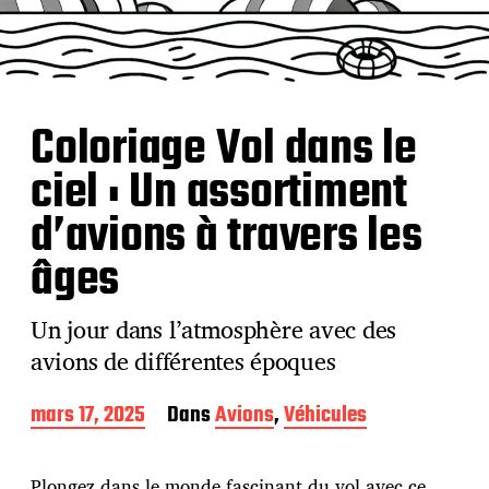
Coloriage Vol dans le
ciel : Un assortiment
d’avions à travers les
âges
Un jour dans l’atmosphère avec des
avions de différentes époques
D
mars 17, 2025
Dans
Avions
,
Véhicules
a
t
e
Plongez dans le monde fascinant du vol avec ce