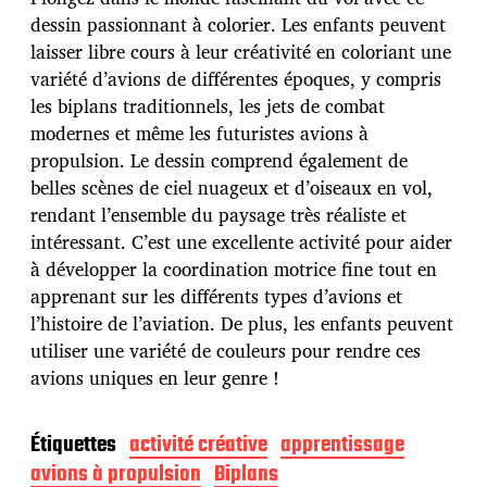
d
dessin passionnant à colorier. Les enfants peuvent
e
laisser libre cours à leur créativité en coloriant une
p
u
variété d’avions de différentes époques, y compris
b
les biplans traditionnels, les jets de combat
l
modernes et même les futuristes avions à
i
propulsion. Le dessin comprend également de
c
a
belles scènes de ciel nuageux et d’oiseaux en vol,
t
rendant l’ensemble du paysage très réaliste et
i
intéressant. C’est une excellente activité pour aider
o
à développer la coordination motrice fine tout en
n
apprenant sur les différents types d’avions et
l’histoire de l’aviation. De plus, les enfants peuvent
utiliser une variété de couleurs pour rendre ces
avions uniques en leur genre !
Étiquettes
activité créative
apprentissage
avions à propulsion
Biplans