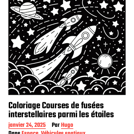
Coloriage Courses de fusées
interstellaires parmi les étoiles
D
janvier 24, 2025
Par
Hugo
a
Dans
Espace
,
Véhicules spatiaux