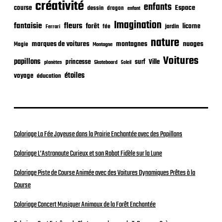
o
créativité
enfants
Espace
course
dessin
dragon
enfant
n
Imagination
fantaisie
fleurs
forêt
licorne
jardin
fée
Ferrari
nature
nuages
marques de voitures
montagnes
Magie
Montagne
Voitures
papillons
princesse
surf
Ville
planètes
Skateboard
Soleil
étoiles
voyage
éducation
Coloriage La Fée Joyeuse dans la Prairie Enchantée avec des Papillons
Coloriage L’Astronaute Curieux et son Robot Fidèle sur la Lune
Coloriage Piste de Course Animée avec des Voitures Dynamiques Prêtes à la
Course
Coloriage Concert Musiquer Animaux de la Forêt Enchantée