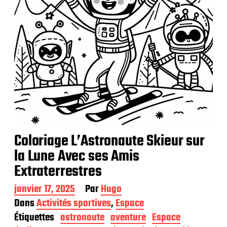
i
o
n
Coloriage L’Astronaute Skieur sur
la Lune Avec ses Amis
Extraterrestres
D
janvier 17, 2025
Par
Hugo
a
Dans
Activités sportives
,
Espace
t
Étiquettes
astronaute
aventure
Espace
e