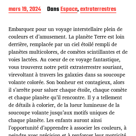
D
mars 19, 2024
Dans
Espace
,
extraterrestres
a
t
e
Embarquez pour un voyage interstellaire plein de
d
couleurs et d’amusement. La planète Terre est loin
e
derrière, remplacée par un ciel étoilé rempli de
p
u
planètes multicolores, de comètes scintillantes et de
b
voies lactées. Au coeur de ce voyage fantastique,
l
vous trouverez notre petit extraterrestre souriant,
i
virevoltant à travers les galaxies dans sa soucoupe
c
a
volante colorée. Son bonheur est contagieux, alors
t
il s’arrête pour saluer chaque étoile, chaque comète
i
et chaque planète qu’il rencontre. Il y a tellement
o
de détails à colorier, de la lueur lumineuse de la
n
soucoupe volante jusqu’aux motifs uniques de
chaque planète. Les enfants auront ainsi
l’opportunité d’apprendre à associer les couleurs, à
peindre avec précision et à renforcer leur motricité