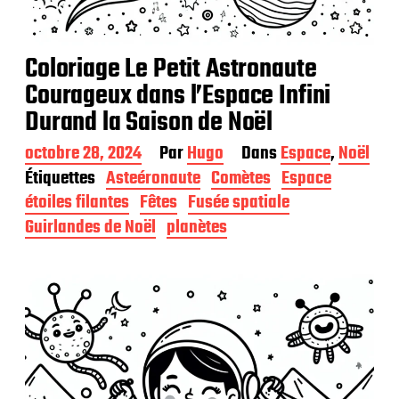
Coloriage Le Petit Astronaute
Courageux dans l’Espace Infini
Durand la Saison de Noël
D
octobre 28, 2024
Par
Hugo
Dans
Espace
,
Noël
a
Étiquettes
Asteéronaute
Comètes
Espace
t
étoiles filantes
Fêtes
Fusée spatiale
e
d
Guirlandes de Noël
planètes
e
p
u
b
l
i
c
a
t