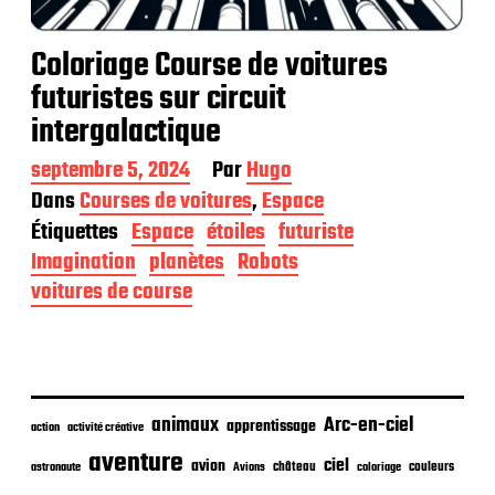
Coloriage Course de voitures
futuristes sur circuit
intergalactique
D
septembre 5, 2024
Par
Hugo
a
Dans
Courses de voitures
,
Espace
t
Étiquettes
Espace
étoiles
futuriste
e
d
Imagination
planètes
Robots
e
voitures de course
p
u
b
l
i
c
animaux
Arc-en-ciel
apprentissage
action
activité créative
a
t
aventure
ciel
avion
château
coloriage
couleurs
astronaute
Avions
i