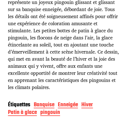
représente un joyeux pingouin glissant et glissant
p
u
sur sa banquise enneigée, débordant de joie. Tous
b
les détails ont été soigneusement affinés pour offrir
l
une expérience de coloration amusante et
i
stimulante. Les petites bottes de patin à glace du
c
a
pingouin, les flocons de neige dans l’air, la glace
t
étincelante au soleil, tout en ajoutant une touche
i
d’émerveillement à cette scène hivernale. Ce dessin,
o
qui met en avant la beauté de l’hiver et la joie des
n
animaux qui y vivent, offre aux enfants une
excellente opportité de montrer leur créativité tout
en apprenant les caractéristiques des pingouins et
les climats polaires.
Étiquettes
Banquise
Enneigée
Hiver
Patin à glace
pingouin