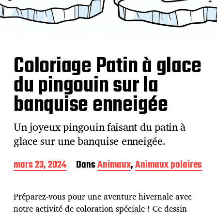
Coloriage Patin à glace
du pingouin sur la
banquise enneigée
Un joyeux pingouin faisant du patin à
glace sur une banquise enneigée.
D
mars 23, 2024
Dans
Animaux
,
Animaux polaires
a
t
e
Préparez-vous pour une aventure hivernale avec
d
notre activité de coloration spéciale ! Ce dessin
e