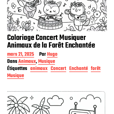
Coloriage Concert Musiquer
Animaux de la Forêt Enchantée
D
mars 21, 2025
Par
Hugo
a
Dans
Animaux
,
Musique
t
Étiquettes
animaux
Concert
Enchanté
forêt
e
d
Musique
e
p
u
b
l
i
c