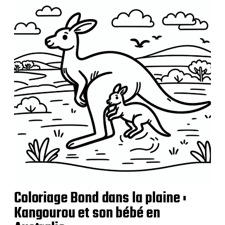
c
a
t
i
o
n
Coloriage Bond dans la plaine :
Kangourou et son bébé en