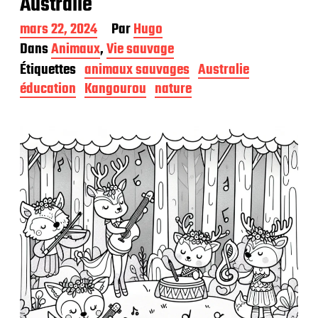
Australie
D
mars 22, 2024
Par
Hugo
a
Dans
Animaux
,
Vie sauvage
t
Étiquettes
animaux sauvages
Australie
e
d
éducation
Kangourou
nature
e
p
u
b
l
i
c
a
t
i
o
n