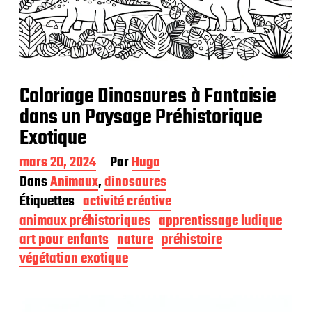
Coloriage Dinosaures à Fantaisie
dans un Paysage Préhistorique
Exotique
D
mars 20, 2024
Par
Hugo
a
Dans
Animaux
,
dinosaures
t
Étiquettes
activité créative
e
d
animaux préhistoriques
apprentissage ludique
e
art pour enfants
nature
préhistoire
p
végétation exotique
u
b
l
i