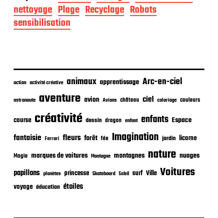
d
nettoyage
Plage
Recyclage
Robots
e
sensibilisation
p
u
b
l
i
c
animaux
Arc-en-ciel
apprentissage
action
activité créative
a
t
aventure
ciel
avion
château
coloriage
couleurs
astronaute
Avions
i
o
créativité
enfants
Espace
course
dessin
dragon
enfant
n
Imagination
fantaisie
fleurs
forêt
licorne
jardin
fée
Ferrari
nature
nuages
marques de voitures
montagnes
Magie
Montagne
Voitures
papillons
princesse
surf
Ville
planètes
Skateboard
Soleil
étoiles
voyage
éducation