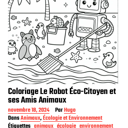
a
t
i
o
n
Coloriage Le Robot Éco-Citoyen et
ses Amis Animaux
D
novembre 18, 2024
Par
Hugo
a
Dans
Animaux
,
Écologie et Environnement
t
Étiquettes
animaux
écologie
environnement
e