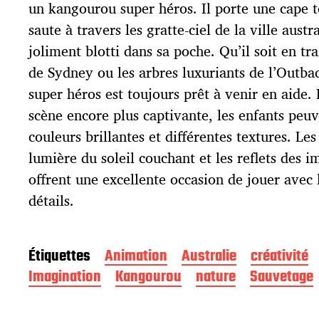
p
un kangourou super héros. Il porte une cape t
u
saute à travers les gratte-ciel de la ville aust
b
l
joliment blotti dans sa poche. Qu’il soit en tr
i
de Sydney ou les arbres luxuriants de l’Outba
c
super héros est toujours prêt à venir en aide.
a
t
scène encore plus captivante, les enfants peuv
i
couleurs brillantes et différentes textures. Le
o
lumière du soleil couchant et les reflets des 
n
offrent une excellente occasion de jouer avec 
détails.
Étiquettes
Animation
Australie
créativité
Imagination
Kangourou
nature
Sauvetage