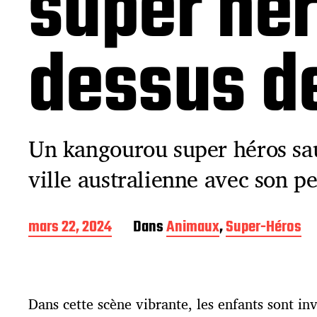
super hér
dessus de
Un kangourou super héros sau
ville australienne avec son pe
D
mars 22, 2024
Dans
Animaux
,
Super-Héros
a
t
e
d
Dans cette scène vibrante, les enfants sont in
e