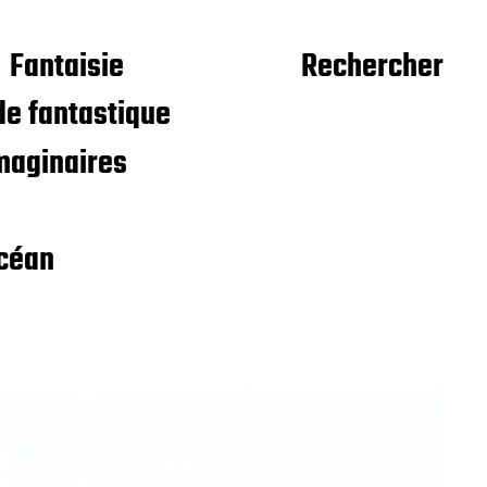
Fantaisie
Rechercher
e fantastique
maginaires
céan