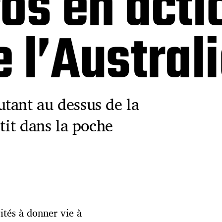
os en acti
 l’Austral
tant au dessus de la
tit dans la poche
vités à donner vie à