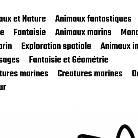
aux et Nature
Animaux fantastiques
ce
Fantaisie
Animaux marins
Mond
rin
Exploration spatiale
Animaux i
sages
Fantaisie et Géométrie
atures marines
Creatures marines
O
ur