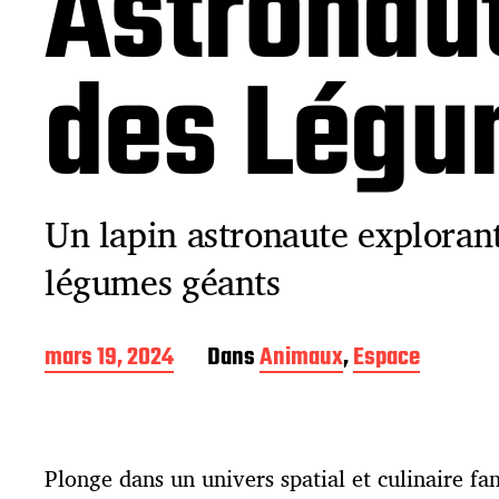
Astronaut
des Légu
Un lapin astronaute exploran
légumes géants
D
mars 19, 2024
Dans
Animaux
,
Espace
a
t
e
d
Plonge dans un univers spatial et culinaire fa
e