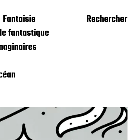
Fantaisie
Rechercher
e fantastique
maginaires
céan