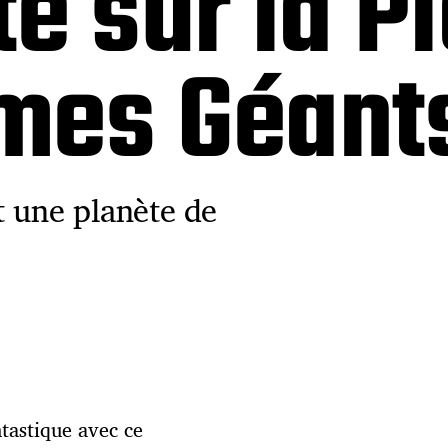
e sur la P
mes Géant
t une planète de
ntastique avec ce