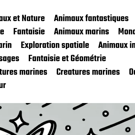
aux et Nature
Animaux fantastiques
ce
Fantaisie
Animaux marins
Mond
rin
Exploration spatiale
Animaux i
sages
Fantaisie et Géométrie
atures marines
Creatures marines
O
ur