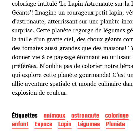
p
coloriage intitulé ‘Le Lapin Astronaute sur l
u
Géants’! Imagine un courageux petit lapin, v
b
l
d’astronaute, atterrissant sur une planète inc
i
surprise. Cette planète regorge de légumes gé
c
la taille d’un gratte-ciel, des choux géants 
a
t
des tomates aussi grandes que des maisons! T
i
donner vie à ce paysage étonnant en utilisant 
o
préférées. N’oublie pas de colorier notre héro
n
qui explore cette planète gourmande! C’est un
allie aventure spatiale et monde culinaire da
explosion de couleur.
Étiquettes
animaux
astronaute
coloriage
enfant
Espace
Lapin
Légumes
Planète