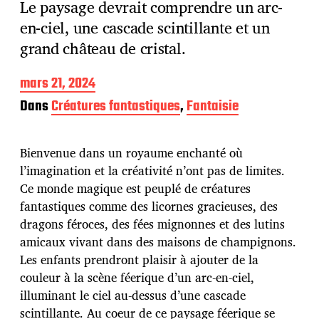
Le paysage devrait comprendre un arc-
en-ciel, une cascade scintillante et un
grand château de cristal.
D
mars 21, 2024
a
Dans
Créatures fantastiques
,
Fantaisie
t
e
d
Bienvenue dans un royaume enchanté où
e
p
l’imagination et la créativité n’ont pas de limites.
u
Ce monde magique est peuplé de créatures
b
fantastiques comme des licornes gracieuses, des
l
dragons féroces, des fées mignonnes et des lutins
i
c
amicaux vivant dans des maisons de champignons.
a
Les enfants prendront plaisir à ajouter de la
t
couleur à la scène féerique d’un arc-en-ciel,
i
illuminant le ciel au-dessus d’une cascade
o
n
scintillante. Au coeur de ce paysage féerique se