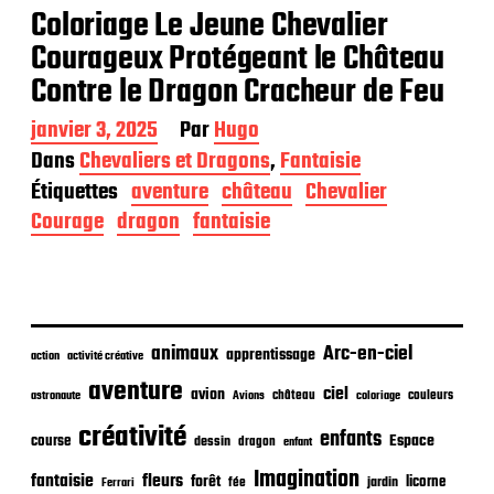
Coloriage Le Jeune Chevalier
Courageux Protégeant le Château
Contre le Dragon Cracheur de Feu
D
janvier 3, 2025
Par
Hugo
a
Dans
Chevaliers et Dragons
,
Fantaisie
t
Étiquettes
aventure
château
Chevalier
e
d
Courage
dragon
fantaisie
e
p
u
b
l
i
animaux
Arc-en-ciel
apprentissage
action
activité créative
c
aventure
a
ciel
avion
château
coloriage
couleurs
astronaute
Avions
t
créativité
i
enfants
Espace
course
dessin
dragon
enfant
o
Imagination
n
fantaisie
fleurs
forêt
licorne
jardin
fée
Ferrari