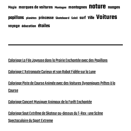
nature
nuages
marques de voitures
montagnes
Magie
Montagne
Voitures
papillons
princesse
surf
Ville
planètes
Skateboard
Soleil
étoiles
voyage
éducation
Coloriage La Fée Joyeuse dans la Prairie Enchantée avec des Papillons
Coloriage L’Astronaute Curieux et son Robot Fidèle sur la Lune
Coloriage Piste de Course Animée avec des Voitures Dynamiques Prêtes à la
Course
Coloriage Concert Musiquer Animaux de la Forêt Enchantée
Coloriage Saut Extrême de Skateur au-dessus du T-Rex : une Scène
Spectaculaire du Sport Extreme