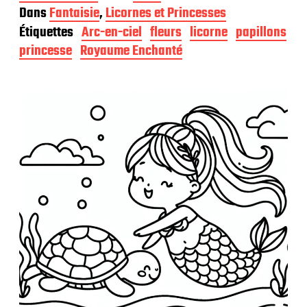
a
Dans
Fantaisie
,
Licornes et Princesses
t
Étiquettes
Arc-en-ciel
fleurs
licorne
papillons
e
d
princesse
Royaume Enchanté
e
p
u
b
l
i
c
a
t
i
o
n