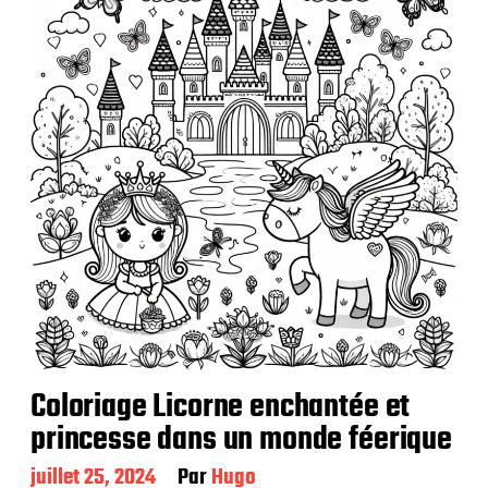
Coloriage Licorne enchantée et
princesse dans un monde féerique
D
juillet 25, 2024
Par
Hugo