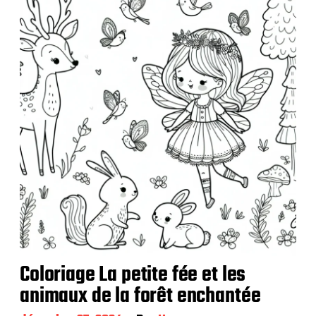
l
i
c
a
t
i
o
n
Coloriage La petite fée et les
animaux de la forêt enchantée