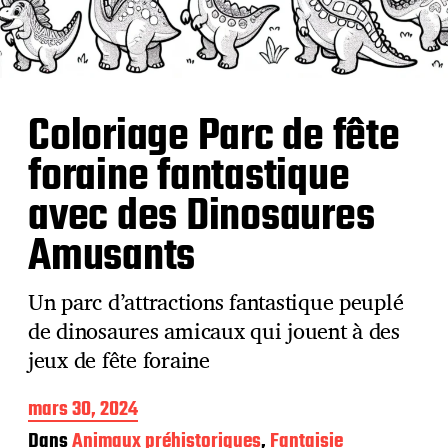
Coloriage Parc de fête
foraine fantastique
avec des Dinosaures
Amusants
Un parc d’attractions fantastique peuplé
de dinosaures amicaux qui jouent à des
jeux de fête foraine
D
mars 30, 2024
a
Dans
Animaux préhistoriques
,
Fantaisie