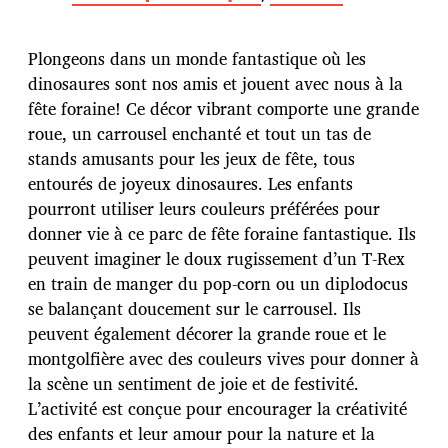
t
e
d
Plongeons dans un monde fantastique où les
e
p
dinosaures sont nos amis et jouent avec nous à la
u
fête foraine! Ce décor vibrant comporte une grande
b
roue, un carrousel enchanté et tout un tas de
l
stands amusants pour les jeux de fête, tous
i
c
entourés de joyeux dinosaures. Les enfants
a
pourront utiliser leurs couleurs préférées pour
t
donner vie à ce parc de fête foraine fantastique. Ils
i
peuvent imaginer le doux rugissement d’un T-Rex
o
n
en train de manger du pop-corn ou un diplodocus
se balançant doucement sur le carrousel. Ils
peuvent également décorer la grande roue et le
montgolfière avec des couleurs vives pour donner à
la scène un sentiment de joie et de festivité.
L’activité est conçue pour encourager la créativité
des enfants et leur amour pour la nature et la