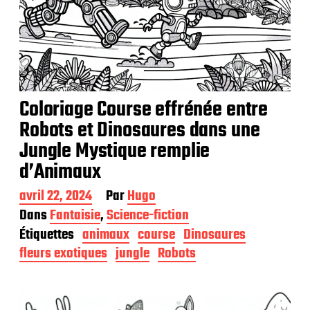
Coloriage Course effrénée entre
Robots et Dinosaures dans une
Jungle Mystique remplie
d’Animaux
D
avril 22, 2024
Par
Hugo
a
Dans
Fantaisie
,
Science-fiction
t
Étiquettes
animaux
course
Dinosaures
e
d
fleurs exotiques
jungle
Robots
e
p
u
b