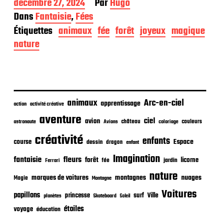
D
décembre 27, 2024
Par
Hugo
a
Dans
Fantaisie
,
Fées
t
Étiquettes
animaux
fée
forêt
joyeux
magique
e
d
nature
e
p
u
b
l
i
animaux
Arc-en-ciel
apprentissage
action
activité créative
c
aventure
a
ciel
avion
château
coloriage
couleurs
astronaute
Avions
t
créativité
i
enfants
Espace
course
dessin
dragon
enfant
o
Imagination
n
fantaisie
fleurs
forêt
licorne
jardin
fée
Ferrari
nature
nuages
marques de voitures
montagnes
Magie
Montagne
Voitures
papillons
princesse
surf
Ville
planètes
Skateboard
Soleil
étoiles
voyage
éducation