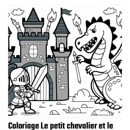
e
p
u
b
l
i
c
a
t
i
o
n
Coloriage Le petit chevalier et le