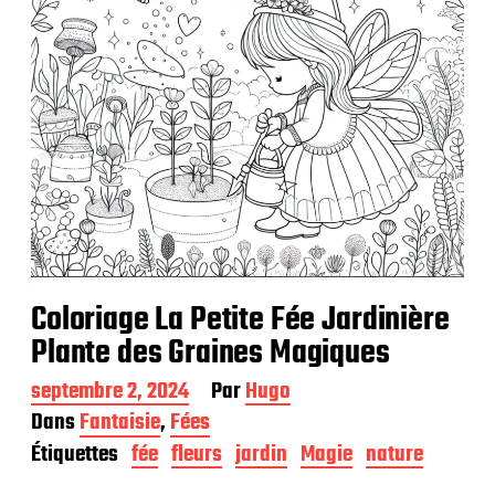
Coloriage La Petite Fée Jardinière
Plante des Graines Magiques
D
septembre 2, 2024
Par
Hugo
a
Dans
Fantaisie
,
Fées
t
Étiquettes
fée
fleurs
jardin
Magie
nature
e
d