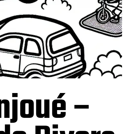
njoué –