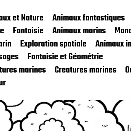
aux et Nature
Animaux fantastiques
ce
Fantaisie
Animaux marins
Mond
rin
Exploration spatiale
Animaux i
sages
Fantaisie et Géométrie
atures marines
Creatures marines
O
ur