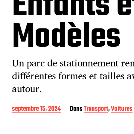
Enfants e
Modèles
Un parc de stationnement rem
différentes formes et tailles 
autour.
D
septembre 15, 2024
Dans
Transport
,
Voitures
a
t
e