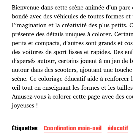
d
Bienvenue dans cette scène animée d’un parc
e
p
bondé avec des véhicules de toutes formes et t
u
l’imagination et la créativité des plus petits.
b
l
présente des détails uniques à colorer. Certai
i
petits et compacts, d’autres sont grands et co
c
des voitures de sport lisses et rapides. Des en
a
t
dispersés autour, certains jouent à un jeu de b
i
autour dans des scooters, ajoutant une touche 
o
scène. Ce coloriage éducatif aide à renforcer 
n
œil tout en enseignant les formes et les tailles
Amusez-vous à colorer cette page avec des cou
joyeuses !
Étiquettes
Coordination main-oeil
éducatif